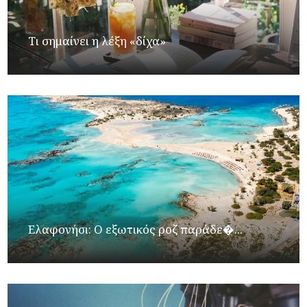
Τι σημαίνει η λέξη «δίχα»
Ελαφονήσι: Ο εξωτικός ροζ παράδε�...