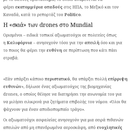
φέρει
εκατομμύρια οπαδούς
στις ΗΠΑ, το Μεξικό και τον
Καναδά, κατά το ρεπορτάζ του
Politico
.
Η «σκιά» των drones στο Mundial
Oρισμένοι – ειδικά τοπικοί αξιωματούχοι σε πολιτείες όπως
η
Καλιφόρνια
– ανησυχούν τόσο για την
απειλή
όσο και για
το ποιος θα φέρει την
ευθύνη
σε περίπτωση που κάτι πάει
στραβά.
«Εάν υπάρξει κάποιο
περιστατικό
, θα υπάρξει πολλή
επίρριψη
ευθυνών
», δήλωσε ένας αξιωματούχος της βιομηχανίας
drones, ο οποίος θέλησε να διατηρήσει την ανωνυμία του για
να μιλήσει ειλικρινά για ζητήματα επιβολής του νόμου. «Όλοι θα
ψάχνουν για έναν αποδιοπομπαίο τράγο».
Οι αξιωματούχοι ασφαλείας ανησυχούν για μια σειρά πιθανών
απειλών από μη επανδρωμένα αεροσκάφη, από
ενοχλητικές