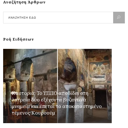
Αναζήτηση Άρθρων
Ροή Ειδήσεων
Καστοριά: Το ΥΠΠΟ αποδίδει στη
λατρεία δύο εξέχοντα βυζαντινά
μνημεία και έπεται το αποκαταστημένο
τέμενος Κουρσούμ