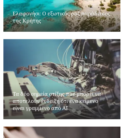
Ελαφονήσι: Ο εξωτικός ροζ παράδεισος
της Κρήτης
Τα δύο σημεία στίξης που μπορεί να
αποτελούν ένδειξη ότι ένα κείμενο
είναι γραμμένο από AI