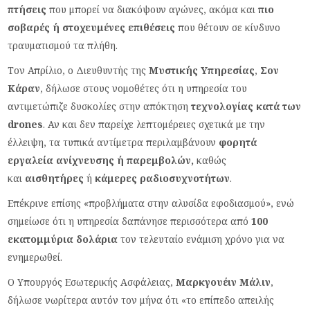
πτήσεις
που μπορεί να διακόψουν αγώνες, ακόμα και
πιο
σοβαρές ή στοχευμένες επιθέσεις
που θέτουν σε κίνδυνο
τραυματισμού τα πλήθη.
Τον Απρίλιο, ο Διευθυντής της
Μυστικής Υπηρεσίας
,
Σον
Κάραν
, δήλωσε στους νομοθέτες ότι η υπηρεσία του
αντιμετώπιζε δυσκολίες στην απόκτηση
τεχνολογίας κατά των
drones
. Αν και δεν παρείχε λεπτομέρειες σχετικά με την
έλλειψη, τα τυπικά αντίμετρα περιλαμβάνουν
φορητά
εργαλεία ανίχνευσης ή παρεμβολών,
καθώς
και
αισθητήρες
ή
κάμερες ραδιοσυχνοτήτων
.
Επέκρινε επίσης «προβλήματα στην αλυσίδα εφοδιασμού», ενώ
σημείωσε ότι η υπηρεσία δαπάνησε περισσότερα από
100
εκατομμύρια δολάρια
τον τελευταίο ενάμιση χρόνο για να
ενημερωθεί.
Ο Υπουργός Εσωτερικής Ασφάλειας,
Μαρκγουέιν Μάλιν
,
δήλωσε νωρίτερα αυτόν τον μήνα ότι «το επίπεδο απειλής