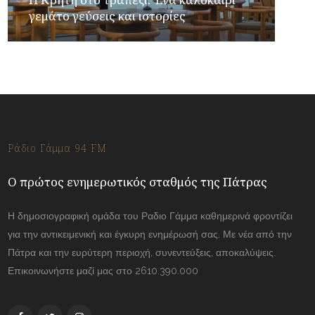
γεμάτο γεύσεις και ιστορίες
Ράδιο Γάμμα 94 FM
Ο πρώτος ενημερωτικός σταθμός της Πάτρας
Η δημοσιογραφική ομάδα του Ραδιο Γάμμα καθημερινά φροντίζει
για την αντικειμενική και έγκυρη ενημέρωσή σας. Με νέα από την
Πάτρα και την ευρύτερη περιοχή, συνεντεύξεις, αποκαλύψεις.
Επικοινωνήστε μαζί μας στο 2610.390.000