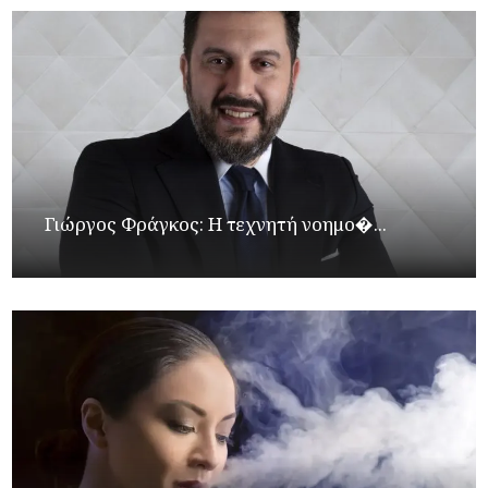
Γιώργος Φράγκος: Η τεχνητή νοημο�...