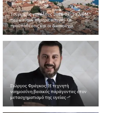
Τουρισμός για όλους 2026-27: Τα ΑΦΜ
που κάνουν σήμερα αίτηση- Οι
προϋποθέσεις και οι δικαιούχοι
Γιώργος Φράγκος: Η τεχνητή
νοημοσύνη βασικός παράγοντας στον
μετασχηματισμό της υγείας