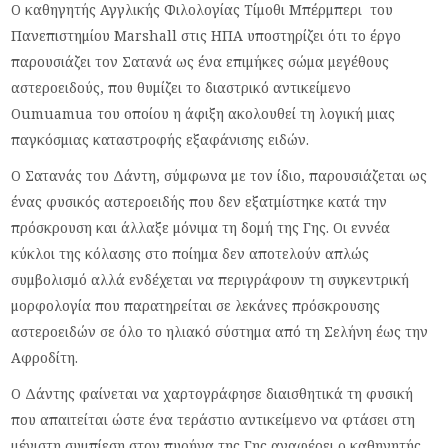
Ο καθηγητής Αγγλικής Φιλολογίας Τίμοθι Μπέρμπερι του
Πανεπιστημίου Marshall στις ΗΠΑ υποστηρίζει ότι το έργο
παρουσιάζει τον Σατανά ως ένα επιμήκες σώμα μεγέθους
αστεροειδούς, που θυμίζει το διαστρικό αντικείμενο
Oumuamua του οποίου η άφιξη ακολουθεί τη λογική μιας
παγκόσμιας καταστροφής εξαφάνισης ειδών.
Ο Σατανάς του Δάντη, σύμφωνα με τον ίδιο, παρουσιάζεται ως
ένας φυσικός αστεροειδής που δεν εξατμίστηκε κατά την
πρόσκρουση και άλλαξε μόνιμα τη δομή της Γης. Οι εννέα
κύκλοι της κόλασης στο ποίημα δεν αποτελούν απλώς
συμβολισμό αλλά ενδέχεται να περιγράφουν τη συγκεντρική
μορφολογία που παρατηρείται σε λεκάνες πρόσκρουσης
αστεροειδών σε όλο το ηλιακό σύστημα από τη Σελήνη έως την
Αφροδίτη.
Ο Δάντης φαίνεται να χαρτογράφησε διαισθητικά τη φυσική
που απαιτείται ώστε ένα τεράστιο αντικείμενο να φτάσει στη
μέγιστη συμπίεση στον πυρήνα της Γης αναφέρει ο καθηγητής.