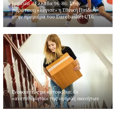
Ισπανία – Ελλάδα 96-86: Στην
παράταση «λύγισε» η Εθνική Παίδων
στην πρεμιέρα του Eurobasket U16
Ενοικιαστές με κατοικίδια: Οι
«ανεπιθύμητοι» της αγοράς ακινήτων