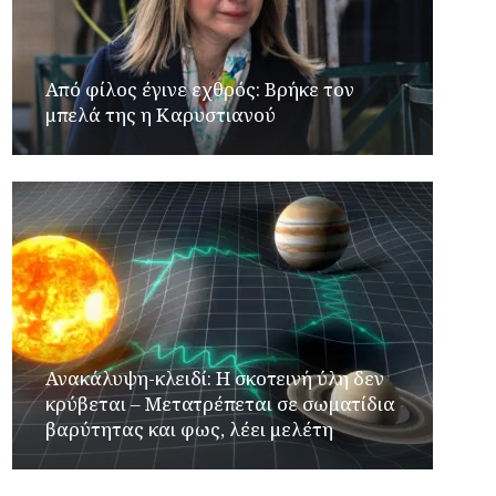
Από φίλος έγινε εχθρός: Βρήκε τον
μπελά της η Καρυστιανού
Ανακάλυψη-κλειδί: Η σκοτεινή ύλη δεν
κρύβεται – Μετατρέπεται σε σωματίδια
βαρύτητας και φως, λέει μελέτη