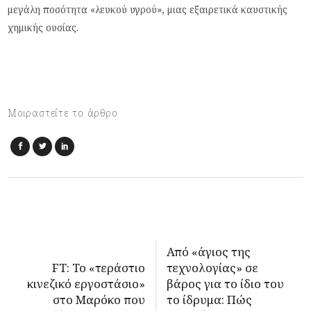
μεγάλη ποσότητα «λευκού υγρού», μιας εξαιρετικά καυστικής
χημικής ουσίας.
Μοιραστείτε το άρθρο
Από «άγιος της
FT: Το «τεράστιο
τεχνολογίας» σε
κινεζικό εργοστάσιο»
βάρος για το ίδιο του
στο Μαρόκο που
το ίδρυμα: Πώς