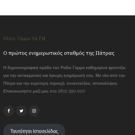
Ράδιο Γάμμα 94 FM
Ο πρώτος ενημερωτικός σταθμός της Πάτρας
Η δημοσιογραφική ομάδα του Ραδιο Γάμμα καθημερινά φροντίζει
για την αντικειμενική και έγκυρη ενημέρωσή σας. Με νέα από την
Πάτρα και την ευρύτερη περιοχή, συνεντεύξεις, αποκαλύψεις.
Επικοινωνήστε μαζί μας στο 2610.390.000
Ταυτότητα Ιστοσελίδας