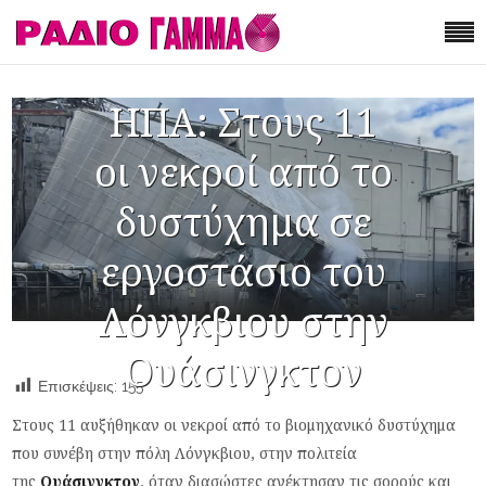
ΗΠΑ: Στους 11
οι νεκροί από το
δυστύχημα σε
εργοστάσιο του
Λόνγκβιου στην
Ουάσινγκτον
Επισκέψεις:
155
Στους 11 αυξήθηκαν οι νεκροί από το βιομηχανικό δυστύχημα
που συνέβη στην πόλη Λόνγκβιου, στην πολιτεία
της
Ουάσινγκτον
, όταν διασώστες ανέκτησαν τις σορούς και