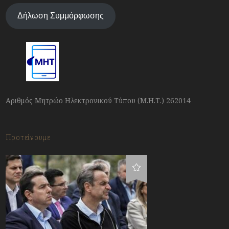
Δήλωση Συμμόρφωσης
Αριθμός Μητρώο Ηλεκτρονικού Τύπου (Μ.Η.Τ.) 262014
Προτείνουμε