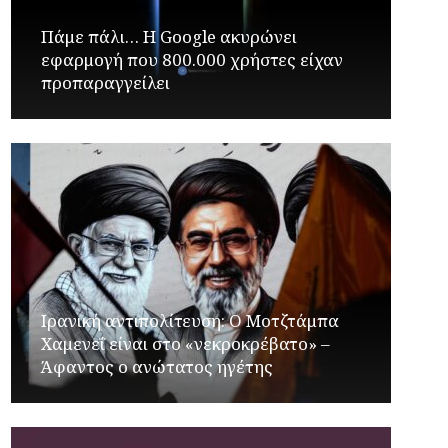
Πάμε πάλι… Η Google ακυρώνει
εφαρμογή που 800.000 χρήστες είχαν
προπαραγγείλει
Ιρανική αντιπολίτευση: Ο Μοτζτάμπα
Χαμενεΐ είναι στο «νεκροκρέβατο» –
Άφαντος ο ανώτατος ηγέτης