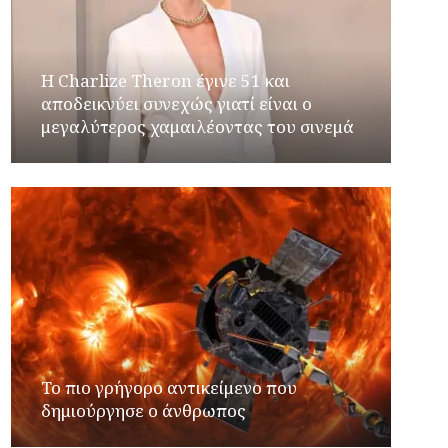
Η Charlize Theron έγινε 51 και
αποδεικνύει συνεχώς γιατί είναι ο
μεγαλύτερος χαμαιλέοντας του σινεμά
Το πιο γρήγορο αντικείμενο που
δημιούργησε ο άνθρωπος