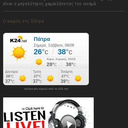
είναι ο μεγαλύτερος χαμαιλέοντας του σινεμά
08/08/2026
Ο καιρός στη Πάτρα
πρόγνωση καιρού από το k24.net