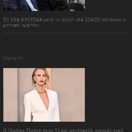
ΤΟ ΕΝΑ ΚΡΟΥΣΜΑ μετά το άλλο! «ΘΑ ΣΠΑΣΕΙ επιτέλους η
μιντιακή ομερτά;»
13/07/2023
Δημοφιλή
Η Charlize Theron έγινε 51 και αποδεικνύει συνεχώς γιατί