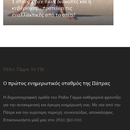
1 στους 2 δεν πάνε διακοπές και η
κυβέρνηση… προτείνει τις
εναλλακτικές από το σπίτι!
Ράδιο Γάμμα 94 FM
Ο πρώτος ενημερωτικός σταθμός της Πάτρας
Η δημοσιογραφική ομάδα του Ραδιο Γάμμα καθημερινά φροντίζει
για την αντικειμενική και έγκυρη ενημέρωσή σας. Με νέα από την
Πάτρα και την ευρύτερη περιοχή, συνεντεύξεις, αποκαλύψεις.
Επικοινωνήστε μαζί μας στο 2610.390.000