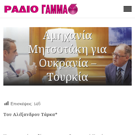
Αμηχανία
Μητσοτάκη για
Ουκρανία –
Τουρκία
Επισκέψεις:
146
Του Αλέξανδρου Τάρκα*