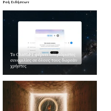
Ροή Ειδήσεων
Το ChatGPT φέρνει απεριόριστες
συνομιλίες σε όλους τους δωρεάν
χρήστες