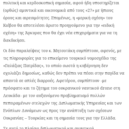
πολιτική και κερδοσκοπική σημασία, αφού ήδη υποστηρίζεται
(ορθώς) αμυντικά και οικονομικά από τους «27» με ήπιους
όρους και αιρεσιμότητες. Επομένως, η «μερική σχέση» του
Κιέβου θα αποτελέσει άριστο προηγούμενο για την «ειδική
σχέση» της Άγκυρας που θα έχει νέα επιχειρήματα για να τη
διεκδικήσει.
Οι δύο παραλείψεις του κ. Μητσοτάκη συμπίπτουν, αφενός, με
τις πληροφορίες για το επικείμενο τουρκικό νομοσχέδιο της
«Γαλάζιας Πατρίδας», το οποίο σωστά η κυβέρνηση δεν
σχολιάζει δημοσίως, καθώς δεν πρέπει να πέσει στην παγίδα να
απαντά σε απλές διαρροές. Αφετέρου, συμπίπτουν -με
πρόσφατο και το ζήτημα του ουκρανικού ναυτικού drone στη
Λευκάδα- με τον αυξανόμενο προβληματισμό πολλών
πεπειραμένων στελεχών της Διπλωματικής Υπηρεσίας και των
Ενόπλων Δυνάμεων ως προς την ανάπτυξη των σχέσεων
Ουκρανίας – Τουρκίας και τη σημασία τους για την Ελλάδα.
Σε αυτό το πλαίσιο διπλωματικού και αμυντικού