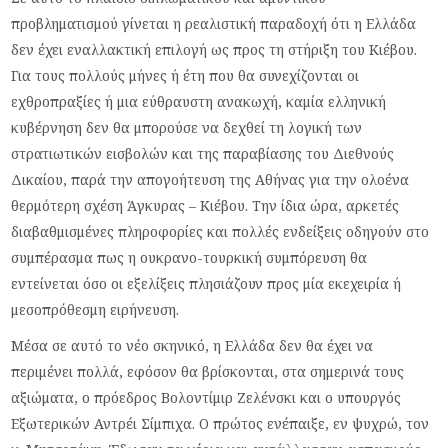
προβληματισμού γίνεται η ρεαλιστική παραδοχή ότι η Ελλάδα
δεν έχει εναλλακτική επιλογή ως προς τη στήριξη του Κιέβου.
Για τους πολλούς μήνες ή έτη που θα συνεχίζονται οι
εχθροπραξίες ή μια εύθραυστη ανακωχή, καμία ελληνική
κυβέρνηση δεν θα μπορούσε να δεχθεί τη λογική των
στρατιωτικών εισβολών και της παραβίασης του Διεθνούς
Δικαίου, παρά την απογοήτευση της Αθήνας για την ολοένα
θερμότερη σχέση Άγκυρας – Κιέβου. Την ίδια ώρα, αρκετές
διαβαθμισμένες πληροφορίες και πολλές ενδείξεις οδηγούν στο
συμπέρασμα πως η ουκρανο-τουρκική συμπόρευση θα
εντείνεται όσο οι εξελίξεις πλησιάζουν προς μία εκεχειρία ή
μεσοπρόθεσμη ειρήνευση.
Μέσα σε αυτό το νέο σκηνικό, η Ελλάδα δεν θα έχει να
περιμένει πολλά, εφόσον θα βρίσκονται, στα σημερινά τους
αξιώματα, ο πρόεδρος Βολοντίμιρ Ζελένσκι και ο υπουργός
Εξωτερικών Αντρέι Σίμπιχα. Ο πρώτος ενέπαιξε, εν ψυχρώ, τον