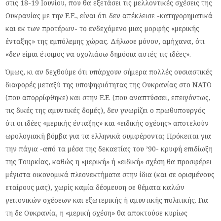
στις 18-19 Ιουνίου, που θα εξετάσει τις μελλοντικές σχέσεις της
Ουκρανίας με την Ε.Ε., είναι ότι δεν απέκλεισε -κατηγορηματικά
και εκ των προτέρων- το ενδεχόμενο μιας μορφής «μερικής
ένταξης» της εμπόλεμης χώρας. Δήλωσε μόνον, αμήχανα, ότι
«δεν είμαι έτοιμος να σχολιάσω δημόσια αυτές τις ιδέες».
Όμως, κι αν δεχθούμε ότι υπάρχουν σήμερα πολλές ουσιαστικές
διαφορές μεταξύ της υποψηφιότητας της Ουκρανίας στο ΝΑΤΟ
(που απορρίφθηκε) και στην Ε.Ε. (που αναπτύσσει, επειγόντως,
τις δικές της αμυντικές δομές), δεν γνωρίζει ο πρωθυπουργός
ότι οι ιδέες «μερικής ένταξης» και «ειδικής σχέσης» αποτελούν
ωρολογιακή βόμβα για τα ελληνικά συμφέροντα; Πρόκειται για
την πάγια -από τα μέσα της δεκαετίας του ’90- κρυφή επιδίωξη
της Τουρκίας, καθώς η «μερική» ή «ειδική» σχέση θα προσφέρει
μέγιστα οικονομικά πλεονεκτήματα στην ίδια (και σε ορισμένους
εταίρους μας), χωρίς καμία δέσμευση σε θέματα καλών
γειτονικών σχέσεων και εξωτερικής ή αμυντικής πολιτικής. Για
τη δε Ουκρανία, η «μερική σχέση» θα αποκτούσε κυρίως