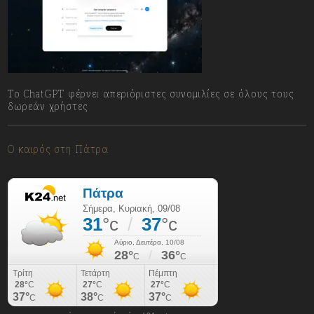
Το ChatGPT φέρνει απεριόριστες συνομιλίες σε όλους τους
δωρεάν χρήστες
09/08/2026
Ο καιρός στη Πάτρα