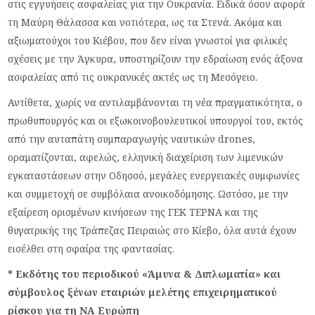
στις εγγυήσεις ασφαλείας για την Ουκρανία. Ειδικά όσον αφορά
τη Μαύρη Θάλασσα και νοτιότερα, ως τα Στενά. Ακόμα και
αξιωματούχοι του Κιέβου, που δεν είναι γνωστοί για φιλικές
σχέσεις με την Άγκυρα, υποστηρίζουν την εδραίωση ενός άξονα
ασφαλείας από τις ουκρανικές ακτές ως τη Μεσόγειο.
Αντίθετα, χωρίς να αντιλαμβάνονται τη νέα πραγματικότητα, ο
πρωθυπουργός και οι εξωκοινοβουλευτικοί υπουργοί του, εκτός
από την αυταπάτη συμπαραγωγής ναυτικών drones,
οραματίζονται, αφελώς, ελληνική διαχείριση των λιμενικών
εγκαταστάσεων στην Οδησσό, μεγάλες ενεργειακές συμφωνίες
και συμμετοχή σε συμβόλαια ανοικοδόμησης. Ωστόσο, με την
εξαίρεση ορισμένων κινήσεων της ΓΕΚ ΤΕΡΝΑ και της
θυγατρικής της Τράπεζας Πειραιώς στο Κίεβο, όλα αυτά έχουν
εισέλθει στη σφαίρα της φαντασίας.
* Εκδότης του περιοδικού «Άμυνα & Διπλωματία» και
σύμβουλος ξένων εταιριών μελέτης επιχειρηματικού
ρίσκου για τη ΝΑ Ευρώπη