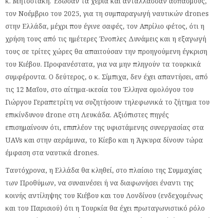
κ. Μητσοτάκη. Έδωσαν τα χέρια και αντάλλασσαν ασπασμούς,
τον Νοέμβριο του 2025, για τη συμπαραγωγή ναυτικών drones
στην Ελλάδα, μέχρι που έγινε σαφές, τον Απρίλιο φέτος, ότι η
χρήση τους από τις ημέτερες Ένοπλες Δυνάμεις και η εξαγωγή
τους σε τρίτες χώρες θα απαιτούσαν την προηγούμενη έγκριση
του Κιέβου. Προφανέστατα, για να μην πληγούν τα τουρκικά
συμφέροντα. Ο δεύτερος, ο κ. Σίμπιχα, δεν έχει απαντήσει, από
τις 12 Μαΐου, στο αίτημα-ικεσία του Έλληνα ομολόγου του
Γιώργου Γεραπετρίτη να συζητήσουν τηλεφωνικά το ζήτημα του
επικίνδυνου drone στη Λευκάδα. Αξιόπιστες πηγές
επισημαίνουν ότι, επιπλέον της υφιστάμενης συνεργασίας στα
UAVs και στην αεράμυνα, το Κίεβο και η Άγκυρα δίνουν τώρα
έμφαση στα ναυτικά drones.
Ταυτόχρονα, η Ελλάδα θα κληθεί, στο πλαίσιο της Συμμαχίας
των Προθύμων, να συναινέσει ή να διαφωνήσει έναντι της
κοινής αντίληψης του Κιέβου και του Λονδίνου (ενδεχομένως
και του Παρισιού) ότι η Τουρκία θα έχει πρωταγωνιστικό ρόλο