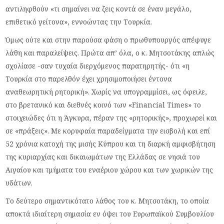
αντιληφθούν «τι σημαίνει να ζεις κοντά σε έναν μεγάλο,
επιθετικό γείτονα», εννοώντας την Τουρκία.
Όμως ούτε και στην παρούσα φάση ο πρωθυπουργός απέφυγε
λάθη και παραλείψεις. Πρώτα απ’ όλα, ο κ. Μητσοτάκης απλώς
σχολίασε -σαν τυχαία διερχόμενος παρατηρητής- ότι «η
Τουρκία στο παρελθόν έχει χρησιμοποιήσει έντονα
αναθεωρητική ρητορική». Χωρίς να υπογραμμίσει, ως όφειλε,
στο βρετανικό και διεθνές κοινό των «Financial Times» το
στοιχειώδες ότι η Άγκυρα, πέραν της «ρητορικής», προχωρεί και
σε «πράξεις». Με κορυφαία παραδείγματα την εισβολή και επί
52 χρόνια κατοχή της μισής Κύπρου και τη διαρκή αμφισβήτηση
της κυριαρχίας και δικαιωμάτων της Ελλάδας σε νησιά του
Αιγαίου και τμήματα του εναέριου χώρου και των χωρικών της
υδάτων.
Το δεύτερο σημαντικότατο λάθος του κ. Μητσοτάκη, το οποία
αποκτά ιδιαίτερη σημασία εν όψει του Ευρωπαϊκού Συμβουλίου