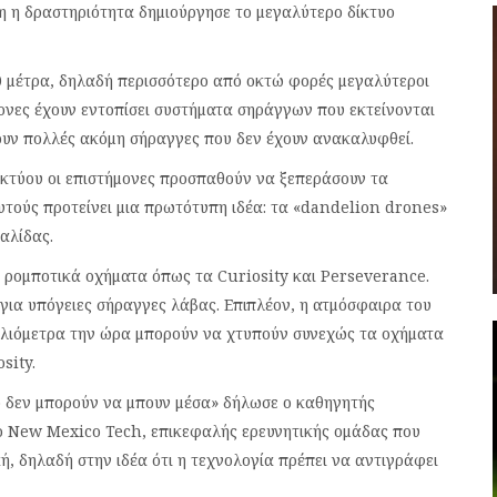
η η δραστηριότητα δημιούργησε το μεγαλύτερο δίκτυο
 μέτρα, δηλαδή περισσότερο από οκτώ φορές μεγαλύτεροι
μονες έχουν εντοπίσει συστήματα σηράγγων που εκτείνονται
χουν πολλές ακόμη σήραγγες που δεν έχουν ανακαλυφθεί.
ικτύου οι επιστήμονες προσπαθούν να ξεπεράσουν τα
υτούς προτείνει μια πρωτότυπη ιδέα: τα «dandelion drones»
αλίδας.
ε ρομποτικά οχήματα όπως τα Curiosity και Perseverance.
για υπόγειες σήραγγες λάβας. Επιπλέον, η ατμόσφαιρα του
 χιλιόμετρα την ώρα μπορούν να χτυπούν συνεχώς τα οχήματα
sity.
ό δεν μπορούν να μπουν μέσα» δήλωσε ο καθηγητής
 New Mexico Tech, επικεφαλής ερευνητικής ομάδας που
ή, δηλαδή στην ιδέα ότι η τεχνολογία πρέπει να αντιγράφει