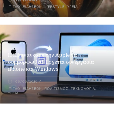
ΤΊΤΛΟΙ ΕΙΔΉΣΕΩΝ
,
LIFESTYLE
,
ΥΓΕΊΑ
H ΕΕ ανάγκασε την Apple να
συμμορφωθεί! Έρχεται συνεργασία
iPhone και Windows
08/08/2026
ΤΊΤΛΟΙ ΕΙΔΉΣΕΩΝ
,
ΠΟΛΙΤΙΣΜΌΣ
,
ΤΕΧΝΟΛΟΓΊΑ
,
ΥΓΕΊΑ