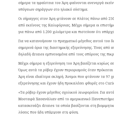
σήμερα τα ηφαίστεια του Άρη φαίνονται ανενεργά εκείν
υπόγειων σηράγγων στο ηλιακό σύστημα.
Οι σήραγγες στον Άρη φτάνουν σε πλάτος πάνω από 250
από εκείνους της Καλιφόρνιας. Μέχρι σήμερα οι επιστή
για πάνω από 1.200 χιλιόμετρα και πιστεύουν ότι υπάρ
Για να κατανοήσουν το πραγματικό μέγεθος αυτού του δ
σημερινά όρια της διαστημικής εξερεύνησης. Ένας από α
δηλαδή drones εμπνευσμένα από τους σπόρους της πικρ
Μέχρι σήμερα η εξερεύνηση του Άρη βασίζεται κυρίως σ
Όμως αυτά τα ρόβερ έχουν περιορισμούς όταν πρόκειται 
Άρη είναι ιδιαίτερα σκληρή. Άνεμοι που φτάνουν τα 97
εξερεύνησης και έχουν ήδη προκαλέσει φθορές στο Curio
«Τα ρόβερ έχουν μέγεθος σχολικού λεωφορείου. Για αυτ
Μοσταφά Χασανάλιαν από το αμερικανικό Πανεπιστήμιο
κατασκευάζει drones τα οποία βασίζονται στη βιομιμητικ
λύσεις που ήδη υπάρχουν στη φύση.