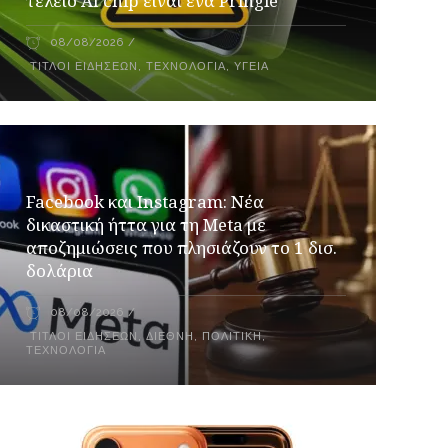
τέλειο AI chip είναι ένα Pringle
08/08/2026
ΤΊΤΛΟΙ ΕΙΔΉΣΕΩΝ
,
ΤΕΧΝΟΛΟΓΊΑ
,
ΥΓΕΊΑ
Facebook και Instagram: Νέα
δικαστική ήττα για τη Meta με
αποζημιώσεις που πλησιάζουν το 1 δισ.
δολάρια
08/08/2026
ΤΊΤΛΟΙ ΕΙΔΉΣΕΩΝ
,
ΔΙΕΘΝΉ
,
ΠΟΛΙΤΙΚΉ
,
ΤΕΧΝΟΛΟΓΊΑ