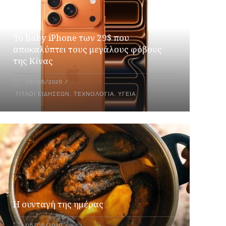
Το Baby iPhone των 29$ που
αποκαλύπτει τους μεγάλους φόβους
της Κίνας
08/08/2026
ΤΊΤΛΟΙ ΕΙΔΉΣΕΩΝ
,
ΤΕΧΝΟΛΟΓΊΑ
,
ΥΓΕΊΑ
Η συνταγή της ημέρας
08/08/2026