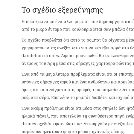
To σχέδιο εξερεύνησης
Η ιδέα ξεκινά με ένα άλλο ρομπότ που δημιούργησε αυτή
από το μικρό έντομο που κουλουριάζεται σαν μπάλα όταν
Το σχέδιο προβλέπει ότι αυτό το ρομπότ θα ρίχνεται μέ
χρησιμοποιώντας αλεξίπτωτο για να κατέβει αργά στο έ
dandelion drones. Αφού προσγειωθεί θα απελευθερώνει 
ανέμους του Άρη μέσα στις σήραγγες χαρτογραφώντας τ
Ένα από τα μεγαλύτερα προβλήματα είναι ότι οι επιστήμο
υπόγειες σήραγγες αφού κανένα ανθρώπινο κατασκεύασμα
όμως ότι τα ανοίγματα στις οροφές των σπηλαίων λειτο
ρεύματα αέρα. Επιπλέον το ρομπότ διαθέτει και ισχυρό 
Ένα ακόμη πρόβλημα είναι ότι μέσα στις σπηλιές δεν φ
ηλιακά πάνελ, που αποτελούν τη συνηθέστερη πηγή ενέργ
drones σχεδιάστηκαν ώστε να λειτουργούν με πιεζοηλε
παράγουν ηλεκτρικό φορτίο μέσω μηχανικής πίεσης.