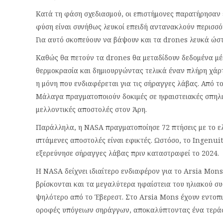
Κατά τη φάση σχεδιασμού, οι επιστήμονες παρατήρησαν 
φύση είναι συνήθως λευκοί επειδή αντανακλούν περισσό
Για αυτό σκοπεύουν να βάψουν και τα drones λευκά ώστ
Καθώς θα πετούν τα drones θα μεταδίδουν δεδομένα μέ
θερμοκρασία και δημιουργώντας τελικά έναν πλήρη χάρτ
η μόνη που ενδιαφέρεται για τις σήραγγες λάβας. Από τ
Μάλαγα πραγματοποιούν δοκιμές σε ηφαιστειακές σπηλιέ
μελλοντικές αποστολές στον Άρη.
Παράλληλα, η NASA πραγματοποίησε 72 πτήσεις με το ελ
ιπτάμενες αποστολές είναι εφικτές. Ωστόσο, το Ingenuit
εξερεύνησε σήραγγες λάβας πριν καταστραφεί το 2024.
Η NASA δείχνει ιδιαίτερο ενδιαφέρον για το Arsia Mons
βρίσκονται και τα μεγαλύτερα ηφαίστεια του ηλιακού σ
ψηλότερο από το Έβερεστ. Στο Arsia Mons έχουν εντοπι
οροφές υπόγειων σηράγγων, αποκαλύπτοντας ένα τεράσ