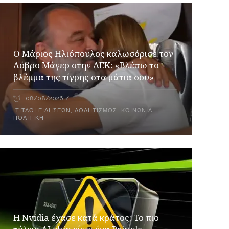
Ο Μάριος Ηλιόπουλος καλωσόρισε τον
Λόβρο Μάγερ στην ΑΕΚ: «Βλέπω το
βλέμμα της τίγρης στα μάτια σου»
08/08/2026
ΤΊΤΛΟΙ ΕΙΔΉΣΕΩΝ
,
ΑΘΛΗΤΙΣΜΌΣ
,
ΚΟΙΝΩΝΊΑ
,
ΠΟΛΙΤΙΚΉ
Η Nvidia έχασε κατά κράτος: Το πιο