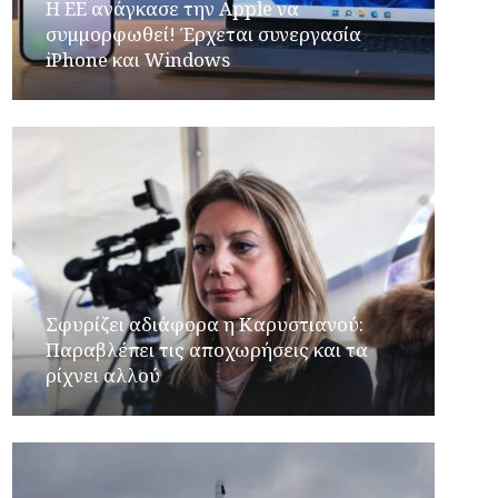
H ΕΕ ανάγκασε την Apple να
συμμορφωθεί! Έρχεται συνεργασία
iPhone και Windows
Σφυρίζει αδιάφορα η Καρυστιανού:
Παραβλέπει τις αποχωρήσεις και τα
ρίχνει αλλού