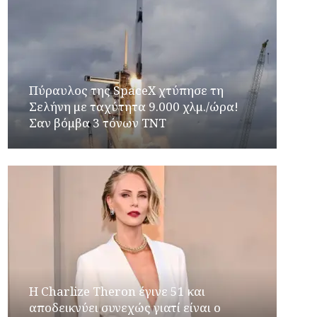
Πύραυλος της SpaceX χτύπησε τη
Σελήνη με ταχύτητα 9.000 χλμ./ώρα!
Σαν βόμβα 3 τόνων TNT
Η Charlize Theron έγινε 51 και
αποδεικνύει συνεχώς γιατί είναι ο