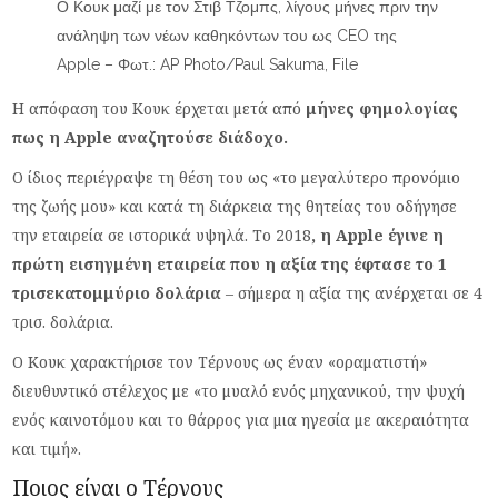
Ο Κουκ μαζί με τον Στιβ Τζομπς, λίγους μήνες πριν την
ανάληψη των νέων καθηκόντων του ως CEO της
Apple – Φωτ.: AP Photo/Paul Sakuma, File
Η απόφαση του Κουκ έρχεται μετά από
μήνες φημολογίας
πως η Apple αναζητούσε διάδοχο.
Ο ίδιος περιέγραψε τη θέση του ως «το μεγαλύτερο προνόμιο
της ζωής μου» και κατά τη διάρκεια της θητείας του οδήγησε
την εταιρεία σε ιστορικά υψηλά. Το 2018
, η Apple έγινε η
πρώτη εισηγμένη εταιρεία που η αξία της έφτασε το 1
τρισεκατομμύριο δολάρια
– σήμερα η αξία της ανέρχεται σε 4
τρισ. δολάρια.
Ο Κουκ χαρακτήρισε τον Τέρνους ως έναν «οραματιστή»
διευθυντικό στέλεχος με «το μυαλό ενός μηχανικού, την ψυχή
ενός καινοτόμου και το θάρρος για μια ηγεσία με ακεραιότητα
και τιμή».
Ποιος είναι ο Τέρνους