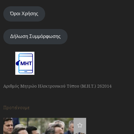
Όροι Χρήσης
Δήλωση Συμμόρφωσης
Αριθμός Μητρώο Ηλεκτρονικού Τύπου (Μ.Η.Τ.) 262014
Προτείνουμε