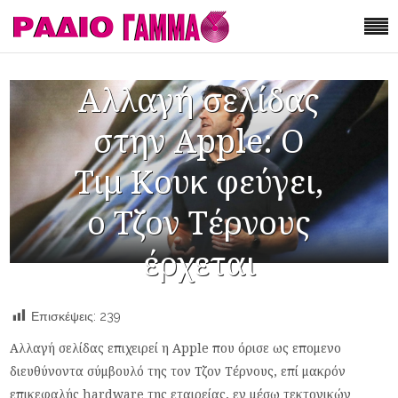
Αλλαγή σελίδας
στην Apple: Ο
Τιμ Κουκ φεύγει,
ο Τζον Τέρνους
έρχεται
Επισκέψεις:
239
Aλλαγή σελίδας επιχειρεί η Apple που όρισε ως επομενο
διευθύνοντα σύμβουλό της τον Τζον Τέρνους, επί μακρόν
επικεφαλής hardware της εταιρείας, εν μέσω τεκτονικών