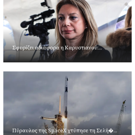
Σφυρίζει αδιάφορα η Καρυστιανού:...
Πύραυλος της SpaceX χτύπησε τη Σελή�...