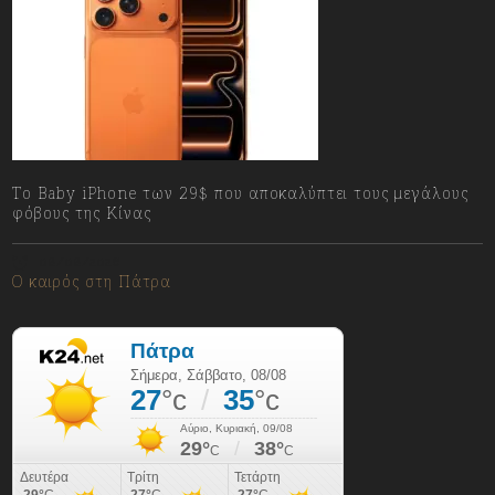
Το Baby iPhone των 29$ που αποκαλύπτει τους μεγάλους
φόβους της Κίνας
08/08/2026
Ο καιρός στη Πάτρα