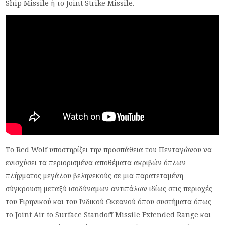
Ship Missile ή το Joint Strike Missile.
Το Red Wolf υποστηρίζει την προσπάθεια του Πενταγώνου να
ενισχύσει τα περιορισμένα αποθέματα ακριβών όπλων
πλήγματος μεγάλου βεληνεκούς σε μια παρατεταμένη
σύγκρουση μεταξύ ισοδύναμων αντιπάλων ιδίως στις περιοχές
του Ειρηνικού και του Ινδικού Ωκεανού όπου συστήματα όπως
το Joint Air to Surface Standoff Missile Extended Range και