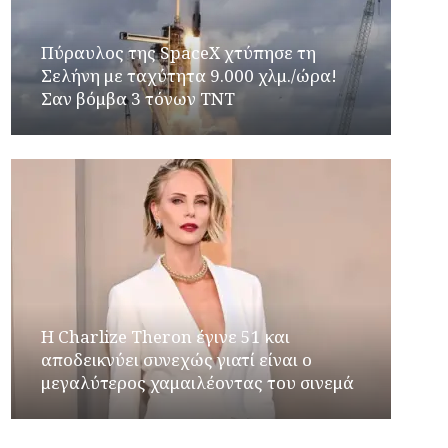
Πύραυλος της SpaceX χτύπησε τη
Σελήνη με ταχύτητα 9.000 χλμ./ώρα!
Σαν βόμβα 3 τόνων TNT
Η Charlize Theron έγινε 51 και
αποδεικνύει συνεχώς γιατί είναι ο
μεγαλύτερος χαμαιλέοντας του σινεμά