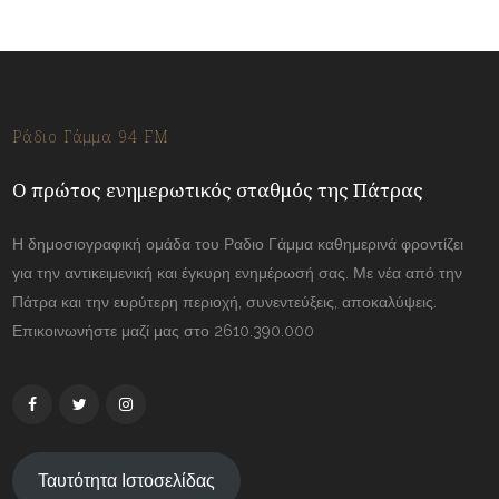
Ράδιο Γάμμα 94 FM
Ο πρώτος ενημερωτικός σταθμός της Πάτρας
Η δημοσιογραφική ομάδα του Ραδιο Γάμμα καθημερινά φροντίζει
για την αντικειμενική και έγκυρη ενημέρωσή σας. Με νέα από την
Πάτρα και την ευρύτερη περιοχή, συνεντεύξεις, αποκαλύψεις.
Επικοινωνήστε μαζί μας στο 2610.390.000
Ταυτότητα Ιστοσελίδας