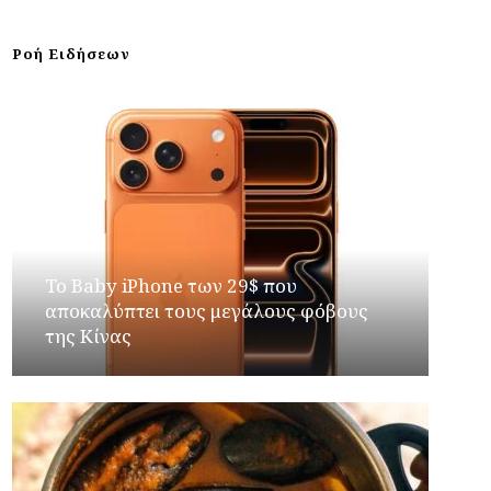
Ροή Ειδήσεων
Το Baby iPhone των 29$ που
αποκαλύπτει τους μεγάλους φόβους
της Κίνας