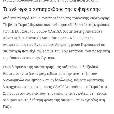
εκδίωξη Κούρδων μαχητών από τη συριακή πόλη Χαλέπι.
Τι ανέφερε ο αντιπρόεδρος της κυβέρνησης
Από την πλευρά του, ο αντιπρόεδρος της τουρκικής κυβέρνησης
Τζεβντέτ Γιλμάζ δήλωσε πως συζήτησε «διεξοδικά» τις κυρώσεις
των ΗΠΑ βάσει του νόμου CAATSA (Countering America’s
Adversaries Through Sanctions Act – Νόμος για την
Αντιμετώπιση των Εχθρών της Αμερικής μέσω Κυρώσεων) σε
συνάντηση που είχε σήμερα με τον Τομ Μπάρακ, τον πρεσβευτή
της Ουάσινγκτον στην Άγκυρα.
«Στη διάρκεια της συνάντησής μας συζητήσαμε διεξοδικά
θέματα στην ατζέντα μας, ειδικότερα την ανάπτυξη των
οικονομικών και εμπορικών σχέσεών μας, θέματα αμυντικής
βιομηχανίας και τις κυρώσεις CAATSA», ανέφερε ο Γιλμάζ στο
X, προσθέτοντας πως συζήτησε επίσης τις εξελίξεις στη Συρία,
στο Ιράν και τη δεύτερη φάση της συμφωνίας εκεχειρίας στη
Γάζα.