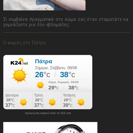
Τι συμβαίνει πραγματικά στο σώμα σας όταν σταματάτε να
γυμνάζεστε για δύο εβδομάδες;
08/08/2026
Ο καιρός στη Πάτρα
πρόγνωση καιρού από το k24.net