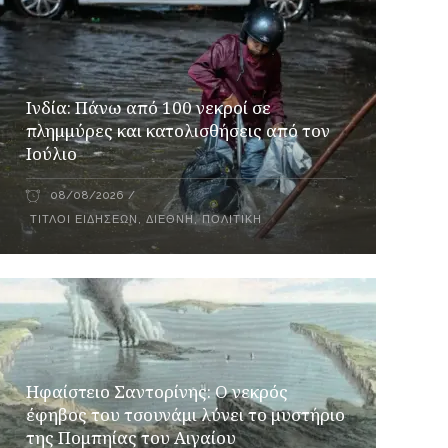
Ινδία: Πάνω από 100 νεκροί σε
πλημμύρες και κατολισθήσεις από τον
Ιούλιο
08/08/2026
ΤΊΤΛΟΙ ΕΙΔΉΣΕΩΝ
,
ΔΙΕΘΝΉ
,
ΠΟΛΙΤΙΚΉ
Ηφαίστειο Σαντορίνης: Ο νεκρός
έφηβος του τσουνάμι λύνει το μυστήριο
της Πομπηίας του Αιγαίου