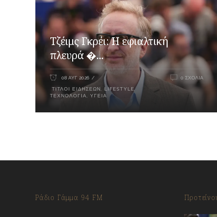
Τζέιμς Γκρέι: H εφιαλτική
πλευρά �...
08 ΑΥΓ 2026
0 ΣΧΌΛΙΑ
ΤΊΤΛΟΙ ΕΙΔΉΣΕΩΝ
,
LIFESTYLE
,
ΤΕΧΝΟΛΟΓΊΑ
,
ΥΓΕΊΑ
Ράδιο Γάμμα 94 FM
Προτείνο