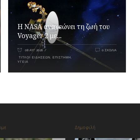
H NASA ανανεώνει τη ζωή του
Voyager 2 με...
08 ΑΥΓ 2026
0 ΣΧΌΛΙΑ
ΤΊΤΛΟΙ ΕΙΔΉΣΕΩΝ
,
ΕΠΙΣΤΉΜΗ
,
ΥΓΕΊΑ
υμε
Δημοφιλή