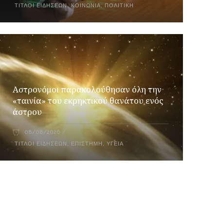
ΤΊΤΛΟΙ ΕΙΔΉΣΕΩΝ
,
ΚΟΙΝΩΝΊΑ
,
ΠΟΛΙΤΙΚΉ
Αστρονόμοι παρακολούθησαν όλη την
«ταινία» του εκρηκτικού θανάτου ενός
άστρου
08/08/2026
ΤΊΤΛΟΙ ΕΙΔΉΣΕΩΝ
,
ΕΠΙΣΤΉΜΗ
,
ΥΓΕΊΑ