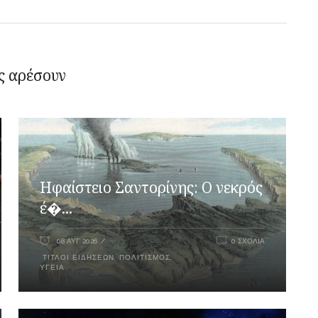
ς αρέσουν
Ηφαίστειο Σαντορίνης: Ο νεκρός
έ�...
08 ΑΥΓ 2026
0 ΣΧΌΛΙΑ
ΤΊΤΛΟΙ ΕΙΔΉΣΕΩΝ
,
ΠΟΛΙΤΙΣΜΌΣ
,
ΥΓΕΊΑ