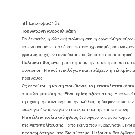
Επισκέψεις:
362
Του Αντώνη Ανδρουλιδάκη
*
Για δεκαετίες, η ελληνική πολιτική σκηνή οργανώθηκε γύρω 
και αντιμνημόνιο, παλιό και νέο, εκσυχρονισμός και αναχρο
γραμμή
αρχίζει να αναδύεται, πιο βαθιά και πιο απαιτητική,
Πολιτικό ήθος
είναι η ποιότητα με την οποία η εξουσία ασ
συνείδηση.
Η συνέπεια λόγων και πράξεων
, η
ειλικρίνει
πάει λάθος.
Ως εκ τούτου,
η κρίση που βιώνει το μεταπολιτευτικό π
αποτελεσματικότητας.
Είναι κρίση αξιοπιστίας
. Η κοινωνί
τη σχέση της πολιτικής με την αλήθεια, τη διαφάνεια και τη
ιδεολογία δεν αρκεί για να συγκρατήσει την εμπιστοσύνη.
Η απώλεια πολιτικού ήθους
δεν αφορά ένα μόνο κόμμα ή
της Μεταπολίτευσης
– από εκείνα που κυβέρνησαν μέχρι ε
προσαρμόστηκαν στο ίδιο σύστημα.
Η εξουσία
δεν έφθειρε