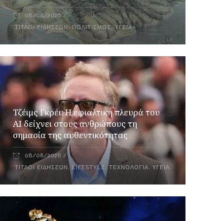
08/08/2026
ΤΊΤΛΟΙ ΕΙΔΉΣΕΩΝ
,
ΠΟΛΙΤΙΣΜΌΣ
,
ΥΓΕΊΑ
Τζέιμς Γκρέι: H εφιαλτική πλευρά του
ΑI δείχνει στους ανθρώπους τη
σημασία της αυθεντικότητας
08/08/2026
ΤΊΤΛΟΙ ΕΙΔΉΣΕΩΝ
,
LIFESTYLE
,
ΤΕΧΝΟΛΟΓΊΑ
,
ΥΓΕΊΑ