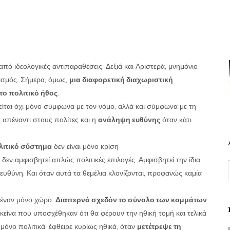
από ιδεολογικές αντιπαραθέσεις: Δεξιά και Αριστερά, μνημόνιο
νισμός. Σήμερα, όμως,
μια διαφορετική διαχωριστική
το πολιτικό ήθος
.
κείται όχι μόνο σύμφωνα με τον νόμο, αλλά και σύμφωνα με τη
α
απέναντι στους πολίτες και η
ανάληψη ευθύνης
όταν κάτι
ολιτικό σύστημα
δεν είναι μόνο κρίση
α δεν αμφισβητεί απλώς πολιτικές επιλογές. Αμφισβητεί την ίδια
ν ευθύνη. Και όταν αυτά τα θεμέλια κλονίζονται, προφανώς καμία
 έναν μόνο χώρο.
Διαπερνά σχεδόν το σύνολο των κομμάτων
κείνα που υποσχέθηκαν ότι θα φέρουν την ηθική τομή και τελικά
 μόνο πολιτικά, έφθειρε κυρίως ηθικά, όταν
μετέτρεψε τη