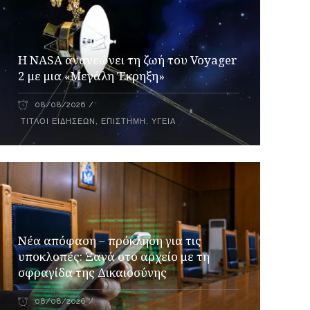
H NASA ανανεώνει τη ζωή του Voyager
2 με μια «Μεγάλη Έκρηξη»
08/08/2026
ΤΊΤΛΟΙ ΕΙΔΉΣΕΩΝ
,
ΕΠΙΣΤΉΜΗ
,
ΥΓΕΊΑ
Νέα απόφαση – πρόκληση για τις
υποκλοπές: Ξανά στο αρχείο με τη
σφραγίδα της Δικαιοσύνης
08/08/2026