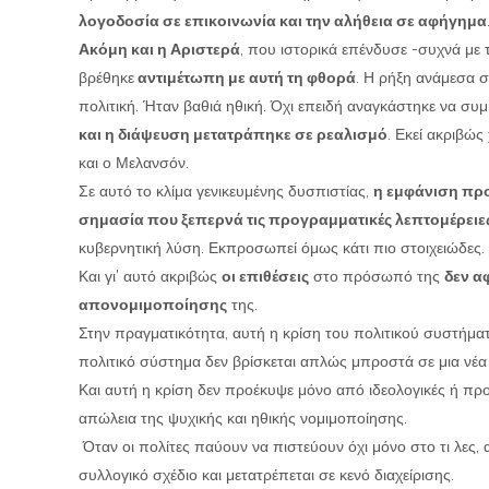
λογοδοσία σε επικοινωνία και την αλήθεια σε αφήγημα
Ακόμη και η Αριστερά
, που ιστορικά επένδυσε -συχνά με 
βρέθηκε
αντιμέτωπη με αυτή τη φθορά
. Η ρήξη ανάμεσα σ
πολιτική. Ήταν βαθιά ηθική. Όχι επειδή αναγκάστηκε να συμ
και η διάψευση μετατράπηκε σε ρεαλισμό
. Εκεί ακριβώς
και ο Μελανσόν.
Σε αυτό το κλίμα γενικευμένης δυσπιστίας,
η εμφάνιση πρ
σημασία που ξεπερνά τις προγραμματικές λεπτομέρειε
κυβερνητική λύση. Εκπροσωπεί όμως κάτι πιο στοιχειώδες.
Και γι’ αυτό ακριβώς
οι επιθέσεις
στο πρόσωπό της
δεν α
απονομιμοποίησης
της.
Στην πραγματικότητα, αυτή η κρίση του πολιτικού συστήματος 
πολιτικό σύστημα δεν βρίσκεται απλώς μπροστά σε μια νέα
Και αυτή η κρίση δεν προέκυψε μόνο από ιδεολογικές ή προ
απώλεια της ψυχικής και ηθικής νομιμοποίησης.
Όταν οι πολίτες παύουν να πιστεύουν όχι μόνο στο τι λες, αλ
συλλογικό σχέδιο και μετατρέπεται σε κενό διαχείρισης.