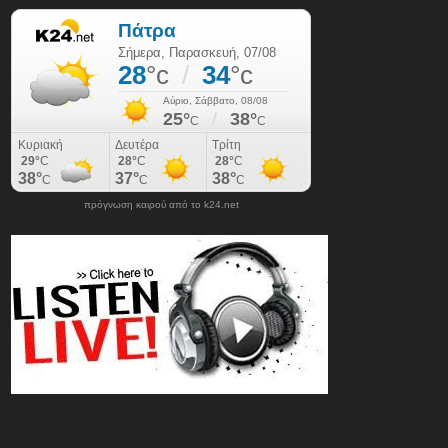
πρόγνωση καιρού από το k24.net