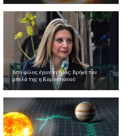
Από φίλος έγινε εχθρός: Βρήκε τον
μπελά της η Καρυστιανού