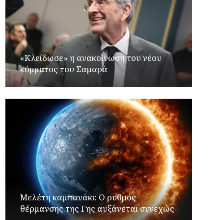
«Κλείδωσε» η ανακοίνωση του νέου
κόμματος του Σαμαρά
Μελέτη καμπανάκι: Ο ρυθμός
θέρμανσης της Γης αυξάνεται συνεχώς