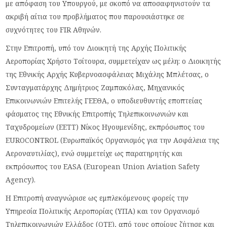
με απόφαση του Υπουργού, με σκοπό να αποσαφηνιστούν τα
ακριβή αίτια του προβλήματος που παρουσιάστηκε σε
συχνότητες του FIR Αθηνών.
Στην Επιτροπή, υπό τον Διοικητή της Αρχής Πολιτικής
Αεροπορίας Χρήστο Τσίτουρα, συμμετείχαν ως μέλη: ο Διοικητής
της Εθνικής Αρχής Κυβερνοασφάλειας Μιχάλης Μπλέτσας, ο
Συνταγματάρχης Δημήτριος Ζαμπακόλας, Μηχανικός
Επικοινωνιών Επιτελής ΓΕΕΘΑ, ο υποδιευθυντής εποπτείας
φάσματος της Εθνικής Επιτροπής Τηλεπικοινωνιών και
Ταχυδρομείων (ΕΕΤΤ) Νίκος Ηγουμενίδης, εκπρόσωπος του
EUROCONTROL (Ευρωπαϊκός Οργανισμός για την Ασφάλεια της
Αεροναυτιλίας), ενώ συμμετείχε ως παρατηρητής και
εκπρόσωπος του EASA (European Union Aviation Safety
Agency).
Η Επιτροπή αναγνώρισε ως εμπλεκόμενους φορείς την
Υπηρεσία Πολιτικής Αεροπορίας (ΥΠΑ) και τον Οργανισμό
Τηλεπικοινωνιών Ελλάδος (ΟΤΕ), από τους οποίους ζήτησε και