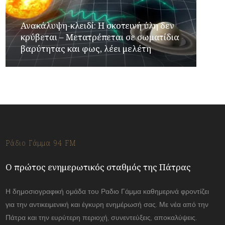
Ανακάλυψη-κλειδί: Η σκοτεινή ύλη δεν
κρύβεται – Μετατρέπεται σε σωματίδια
βαρύτητας και φως, λέει μελέτη
Ράδιο Γάμμα 94 FM
Ο πρώτος ενημερωτικός σταθμός της Πάτρας
Η δημοσιογραφική ομάδα του Ραδιο Γάμμα καθημερινά φροντίζει
για την αντικειμενική και έγκυρη ενημέρωσή σας. Με νέα από την
Πάτρα και την ευρύτερη περιοχή, συνεντεύξεις, αποκαλύψεις.