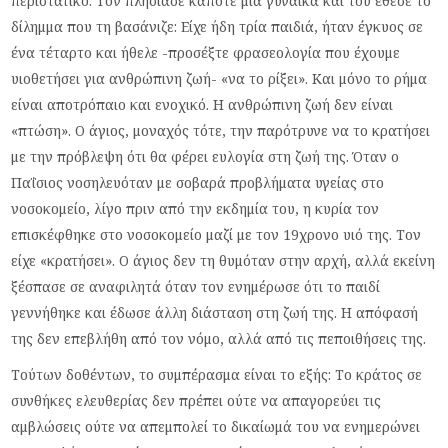
περιστατικό: Τον πλησίασε κάποτε μια γυναίκα και του έθεσε το
δίλημμα που τη βασάνιζε: Είχε ήδη τρία παιδιά, ήταν έγκυος σε
ένα τέταρτο και ήθελε -προσέξτε φρασεολογία που έχουμε
υιοθετήσει για ανθρώπινη ζωή- «να το ρίξει». Και μόνο το ρήμα
είναι αποτρόπαιο και ενοχικό. Η ανθρώπινη ζωή δεν είναι
«πτώση». Ο άγιος, μοναχός τότε, την παρότρυνε να το κρατήσει
με την πρόβλεψη ότι θα φέρει ευλογία στη ζωή της. Όταν ο
Παΐσιος νοσηλευόταν με σοβαρά προβλήματα υγείας στο
νοσοκομείο, λίγο πριν από την εκδημία του, η κυρία τον
επισκέφθηκε στο νοσοκομείο μαζί με τον 19χρονο υιό της. Τον
είχε «κρατήσει». Ο άγιος δεν τη θυμόταν στην αρχή, αλλά εκείνη
ξέσπασε σε αναφιλητά όταν τον ενημέρωσε ότι το παιδί
γεννήθηκε και έδωσε άλλη διάσταση στη ζωή της. Η απόφασή
της δεν επεβλήθη από τον νόμο, αλλά από τις πεποιθήσεις της.
Τούτων δοθέντων, το συμπέρασμα είναι το εξής: Το κράτος σε
συνθήκες ελευθερίας δεν πρέπει ούτε να απαγορεύει τις
αμβλώσεις ούτε να απεμπολεί το δικαίωμά του να ενημερώνει