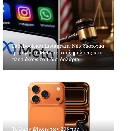
Facebook και Instagram: Νέα δικαστική
ήττα για τη Meta με αποζημιώσεις που
πλησιάζουν το 1 δισ. δολάρια
Το Baby iPhone των 29$ που