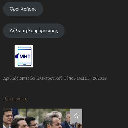
Όροι Χρήσης
Δήλωση Συμμόρφωσης
Αριθμός Μητρώο Ηλεκτρονικού Τύπου (Μ.Η.Τ.) 262014
Προτείνουμε