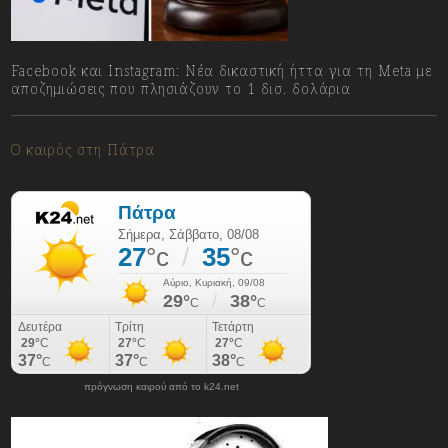
Facebook και Instagram: Νέα δικαστική ήττα για τη Meta με
αποζημιώσεις που πλησιάζουν το 1 δισ. δολάρια
08/08/2026
Ο καιρός στη Πάτρα
πρόγνωση καιρού από το k24.net