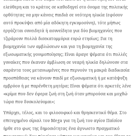
ελεύθερη και το κράτος σε καθοδηγεί στο όνομα της πολιτικής
ορθότητας να μην κάνεις παιδιά σε νεότερη ηλικία (εφόσον
αυτό προκύψει από μία αδόκητη εγκυμοσύνη), τότε μήπως
εργάζεται συνειδητά ή ασυνείδητα για δύο βιομηχανίες που
τζιράρουν πολλά δισεκατομμύρια ευρώ ετησίως; Για τη
βιομηχανία των αμβλώσεων και για τη βιομηχανία της
εξωσωματικής γονιμοποίησης; Είναι άραγε ψέματα ότι πολλές
γυναίκες που έκαναν άμβλωση σε νεαρή ηλικία δηλώνουν στα
σαράντα τους μετανιωμένες που περνούν τη μακρά διαδικασία
προσπάθειας να κάνουν παιδί με εξωσωματική ή με κατάψυξη
εμβρύου ή με παρένθετη μητέρα; Είναι ψέματα ότι αρκετές λένε
«κρίμα που δεν έφερα ζωή στη ζωή όταν μπορούσα και μοχθώ
τώρα που δυσκολεύομαι»;
Υπάρχει, τέλος, και το φιλοσοφικό και θρησκευτικό θέμα. Στο
επιτυχημένο σίριαλ του Mega για τη ζωή του αγίου Παϊσίου
ήρθε στο φως της δημοσιότητας ένα άγνωστο πραγματικό