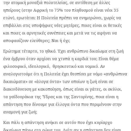
την ατομική μοναξιά πολυτελείας, σε αντίθεση με άλλες
ηπείρους (στην Αφρική το 75% του πληθυσμού είναι νέοι 35
ετών), ερωτάται: Η Πολιτεία πρέπει να ενημερώνει, χωρίς να
επιβάλλει στις υποψήφιες νέες μητέρες, ποιες είναι οι θετικές
και ποιες οι αρνητικές συνέπειες και μετά να τις αφήνει να
αποφασίζουν ελεύθερες; Ναι ή όχι;
Ερώτημα τέταρτο, το ηθικό. Έχει ανθρώπινο δικαίωμα στη ζωή
ένα έμβρυο όταν αρχίσει να χτυπά η καρδιά του; Είναι θέμα
φιλοσοφικό, ιδεολογικό, θρησκευτικό και νομικό. Αν
αναλογιστούμε ότι η Πολιτεία έχει θεσπίσει με νόμο «ανθρώπινα
δικαιώματα» σε «άλογα όντα» των οποίων η ζωή είναι σε
διακινδύνευση με κακοποίηση, όπως είναι οι γάτες, οι σκύλοι,
τα γαϊδουράκια της Ύδρας και της Σαντορίνης, ποια είναι η
απάντηση που δίνουμε για έλλογα όντα που περιμένουν στην
αναμονή για ζωή;
Και πάλι η απάντηση ανήκει σε αυτόν που έχει κυρίαρχο
δικαίωμα πάνω στο σώμα του. Διότι αν η απάντηση δεν είναι