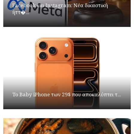
Facebook και Instagram: Νέα δικαστική
ήττ�...
Το Baby iPhone των 29$ που αποκαλύπτει τ...