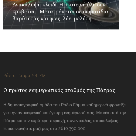
Ανακάλυψη-κλειδί: Η σκοτεινή ύλη δεν
κρύβεται – Μετατρέπεται σε σωματίδια
βαρύτητας και φως, λέει μελέτη
Ράδιο Γάμμα 94 FM
Ο πρώτος ενημερωτικός σταθμός της Πάτρας
Η δημοσιογραφική ομάδα του Ραδιο Γάμμα καθημερινά φροντίζει
για την αντικειμενική και έγκυρη ενημέρωσή σας. Με νέα από την
Πάτρα και την ευρύτερη περιοχή, συνεντεύξεις, αποκαλύψεις.
Επικοινωνήστε μαζί μας στο 2610.390.000