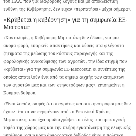
του ΠΑΑ, που για διάφορους λόγους και με αποκλειστική
ευθύνη της Κυβέρνησης, δεν είχαν «περπατήσει» μέχρι σήμερα».
«Κρύβεται η κυβέρνηση» για τη συμφωνία ΕΕ-
Mercosur
«Κοντολογίς, η Κυβέρνηση Μητσοτάκη δεν έδωσε, για μια
ακόμα φορά, επαρκείς απαντήσεις και λύσεις στα φλέγοντα
ζητήματα της μείωσης του κόστους παραγωγής και της
φορολογικής ανακούφισης των αγροτών, την ίδια στιγμή που
«κρύβεται» για την συμφωνία ΕΕ-Mercosur, οι συνέπειες της
οποίας αποτελούν ένα από τα σημεία αιχμής των αιτημάτων
των αγροτών μας και των κτηνοτρόφων μας», επισημαίνει η
Κουμουνδούρου.
«Είναι λοιπόν, σαφές ότι οι αγρότες και οι κτηνοτρόφοι μας δεν
έχουν τίποτα να περιμένουν από το Επιτελικό Κράτος
Μητσοτάκη, που έχει προδιαγράψει το τέλος του πρωτογενή
τομέα της χώρας μας και την πλήρη εγκατάλειψη της ελληνικής
υπαίθρου. Και η μόνη δημοκρατική διέξοδος είναι η πολιτική