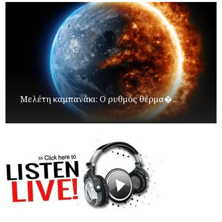
Μελέτη καμπανάκι: Ο ρυθμός θέρμα�...