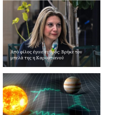
Από φίλος έγινε εχθρός: Βρήκε τον
μπελά της η Καρυστιανού