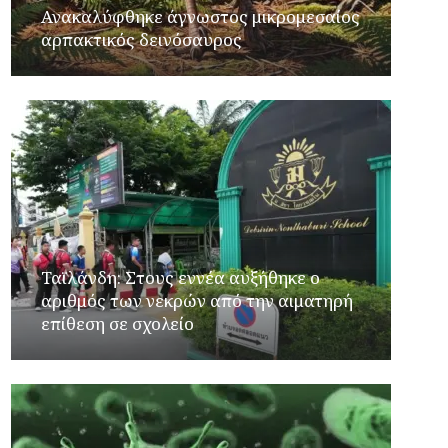
Ανακαλύφθηκε άγνωστος μικρομεσαίος
αρπακτικός δεινόσαυρος
Ταϊλάνδη: Στους εννέα αυξήθηκε ο
αριθμός των νεκρών από την αιματηρή
επίθεση σε σχολείο