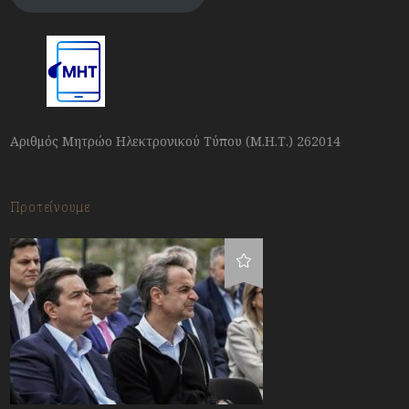
Αριθμός Μητρώο Ηλεκτρονικού Τύπου (Μ.Η.Τ.) 262014
Προτείνουμε