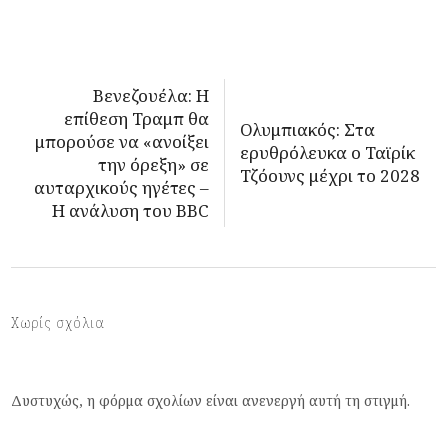
Βενεζουέλα: Η
επίθεση Τραμπ θα
Ολυμπιακός: Στα
μπορούσε να «ανοίξει
ερυθρόλευκα ο Ταϊρίκ
την όρεξη» σε
Τζόουνς μέχρι το 2028
αυταρχικούς ηγέτες –
Η ανάλυση του BBC
Χωρίς σχόλια
Δυστυχώς, η φόρμα σχολίων είναι ανενεργή αυτή τη στιγμή.