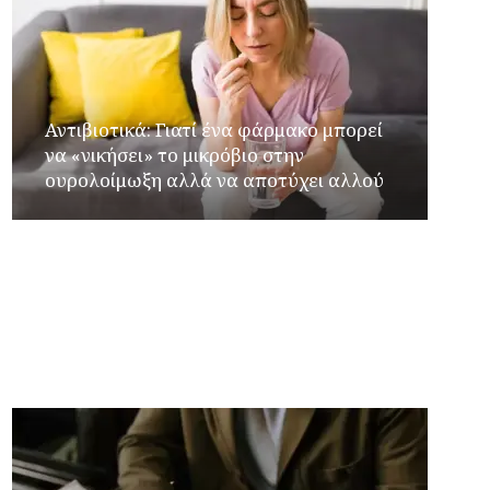
Αντιβιοτικά: Γιατί ένα φάρμακο μπορεί
να «νικήσει» το μικρόβιο στην
ουρολοίμωξη αλλά να αποτύχει αλλού
Τουρισμός δύο «κόσμων»: Τα ποσά για
διαμονή σε πολυτελή ξενοδοχεία 4 νησιών
ενώ οι απλοί πολίτες μετράνε το κάθε ευρώ