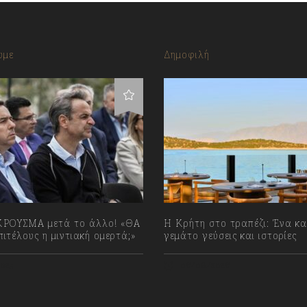
υμε
Δημοφιλή
ΡΟΥΣΜΑ μετά το άλλο! «ΘΑ
Η Κρήτη στο τραπέζι: Ένα κα
ιτέλους η μιντιακή ομερτά;»
γεμάτο γεύσεις και ιστορίες
023
06/08/2026