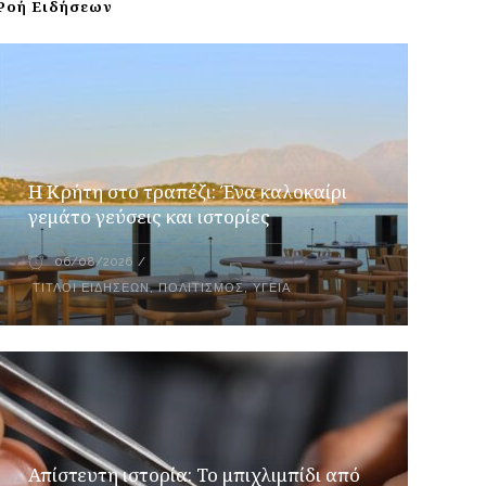
Ροή Ειδήσεων
Η Κρήτη στο τραπέζι: Ένα καλοκαίρι
γεμάτο γεύσεις και ιστορίες
06/08/2026
ΤΊΤΛΟΙ ΕΙΔΉΣΕΩΝ
,
ΠΟΛΙΤΙΣΜΌΣ
,
ΥΓΕΊΑ
Απίστευτη ιστορία: Το μπιχλιμπίδι από