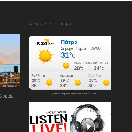
Ο καιρός στη Πάτρα
πρόγνωση καιρού από το k24.net
λοκαίρι