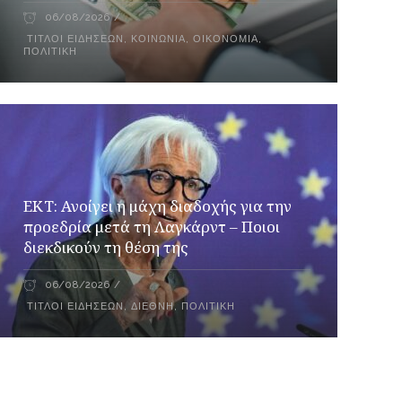
06/08/2026
ΤΊΤΛΟΙ ΕΙΔΉΣΕΩΝ
,
ΚΟΙΝΩΝΊΑ
,
ΟΙΚΟΝΟΜΊΑ
,
ΠΟΛΙΤΙΚΉ
ΕΚΤ: Ανοίγει η μάχη διαδοχής για την
προεδρία μετά τη Λαγκάρντ – Ποιοι
διεκδικούν τη θέση της
06/08/2026
ΤΊΤΛΟΙ ΕΙΔΉΣΕΩΝ
,
ΔΙΕΘΝΉ
,
ΠΟΛΙΤΙΚΉ