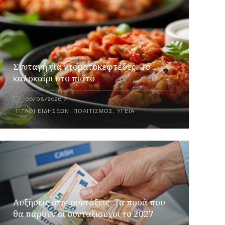
Συνταγή για ντοματοκεφτέδες: Το
καλοκαίρι στο πιάτο
06/08/2026
ΤΊΤΛΟΙ ΕΙΔΉΣΕΩΝ
,
ΠΟΛΙΤΙΣΜΌΣ
,
ΥΓΕΊΑ
Αυξήσεις στις συντάξεις: Τα ποσά που
θα πάρουν οι συνταξιούχοι το 2027