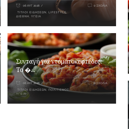
06 ΑΥΓ 2026
0 ΣΧΌΛΙΑ
ΤΊΤΛΟΙ ΕΙΔΉΣΕΩΝ
,
LIFESTYLE
,
ΔΙΕΘΝΉ
,
ΥΓΕΊΑ
Συνταγή για ντοματοκεφτέδες:
Το �...
06 ΑΥΓ 2026
0 ΣΧΌΛΙΑ
ΤΊΤΛΟΙ ΕΙΔΉΣΕΩΝ
,
ΠΟΛΙΤΙΣΜΌΣ
,
ΥΓΕΊΑ