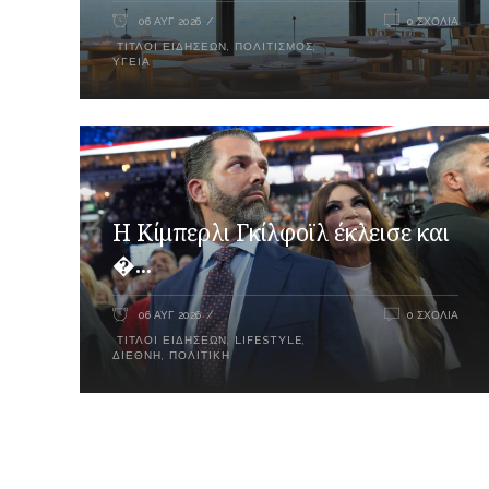
06 ΑΥΓ 2026
0 ΣΧΌΛΙΑ
ΤΊΤΛΟΙ ΕΙΔΉΣΕΩΝ
,
ΠΟΛΙΤΙΣΜΌΣ
,
ΥΓΕΊΑ
Η Κίμπερλι Γκίλφοϊλ έκλεισε και
�...
06 ΑΥΓ 2026
0 ΣΧΌΛΙΑ
ΤΊΤΛΟΙ ΕΙΔΉΣΕΩΝ
,
LIFESTYLE
,
ΔΙΕΘΝΉ
,
ΠΟΛΙΤΙΚΉ