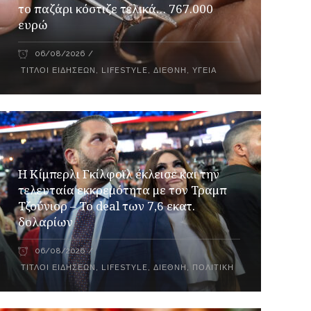
το παζάρι κόστιζε τελικά… 767.000
ευρώ
06/08/2026
ΤΊΤΛΟΙ ΕΙΔΉΣΕΩΝ
,
LIFESTYLE
,
ΔΙΕΘΝΉ
,
ΥΓΕΊΑ
Η Κίμπερλι Γκίλφοϊλ έκλεισε και την
τελευταία εκκρεμότητα με τον Τραμπ
Τζούνιορ – Το deal των 7,6 εκατ.
δολαρίων
06/08/2026
ΤΊΤΛΟΙ ΕΙΔΉΣΕΩΝ
,
LIFESTYLE
,
ΔΙΕΘΝΉ
,
ΠΟΛΙΤΙΚΉ