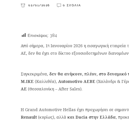
02/01/2026
0 ΣΧΌΛΙΑ
Επισκέψεις:
384
Από σήμερα, 1
Ιανουαρίου 2026 η εισαγωγική εταιρεία
η
AE, δεν θα έχει στο δίκτυο εξουσιοδοτημένων διανομέων
Συγκεκριμένα,
δεν θα ανήκουν, πλέον, στο δυναμικό 
M.IKE
(Καλλιθέα),
Automotivo ΑΕΒΕ
(Χαλάνδρι & Γέρ
AE
(Θεσσαλονίκη – After Sales).
H Grand Automotive Hellas έχει προχωρήσει σε σημαντ
Renault
(κυρίως), αλλά
και Dacia στην Ελλάδα
, προκ