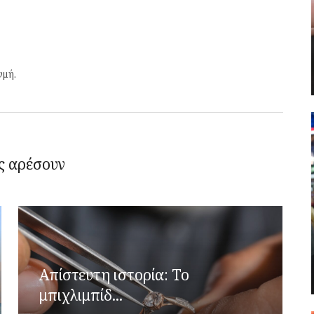
γμή.
ς αρέσουν
Απίστευτη ιστορία: Το
μπιχλιμπίδ...