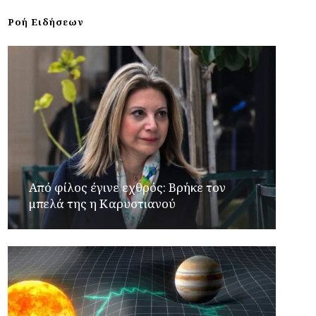
Ροή Ειδήσεων
Από φίλος έγινε εχθρός: Βρήκε τον
μπελά της η Καρυστιανού