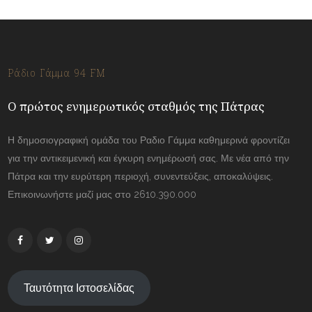
Ράδιο Γάμμα 94 FM
Ο πρώτος ενημερωτικός σταθμός της Πάτρας
Η δημοσιογραφική ομάδα του Ραδιο Γάμμα καθημερινά φροντίζει
για την αντικειμενική και έγκυρη ενημέρωσή σας. Με νέα από την
Πάτρα και την ευρύτερη περιοχή, συνεντεύξεις, αποκαλύψεις.
Επικοινωνήστε μαζί μας στο 2610.390.000
Ταυτότητα Ιστοσελίδας