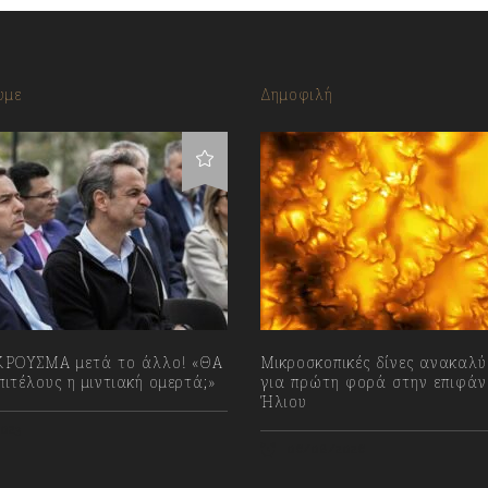
υμε
Δημοφιλή
ΡΟΥΣΜΑ μετά το άλλο! «ΘΑ
Μικροσκοπικές δίνες ανακαλ
ιτέλους η μιντιακή ομερτά;»
για πρώτη φορά στην επιφάν
Ήλιου
023
06/08/2026