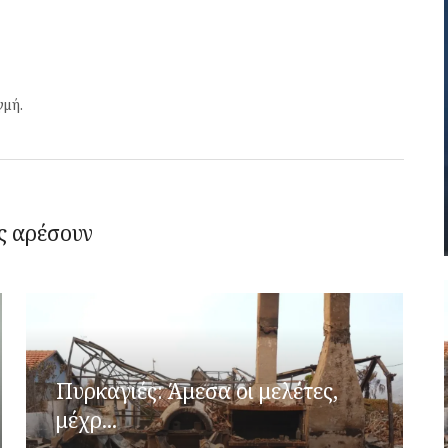
γμή.
ς αρέσουν
Πυρκαγιές: Άμεσα οι μελέτες,
μέχρ...