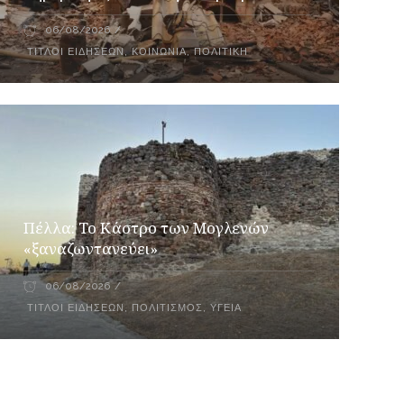
06/08/2026
ΤΊΤΛΟΙ ΕΙΔΉΣΕΩΝ
,
ΚΟΙΝΩΝΙΑ
,
ΠΟΛΙΤΙΚΉ
Πέλλα: Το Κάστρο των Μογλενών
«ξαναζωντανεύει»
06/08/2026
ΤΊΤΛΟΙ ΕΙΔΉΣΕΩΝ
,
ΠΟΛΙΤΙΣΜΌΣ
,
ΥΓΕΊΑ