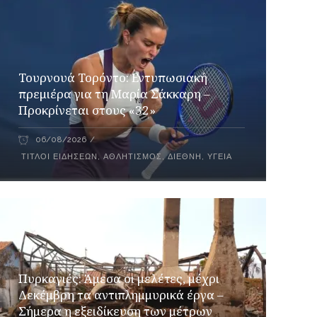
Τουρνουά Τορόντο: Εντυπωσιακή
πρεμιέρα για τη Μαρία Σάκκαρη –
Προκρίνεται στους «32»
06/08/2026
ΤΊΤΛΟΙ ΕΙΔΉΣΕΩΝ
,
ΑΘΛΗΤΙΣΜΌΣ
,
ΔΙΕΘΝΉ
,
ΥΓΕΊΑ
Πυρκαγιές: Άμεσα οι μελέτες, μέχρι
Δεκέμβρη τα αντιπλημμυρικά έργα –
Σήμερα η εξειδίκευση των μέτρων