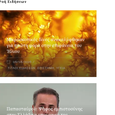
Ροή Ειδήσεων
Μικροσκοπικές δίνες ανακαλύφθηκαν
για πρώτη φορά στην επιφάνεια του
Ήλιου
06/08/2026
ΤΊΤΛΟΙ ΕΙΔΉΣΕΩΝ
,
ΕΠΙΣΤΉΜΗ
,
ΥΓΕΊΑ
Παπασταύρου: Ψήφος εμπιστοσύνης
στην Ελλάδα η υπογραφή της