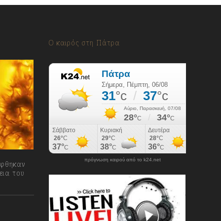
Ο καιρός στη Πάτρα
πρόγνωση καιρού από το k24.net
ύφθηκαν
εια του