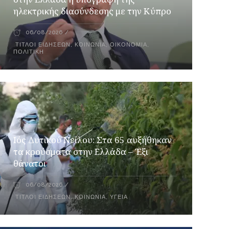
ηλεκτρικής διασύνδεσης με την Κύπρο
06/08/2026
ΤΊΤΛΟΙ ΕΙΔΉΣΕΩΝ
,
ΚΟΙΝΩΝΙΑ
,
ΟΙΚΟΝΟΜΊΑ
,
ΠΟΛΙΤΙΚΉ
Ιός Δυτικού Νείλου: Στα 65 αυξήθηκαν
τα κρούσματα στην Ελλάδα – Έξι
θάνατοι
06/08/2026
ΤΊΤΛΟΙ ΕΙΔΉΣΕΩΝ
,
ΚΟΙΝΩΝΊΑ
,
ΥΓΕΊΑ