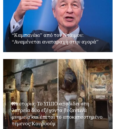
“Καμπανάκι” από τον Ντάιμον:
“Αναμένεται αναταραχή στην αγορά”
Καστοριά: Το ΥΠΠΟ αποδίδει στη
λατρεία δύο εξέχοντα βυζαντινά
μνημεία και έπεται το αποκαταστημένο
τέμενος Κουρσούμ