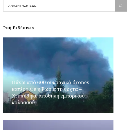
Ροή Ειδήσεων
Πάνω από 600 ουκρανικά drones
κατέρριψε η Ρωσία τη νύχτα –
Χτυπήθηκε αποθήκη εμπορικού
κολοσσού