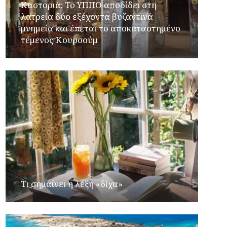
Καστοριά: Το ΥΠΠΟ αποδίδει στη
λατρεία δύο εξέχοντα βυζαντινά
μνημεία και έπεται το αποκαταστημένο
τέμενος Κουρσούμ
Τι σημαίνει η λέξη «δίχα»