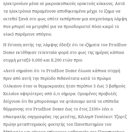
ηλεκτρονίων μέσα σε μικροσκοπικούς ορυκτούς κόκκους. Αυτά
τα ηλεκτρόνια παραμένουν αποθηκευμένα μέχρι το ίζημα να
εκτεθεί ξανά στο φως οπότε εκπέμπουν μια ανιχνεύσιμη λάμψη
που μπορεί να μετρηθεί για να προσδιοριστεί πόσο καιρό το
υλικό παρέμεινε υπόγειο.
Η ένταση αυτής της λάμψης έδειξε ότι τα ιζήματα του Prudhoe
Dome εκτέθηκαν τελευταία φορά στο φως της ημέρας κάποια
στιγμή μεταξύ 6,000 και 8,200 ετών πριν.
«Αυτό σημαίνει ότι το Prudhoe Dome έλιωσε κάποια στιγμή
πριν από αυτή την περίοδο πιθανότατα κατά το πρώιμο
Ολόκαινο όταν οι θερμοκρασίες ήταν περίπου 3 έως 5 βαθμούς
Κελσίου υψηλότερες από ό,τι σήμερα. Ορισμένες προβολές
δείχνουν ότι θα μπορούσαμε να φτάσουμε αυτά τα επίπεδα
θέρμανσης στο Prudhoe Dome έως το έτος 2100» λέει ο
επικεφαλής συγγραφέας της μελέτης, Κέιλεμπ Γουόλκοτ Τζορτζ
πρώην μεταπτυχιακός φοιτητής του Πανεπιστημίου του
Μπάφαλο και σήμερα επίκουρος καθηγητής στο Πανεπιστήμιο