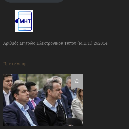
Αριθμός Μητρώο Ηλεκτρονικού Τύπου (Μ.Η.Τ.) 262014
Προτείνουμε