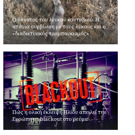
Ο θάνατος του λευκού κουταβιού: Η
σπάνια συμβίωση με τους λύκους και ο
«διαδικτυακός τραμπουκισμός»
Πώς η ολική έκλειψη Ηλίου απειλεί την
Ευρώπη με blackout στο ρεύμα