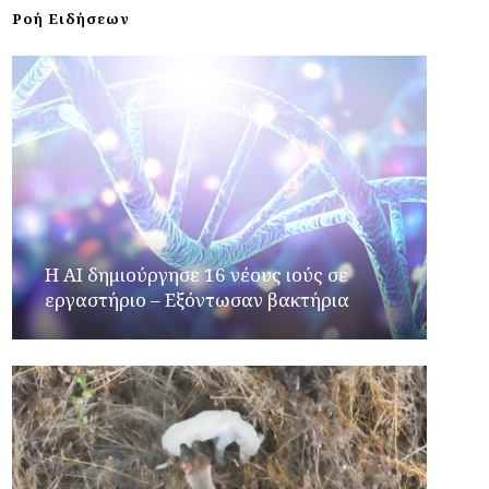
Ροή Ειδήσεων
H AI δημιούργησε 16 νέους ιούς σε
εργαστήριο – Εξόντωσαν βακτήρια