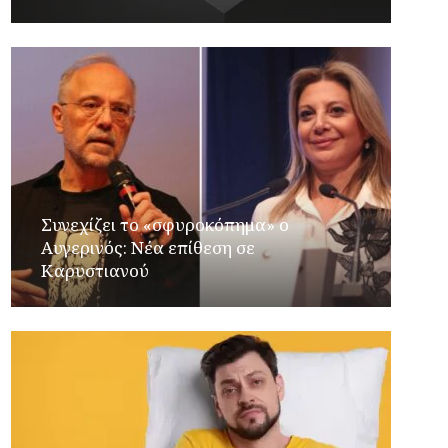
Συνεχίζει το «σφυροκόπημα» ο
Αυγερινός: Νέα επίθεση σε
Καρυστιανού