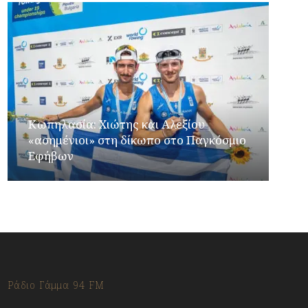
Κωπηλασία: Χιώτης και Αλεξίου
«ασημένιοι» στη δίκωπο στο Παγκόσμιο
Εφήβων
Ράδιο Γάμμα 94 FM