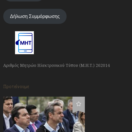
Δήλωση Συμμόρφωσης
Αριθμός Μητρώο Ηλεκτρονικού Τύπου (Μ.Η.Τ.) 262014
Προτείνουμε