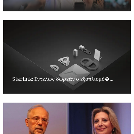
Starlink: Εντελώς δωρεάν ο εξοπλισμό�...