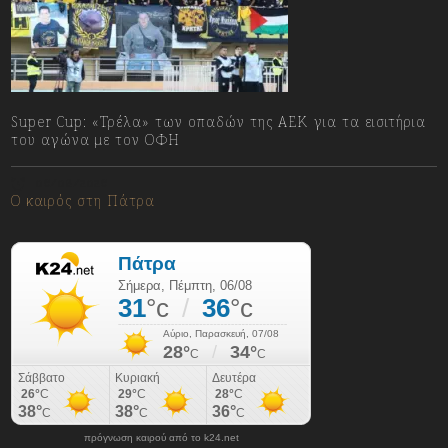
Super Cup: «Τρέλα» των οπαδών της ΑΕΚ για τα εισιτήρια
του αγώνα με τον ΟΦΗ
06/08/2026
Ο καιρός στη Πάτρα
πρόγνωση καιρού από το k24.net