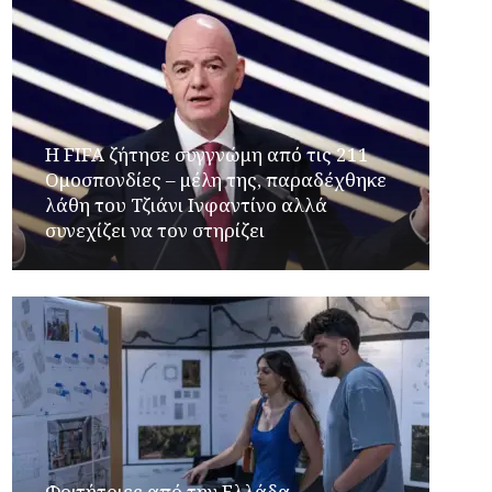
Η FIFA ζήτησε συγγνώμη από τις 211
Ομοσπονδίες – μέλη της, παραδέχθηκε
λάθη του Τζιάνι Ινφαντίνο αλλά
συνεχίζει να τον στηρίζει
Φοιτήτριες από την Ελλάδα