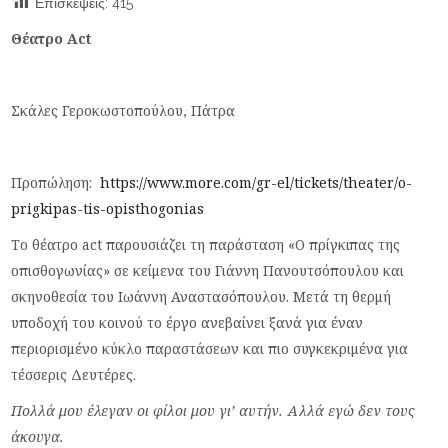
Επισκέψεις:
415
Θέατρο
Act
Σκάλες Γεροκωστοπούλου, Πάτρα
Προπώληση:
https://www.more.com/gr-el/tickets/theater/o-
prigkipas-tis-opisthogonias
Το θέατρο act παρουσιάζει τη παράσταση «Ο πρίγκιπας της
οπισθογωνίας» σε κείμενα του Γιάννη Πανουτσόπουλου και
σκηνοθεσία του Ιωάννη Αναστασόπουλου. Μετά τη θερμή
υποδοχή του κοινού το έργο ανεβαίνει ξανά για έναν
περιορισμένο κύκλο παραστάσεων και πιο συγκεκριμένα για
τέσσερις Δευτέρες.
Πολλά μου έλεγαν οι φίλοι μου γι’ αυτήν. Αλλά εγώ δεν τους
άκουγα.