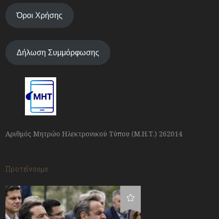
Όροι Χρήσης
Δήλωση Συμμόρφωσης
Αριθμός Μητρώο Ηλεκτρονικού Τύπου (Μ.Η.Τ.) 262014
Προτείνουμε