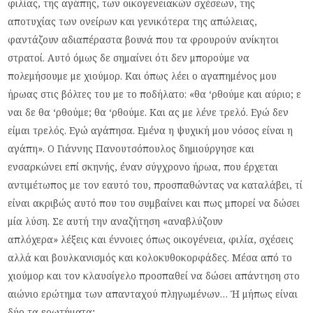
φιλίας, της αγάπης, των οικογενειακών σχέσεων, της
αποτυχίας των ονείρων και γενικότερα της απώλειας,
φαντάζουν αδιαπέραστα βουνά που τα φρουρούν ανίκητοι
στρατοί. Αυτό όμως δε σημαίνει ότι δεν μπορούμε να
πολεμήσουμε με χιούμορ. Και όπως λέει ο αγαπημένος μου
ήρωας στις βόλτες του με το ποδήλατο: «θα ‘ρθούμε και αύριο; ε
ναι δε θα ‘ρθούμε; θα ‘ρθούμε. Και ας με λένε τρελό. Εγώ δεν
είμαι τρελός. Εγώ αγάπησα. Εμένα η ψυχική μου νόσος είναι η
αγάπη». Ο Γιάννης Πανουτσόπουλος δημιούργησε και
ενσαρκώνει επί σκηνής, έναν σύγχρονο ήρωα, που έρχεται
αντιμέτωπος με τον εαυτό του, προσπαθώντας να καταλάβει, τί
είναι ακριβώς αυτό που του συμβαίνει και πως μπορεί να δώσει
μία λύση. Σε αυτή την αναζήτηση «αναβλύζουν
απλόχερα» λέξεις και έννοιες όπως οικογένεια, φιλία, σχέσεις
αλλά και βουλκανισμός και κολοκυθοκορφάδες. Μέσα από το
χιούμορ και τον κλαυσίγελο προσπαθεί να δώσει απάντηση στο
αιώνιο ερώτημα των απανταχού πληγωμένων… Ή μήπως είναι
δύο τα ερωτήματα;