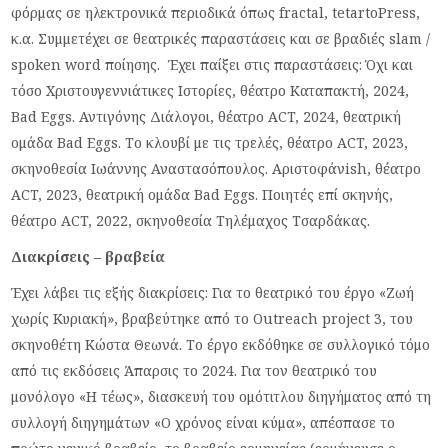
φόρμας σε ηλεκτρονικά περιοδικά όπως fractal, tetartoPress,
κ.α. Συμμετέχει σε θεατρικές παραστάσεις και σε βραδιές slam /
spoken word ποίησης. Έχει παίξει στις παραστάσεις: Όχι και
τόσο Χριστουγεννιάτικες Ιστορίες, θέατρο Καταπακτή, 2024,
Bad Eggs. Αντιγόνης Διάλογοι, θέατρο ACT, 2024, θεατρική
ομάδα Bad Eggs. Το κλουβί με τις τρελές, θέατρο ACT, 2023,
σκηνοθεσία Ιωάννης Αναστασόπουλος. Αριστοφάνish, θέατρο
ACT, 2023, θεατρική ομάδα Bad Eggs. Ποιητές επί σκηνής,
θέατρο ACT, 2022, σκηνοθεσία Τηλέμαχος Τσαρδάκας.
Διακρίσεις – βραβεία
Έχει λάβει τις εξής διακρίσεις: Για το θεατρικό του έργο «Ζωή
χωρίς Κυριακή», βραβεύτηκε από το Outreach project 3, του
σκηνοθέτη Κώστα Θεωνά. Το έργο εκδόθηκε σε συλλογικό τόμο
από τις εκδόσεις Άπαρσις το 2024. Για τον θεατρικό του
μονόλογο «Η τέως», διασκευή του ομότιτλου διηγήματος από τη
συλλογή διηγημάτων «Ο χρόνος είναι κύμα», απέσπασε το