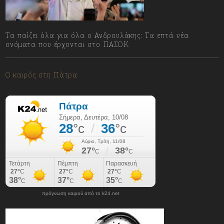
Τα παίζει όλα για όλα ο Ανδρουλάκης: Τα επτά νέα
ονόματα που έρχονται στο ΠΑΣΟΚ
10/08/2026
Ο καιρός στη Πάτρα
πρόγνωση καιρού από το k24.net