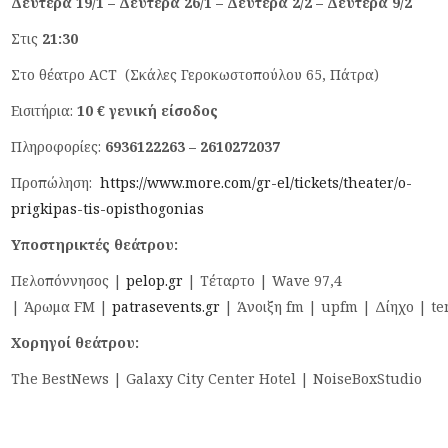
Δευτέρα
19/1
–
Δευτέρα
2
6
/1 –
Δευτέρα
2
/
2
– Δευτέρα
9/2
Στις
21:
30
Στο θέατρο ACT (Σκάλες Γεροκωστοπούλου 65, Πάτρα)
Εισιτήρια:
10 €
γενική είσοδος
Πληροφορίες:
6936122263 – 2610272037
Προπώληση:
https://www.more.com/gr-el/tickets/theater/o-
prigkipas-tis-opisthogonias
Υποστηρικτές
θεάτρου
:
Πελοπόννησος |
pelop.gr
| Τέταρτο | Wave 97,4
| Άρωμα FM |
patrasevents.gr
| Άνοιξη fm | upfm | Δίηχο | 
Χορηγοί θεάτρου:
The BestNews | Galaxy City Center Hotel | NoiseBoxStudio