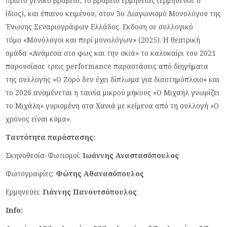
πρώτο γενικό βραβείο, το βραβείο ερμηνείας (ερμήνευσε ο
ίδιος), και έπαινο κειμένου, στον 3ο Διαγωνισμό Μονολόγου της
Ένωσης Σεναριογράφων Ελλάδος. Εκδοση σε συλλογικό
τόμο «Μονόλογοι και περί μονολόγων» (2025). Η θεατρική
ομάδα «Ανάμεσα στο φως και την σκιά» το καλοκαίρι του 2021
παρουσίασε τρεις performance παραστάσεις από διηγήματα
της συλλογής «Ο Ζορό δεν έχει δίπλωμα για διαστημόπλοιο» και
το 2026 αναμένεται η ταινία μικρού μήκους «Ο Μιχαήλ γνωρίζει
το Μιχάλη» γυρισμένη στα Χανιά με κείμενα από τη συλλογή «Ο
χρόνος είναι κύμα».
Ταυτότητα παράστασης:
Σκηνοθεσία-Φωτισμοί:
Ιωάννης Αναστασόπουλος
Φωτογραφίες:
Φώτης Αθανασόπουλος
Ερμηνεύει:
Γιάννης Πανουτσόπουλος
Info
: