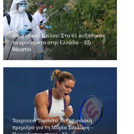
Ιός Δυτικού Νείλου: Στα 65 αυξήθηκαν
τα κρούσματα στην Ελλάδα – Έξι
θάνατοι
Τουρνουά Τορόντο: Εντυπωσιακή
πρεμιέρα για τη Μαρία Σάκκαρη –