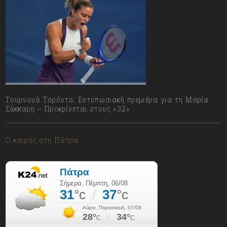
Τουρνουά Τορόντο: Εντυπωσιακή πρεμιέρα για τη Μαρία
Σάκκαρη – Προκρίνεται στους «32»
06/08/2026
Ο καιρός στη Πάτρα