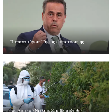
Παπασταύρου: Ψήφος εμπιστοσύνης...
Ιός Δυτικού Νείλου: Στα 65 αυξήθηκ...