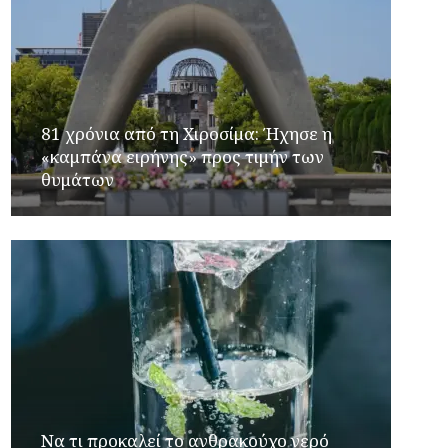
81 χρόνια από τη Χιροσίμα: Ήχησε η
«καμπάνα ειρήνης» προς τιμήν των
θυμάτων
Να τι προκαλεί το ανθρακούχο νερό