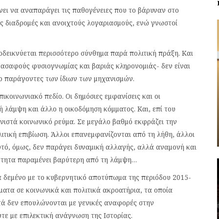
νει να αναπαράγει τις παθογένειες που το βάρυναν στο
 διαδρομές και ανοιχτούς λογαριασμούς, ενώ γνωστοί
οδεικνύεται περισσότερο σύνθημα παρά πολιτική πράξη. Και
 ασαφούς φυσιογνωμίας και βαριάς κληρονομιάς- δεν είναι
ο παράγοντες των ίδιων των μηχανισμών.
ικοινωνιακό πεδίο. Οι δημόσιες εμφανίσεις και οι
ή λάμψη και άλλο η οικοδόμηση κόμματος. Και, επί του
υνιστά κοινωνικό ρεύμα. Σε μεγάλο βαθμό εκφράζει την
ιτική επιβίωση. Άλλοι επανεμφανίζονται από τη λήθη, άλλοι
υτό, όμως, δεν παράγει δυναμική αλλαγής, αλλά αναμονή και
ικότητα παραμένει βαρύτερη από τη λάμψη…
ά δεμένο με το κυβερνητικό αποτύπωμα της περιόδου 2015-
ατα σε κοινωνικά και πολιτικά ακροατήρια, τα οποία
ά δεν επουλώνονται με γενικές αναφορές στην
τε με επιλεκτική ανάγνωση της Ιστορίας.