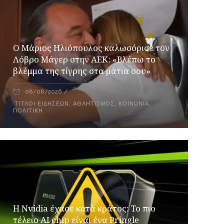
Ο Μάριος Ηλιόπουλος καλωσόρισε τον
Λόβρο Μάγερ στην ΑΕΚ: «Βλέπω το
βλέμμα της τίγρης στα μάτια σου»
08/08/2026
ΤΊΤΛΟΙ ΕΙΔΉΣΕΩΝ
,
ΑΘΛΗΤΙΣΜΌΣ
,
ΚΟΙΝΩΝΊΑ
,
ΠΟΛΙΤΙΚΉ
Η Nvidia έχασε κατά κράτος: Το πιο
τέλειο AI chip είναι ένα Pringle