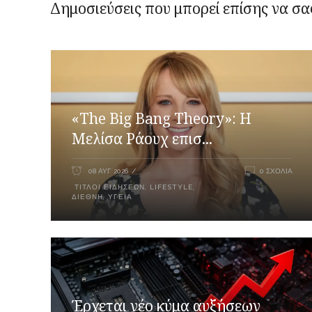
Δημοσιεύσεις που μπορεί επίσης να σα
«The Big Bang Theory»: Η
Μελίσα Ράουχ επισ...
08 ΑΥΓ 2026
0 ΣΧΌΛΙΑ
ΤΊΤΛΟΙ ΕΙΔΉΣΕΩΝ
,
LIFESTYLE
,
ΔΙΕΘΝΉ
,
ΥΓΕΊΑ
Έρχεται νέο κύμα αυξήσεων