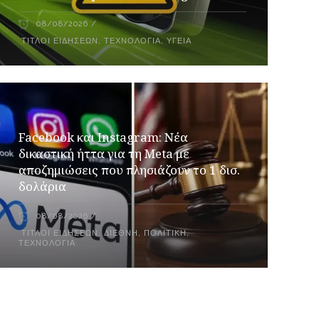
08/08/2026
ΤΊΤΛΟΙ ΕΙΔΉΣΕΩΝ
,
ΤΕΧΝΟΛΟΓΊΑ
,
ΥΓΕΊΑ
Facebook και Instagram: Νέα
δικαστική ήττα για τη Meta με
αποζημιώσεις που πλησιάζουν το 1 δισ.
δολάρια
08/08/2026
ΤΊΤΛΟΙ ΕΙΔΉΣΕΩΝ
,
ΔΙΕΘΝΉ
,
ΠΟΛΙΤΙΚΉ
,
ΤΕΧΝΟΛΟΓΊΑ