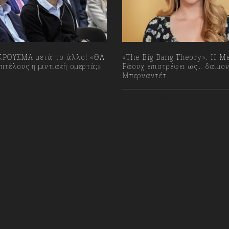
ΡΟΥΣΜΑ μετά το άλλο! «ΘΑ
«The Big Bang Theory»: Η Μ
ιτέλους η μιντιακή ομερτά;»
Ράουχ επιστρέφει ως… δαιμον
Μπερναντέτ
023
08/08/2026