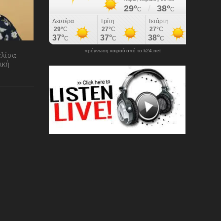
πρόγνωση καιρού από το k24.net
ελίσα
ική