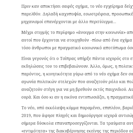
Πριν καν αποκτήσει σαφές σχήμα, το νέο εγχείρημα δείχ
παρελθόν. Δηλαδή καχυποψία, εσωστρέφεια, προσωπικές
μηχανισμοί επανέρχονται με άλλο περιτύλιγμα…
Μέχρι στιγμής το περίφημο «άνοιγμα στην κοινωνία» απ
αυτοί που έρχονται να στοιχηθούν -πίσω από ένα σχήμα
τόσο άνθρωποι με πραγματικό κοινωνικό αποτύπωμα όσ
Είναι γεγονός ότι ο Τσίπρας υπήρξε πάντα ισχυρός στο επ
εκδηλώσεις του το επιβεβαιώνουν. Άλλο, όμως, η πολιτικ
παρόντος, η κινητικότητα γύρω από το νέο σχήμα δεν σ
αγωνία πολιτικών στελεχών που αναζητούν ρόλο και πολ
αναζητούν στέγη για να μη βρεθούν εκτός παιχνιδιού. Α
ουρά. Και όσο κι αν η εικόνα εντυπωσιάζει, η πραγματ
Το νέο, υπό εκκόλαψη κόμμα παραμένει, επιπλέον, βαρι
2019, που άφησε πληγές και δημιούργησε ισχυρά αντισώμ
σήμερα δύσκολα επαναπροσεγγίζονται. Τα τραύματα αυτ
«εντιμότητα» της διακυβέρνησης εκείνης της περιόδου ού