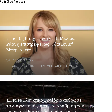
Ροή Ειδήσεων
«The Big Bang Theory»: Η Μελίσα
Ράουχ επιστρέφει ως… δαιμονική
Μπερναντέτ
08/08/2026
ΤΊΤΛΟΙ ΕΙΔΉΣΕΩΝ
,
LIFESTYLE
,
ΔΙΕΘΝΉ
,
ΥΓΕΊΑ
ΣΕΦ: Το Ελεγκτικό Συνέδριο ακύρωσε
το διαγωνισμό για την αναβάθμιση του
γηπέδου – Επαναπροκηρύσσεται το