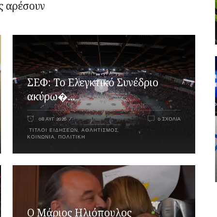
ς αρέσουν
ΣΕΦ: Το Ελεγκτικό Συνέδριο
ακύρω�...
08 ΑΥΓ 2026
0 ΣΧΌΛΙΑ
ΤΊΤΛΟΙ ΕΙΔΉΣΕΩΝ
,
ΑΘΛΗΤΙΣΜΌΣ
,
ΚΟΙΝΩΝΊΑ
,
ΠΟΛΙΤΙΚΉ
Ο Μάριος Ηλιόπουλος