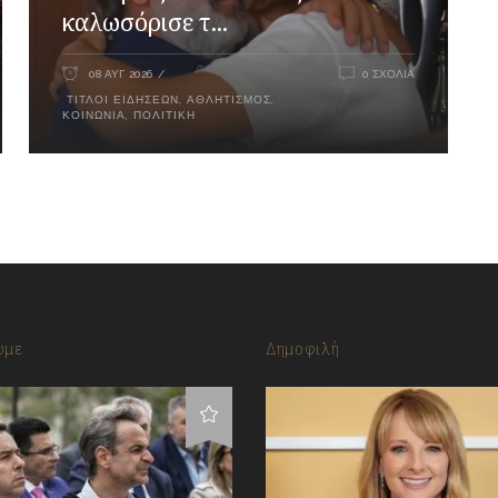
καλωσόρισε τ...
08 ΑΥΓ 2026
0 ΣΧΌΛΙΑ
ΤΊΤΛΟΙ ΕΙΔΉΣΕΩΝ
,
ΑΘΛΗΤΙΣΜΌΣ
,
ΚΟΙΝΩΝΊΑ
,
ΠΟΛΙΤΙΚΉ
υμε
Δημοφιλή