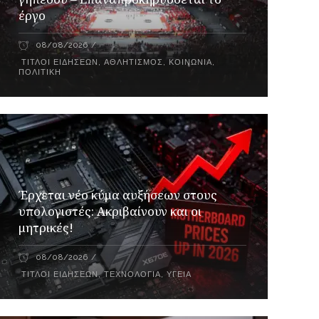
έργο
08/08/2026
ΤΊΤΛΟΙ ΕΙΔΉΣΕΩΝ
,
ΑΘΛΗΤΙΣΜΌΣ
,
ΚΟΙΝΩΝΊΑ
,
ΠΟΛΙΤΙΚΉ
Έρχεται νέο κύμα αυξήσεων στους
υπολογιστές: Ακριβαίνουν και οι
μητρικές!
08/08/2026
ΤΊΤΛΟΙ ΕΙΔΉΣΕΩΝ
,
ΤΕΧΝΟΛΟΓΊΑ
,
ΥΓΕΊΑ