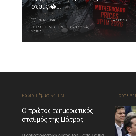
στους �...
08 ΑΥΓ 2026
0 ΣΧΌΛΙΑ
ΤΊΤΛΟΙ ΕΙΔΉΣΕΩΝ
,
ΤΕΧΝΟΛΟΓΊΑ
,
ΥΓΕΊΑ
Ράδιο Γάμμα 94 FM
Προτείνο
Ο πρώτος ενημερωτικός
σταθμός της Πάτρας
Η δημοσιογραφική ομάδα του Ραδιο Γάμμα