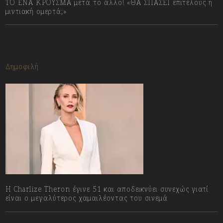
ΤΟ ΕΝΑ ΚΡΟΥΣΜΑ μετά το άλλο! «ΘΑ ΣΠΑΣΕΙ επιτέλους η
μιντιακή ομερτά;»
13/07/2023
Δημοφιλή
Η Charlize Theron έγινε 51 και αποδεικνύει συνεχώς γιατί
είναι ο μεγαλύτερος χαμαιλέοντας του σινεμά
08/08/2026