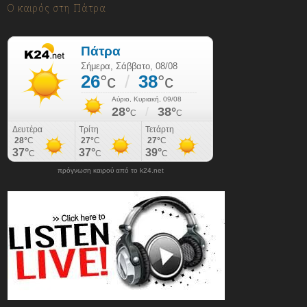
Ο καιρός στη Πάτρα
πρόγνωση καιρού από το k24.net