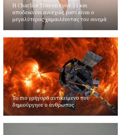
Η Charlize Theron έγινε 51 και
αποδεικνύει συνεχώς γιατί είναι ο
μεγαλύτερος χαμαιλέοντας του σινεμά
Το πιο γρήγορο αντικείμενο που
δημιούργησε ο άνθρωπος