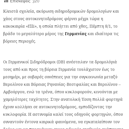
Επισκέψεις:
320
Κλειστά σχολεία, ακύρωση σιδηροδρομικών δρομολογίων και
χάος στους αυτοκινητοδρόμους φέρνει μέχρι τώρα η
κακοκαιρία «Elli», η οποία πλήττει από χθες, Πέμπτη 8/1, το
βράδυ το μεγαλύτερο μέρος της
Γερμανίας
και ιδιαίτερα τις
βόρειες περιοχές.
Οι Γερμανικοί Σιδηρόδρομοι (DB) ανέστειλαν τα δρομολόγιά
τους από και προς τη βόρεια Γερμανία τουλάχιστον έως το
μεσημέρι, με σοβαρές συνέπειες για την συγκοινωνία μεταξύ
Βερολίνου και Βόρειας Ρηνανίας-Βεστφαλίας και Βερολίνου –
Αμβούργου, ενώ τα τρένα, όπου κυκλοφορούν, κινούνται με
χαμηλότερες ταχύτητες. Στην ανατολική Έσση πολλά φορτηγά
έχουν κολλήσει σε αυτοκινητοδρόμους, εμποδίζοντας την
κυκλοφορία. Η αστυνομία καλεί τους οδηγούς φορτηγών, όπου
συναντούν έντονα καιρικά φαινόμενα, να εγκαταλείπουν τον