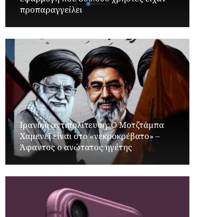
προπαραγγείλει
Ιρανική αντιπολίτευση: Ο Μοτζτάμπα
Χαμενεΐ είναι στο «νεκροκρέβατο» –
Άφαντος ο ανώτατος ηγέτης