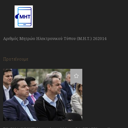
Αριθμός Μητρώο Ηλεκτρονικού Τύπου (Μ.Η.Τ.) 262014
Προτείνουμε