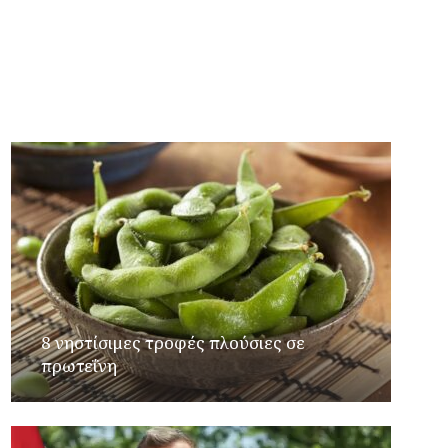
Γιώργος Καρβουνιάρης – Δημήτρης
Παλούμπης στο Ράδιο Γάμμα 94FM
8 νηστίσιμες τροφές πλούσιες σε
πρωτεΐνη