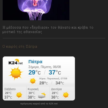
Η μέδουσα που «ξεγέλασε» τον θάνατο και κρύβει το
μυστικό της αθανασίας
06/08/2026
Ο καιρός στη Πάτρα
πρόγνωση καιρού από το k24.net