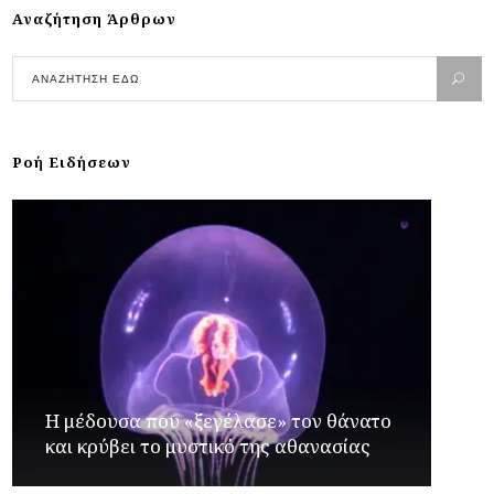
Αναζήτηση Άρθρων
Ροή Ειδήσεων
Η μέδουσα που «ξεγέλασε» τον θάνατο
και κρύβει το μυστικό της αθανασίας