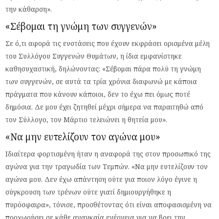
την κάθαρση».
«Σέβομαι τη γνώμη των συγγενών»
Σε ό,τι αφορά τις ενστάσεις που έχουν εκφράσει ορισμένα μέλη
του Συλλόγου Συγγενών Θυμάτων, η ίδια εμφανίστηκε
καθησυχαστική, δηλώνοντας: «Σέβομαι πάρα πολύ τη γνώμη
των συγγενών, σε αυτά τα τρία χρόνια διαφωνώ με κάποια
πράγματα που κάνουν κάποιοι, δεν το έχω πει όμως ποτέ
δημόσια. Δε μου έχει ζητηθεί μέχρι σήμερα να παραιτηθώ από
τον Σύλλογο, τον Μάρτιο τελειώνει η θητεία μου».
«Να μην ευτελίζουν τον αγώνα μου»
Ιδιαίτερα φορτισμένη ήταν η αναφορά της στον προσωπικό της
αγώνα για την τραγωδία των Τεμπών. «Να μην ευτελίζουν τον
αγώνα μου. Δεν έχω απάντηση ούτε για ποιον λόγο έγινε η
σύγκρουση των τρένων ούτε γιατί δημιουργήθηκε η
πυρόσφαιρα», τόνισε, προσθέτοντας ότι είναι αποφασισμένη να
προχωρήσει σε κάθε αναγκαία ενέργεια για να βρει την