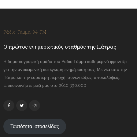
Ράδιο Γάμμα 94 FM
Ο πρώτος ενημερωτικός σταθμός της Πάτρας
Η δημοσιογραφική ομάδα του Ραδιο Γάμμα καθημερινά φροντίζει
για την αντικειμενική και έγκυρη ενημέρωσή σας. Με νέα από την
Πάτρα και την ευρύτερη περιοχή, συνεντεύξεις, αποκαλύψεις.
Επικοινωνήστε μαζί μας στο 2610.390.000
Ταυτότητα Ιστοσελίδας