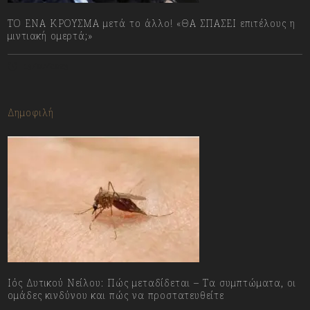
ΤΟ ΕΝΑ ΚΡΟΥΣΜΑ μετά το άλλο! «ΘΑ ΣΠΑΣΕΙ επιτέλους η
μιντιακή ομερτά;»
13/07/2023
Δημοφιλή
Ιός Δυτικού Νείλου: Πώς μεταδίδεται – Τα συμπτώματα, οι
ομάδες κινδύνου και πώς να προστατευθείτε