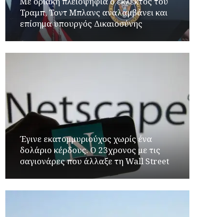
Με οριακή πλειοψηφία ο εκλεκτός του
Τραμπ, Τοντ Μπλανς αναλαμβάνει και
επίσημα υπουργός Δικαιοσύνης
Έγινε εκατομμυριούχος χωρίς ένα
δολάριο κέρδους. Ο 23χρονος με τις
σαγιονάρες που άλλαξε τη Wall Street