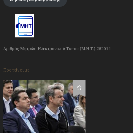
Αριθμός Μητρώο Ηλεκτρονικού Τύπου (Μ.Η.Τ.) 262014
Προτείνουμε