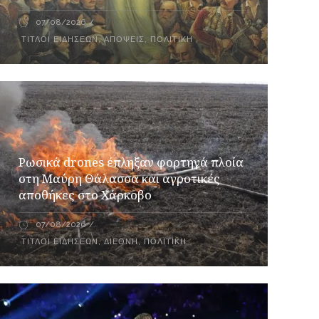
07/08/2026
ΤΊΤΛΟΙ ΕΙΔΉΣΕΩΝ
,
ΑΠΌΨΕΙΣ
,
ΠΟΛΙΤΙΚΉ
Ρωσικά drones έπληξαν φορτηγά πλοία
στη Μαύρη Θάλασσα και αγροτικές
αποθήκες στο Χάρκοβο
07/08/2026
ΤΊΤΛΟΙ ΕΙΔΉΣΕΩΝ
,
ΔΙΕΘΝΉ
,
ΠΟΛΙΤΙΚΉ