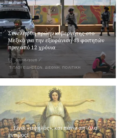
Συνελήφθη πρώην κυβερνήτης στο
Μεξικό για την εξαφάνιση 43 φοιτητών
πριν από 12 χρόνια
07/08/2026
ΤΊΤΛΟΙ ΕΙΔΉΣΕΩΝ
,
ΔΙΕΘΝΉ
,
ΠΟΛΙΤΙΚΉ
… Είναι «αψηλός», και πάνω απ’ όλα
έντιμος!