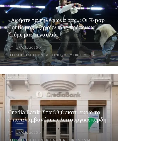
«Αφήστε τα τηλέφωνα σας»: Οι K-pop
Cortis μας εξηγούν πώς πρέπει να
ζούμε μια συναυλία
07/08/2026
ΤΊΤΛΟΙ ΕΙΔΉΣΕΩΝ
,
ΔΙΕΘΝΉ
,
ΜΟΥΣΙΚΉ
,
ΥΓΕΊΑ
Credia Bank: Στα 53,6 εκατ. ευρώ τα
επαναλαμβανόμενα λειτουργικά κέρδη
07/08/2026
ΤΊΤΛΟΙ ΕΙΔΉΣΕΩΝ
,
ΚΟΙΝΩΝΊΑ
,
ΟΙΚΟΝΟΜΊΑ
,