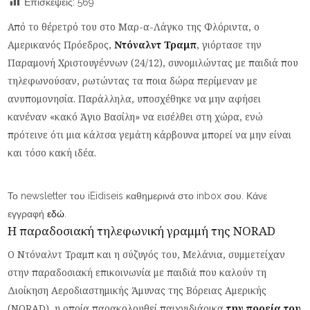
Επισκέψεις:
569
Από το θέρετρό του στο Μαρ-α-Λάγκο της Φλόριντα, ο
Αμερικανός Πρόεδρος,
Ντόναλντ Τραμπ
, γιόρτασε την
Παραμονή Χριστουγέννων (24/12), συνομιλώντας με παιδιά που
τηλεφωνούσαν, ρωτώντας τα ποια δώρα περίμεναν με
ανυπομονησία. Παράλληλα, υποσχέθηκε να μην αφήσει
κανέναν «κακό Άγιο Βασίλη» να εισέλθει στη χώρα, ενώ
πρότεινε ότι μια κάλτσα γεμάτη κάρβουνα μπορεί να μην είναι
και τόσο κακή ιδέα.
Το newsletter του iEidiseis καθημερινά στο inbox σου. Κάνε
εγγραφή
εδώ
.
Η παραδοσιακή τηλεφωνική γραμμή της NORAD
Ο Ντόναλντ Τραμπ και η σύζυγός του, Μελάνια, συμμετείχαν
στην παραδοσιακή επικοινωνία με παιδιά που καλούν τη
Διοίκηση Αεροδιαστημικής Άμυνας της Βόρειας Αμερικής
(NORAD), η οποία παρακολουθεί παιχνιδιάρικα
την πορεία του