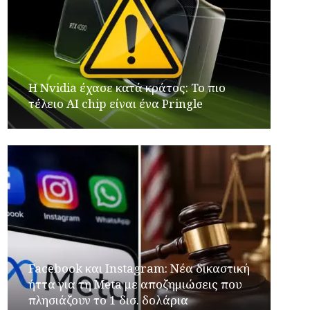
Η Nvidia έχασε κατά κράτος: Το πιο
τέλειο AI chip είναι ένα Pringle
Facebook και Instagram: Νέα δικαστική
ήττα για τη Meta με αποζημιώσεις που
πλησιάζουν το 1 δισ. δολάρια