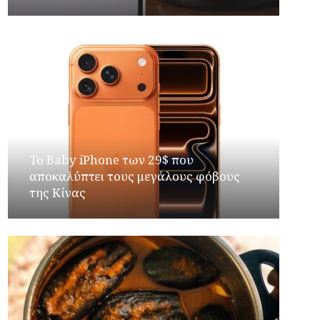
Το Baby iPhone των 29$ που
αποκαλύπτει τους μεγάλους φόβους
της Κίνας