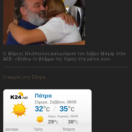
Ο Μάριος Ηλιόπουλος καλωσόρισε τον Λόβρο Μάγερ στην
ΑΕΚ: «Βλέπω το βλέμμα της τίγρης στα μάτια σου»
08/08/2026
Ο καιρός στη Πάτρα