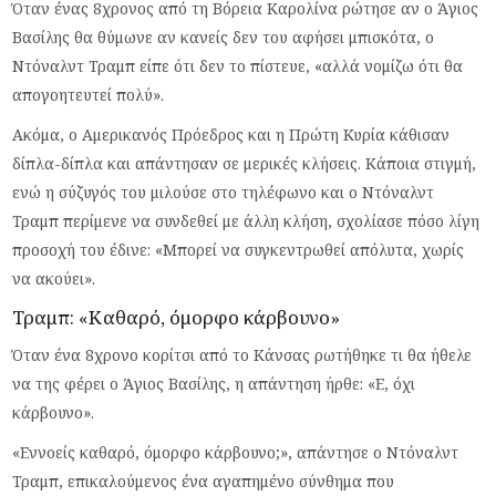
Όταν ένας 8χρονος από τη Βόρεια Καρολίνα ρώτησε αν ο Άγιος
Βασίλης θα θύμωνε αν κανείς δεν του αφήσει μπισκότα, ο
Ντόναλντ Τραμπ είπε ότι δεν το πίστευε, «αλλά νομίζω ότι θα
απογοητευτεί πολύ».
Ακόμα, ο Αμερικανός Πρόεδρος και η Πρώτη Κυρία κάθισαν
δίπλα-δίπλα και απάντησαν σε μερικές κλήσεις. Κάποια στιγμή,
ενώ η σύζυγός του μιλούσε στο τηλέφωνο και ο Ντόναλντ
Τραμπ περίμενε να συνδεθεί με άλλη κλήση, σχολίασε πόσο λίγη
προσοχή του έδινε: «Μπορεί να συγκεντρωθεί απόλυτα, χωρίς
να ακούει».
Τραμπ: «Καθαρό, όμορφο κάρβουνο»
Όταν ένα 8χρονο κορίτσι από το Κάνσας ρωτήθηκε τι θα ήθελε
να της φέρει ο Άγιος Βασίλης, η απάντηση ήρθε: «Ε, όχι
κάρβουνο».
«Εννοείς καθαρό, όμορφο κάρβουνο;», απάντησε ο Ντόναλντ
Τραμπ, επικαλούμενος ένα αγαπημένο σύνθημα που