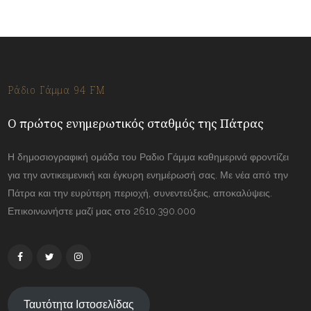
Ράδιο Γάμμα 94 FM
Ο πρώτος ενημερωτικός σταθμός της Πάτρας
Η δημοσιογραφική ομάδα του Ραδιο Γάμμα καθημερινά φροντίζει
για την αντικειμενική και έγκυρη ενημέρωσή σας. Με νέα από την
Πάτρα και την ευρύτερη περιοχή, συνεντεύξεις, αποκαλύψεις.
Επικοινωνήστε μαζί μας στο 2610.390.000
Ταυτότητα Ιστοσελίδας