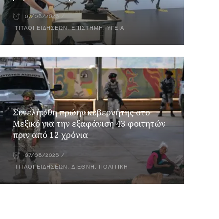
07/08/2026
ΤΊΤΛΟΙ ΕΙΔΉΣΕΩΝ
,
ΕΠΙΣΤΉΜΗ
,
ΥΓΕΊΑ
Συνελήφθη πρώην κυβερνήτης στο
Μεξικό για την εξαφάνιση 43 φοιτητών
πριν από 12 χρόνια
07/08/2026
ΤΊΤΛΟΙ ΕΙΔΉΣΕΩΝ
,
ΔΙΕΘΝΉ
,
ΠΟΛΙΤΙΚΉ