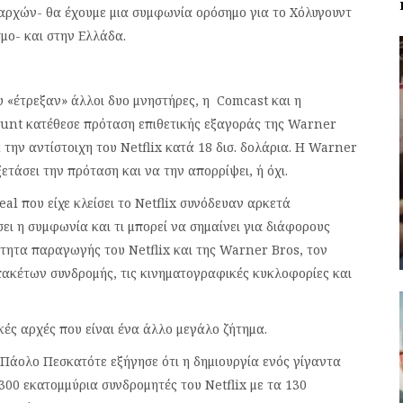
 αρχών- θα έχουμε μια συμφωνία ορόσημο για το Χόλυγουντ
μο- και στην Ελλάδα.
 «έτρεξαν» άλλοι δυο μνηστήρες, η Comcast και η
nt κατέθεσε πρόταση επιθετικής εξαγοράς της Warner
 την αντίστοιχη του Netflix κατά 18 δισ. δολάρια. H Warner
ξετάσει την πρόταση και να την απορρίψει, ή όχι.
l που είχε κλείσει το Netflix συνόδευαν αρκετά
ι η συμφωνία και τι μπορεί να σημαίνει για διάφορους
ότητα παραγωγής του Netflix και της Warner Bros, τον
πακέτων συνδρομής, τις κινηματογραφικές κυκλοφορίες και
κές αρχές που είναι ένα άλλο μεγάλο ζήτημα.
άολο Πεσκατότε εξήγησε ότι η δημιουργία ενός γίγαντα
300 εκατομμύρια συνδρομητές του Netflix με τα 130