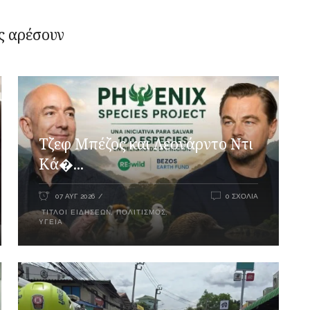
ς αρέσουν
Τζεφ Μπέζος και Λεονάρντο Ντι
Κά�...
07 ΑΥΓ 2026
0 ΣΧΌΛΙΑ
ΤΊΤΛΟΙ ΕΙΔΉΣΕΩΝ
,
ΠΟΛΙΤΙΣΜΌΣ
,
ΥΓΕΊΑ