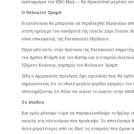
εκατομμύρια του HBO Max — θα προκαλέσει μεγάλες ανη
Ο Ντόναλντ Τραμπ
Η κατάσταση θα μπορούσε να περιπλεχθεί περαιτέρω από
στενή σχέση με τον συνιδρυτή της Oracle Λάρι Έλισον. Κ
είναι επικεφαλής της Paramount Skydance.
Πέρα από αυτό, στην πρόταση της Paramount συμμετέχο
του Άμπου Ντάμπι και του Κατάρ και η εταιρεία ιδιωτικώ
Τζάρεντ Κούσνερ, γαμπρός του Ντόναλντ Τραμπ.
Ήδη ο Αμερικανός πρόεδρος έχει σχολιάσει πως θα εμπ
σημειώνοντας ότι το «πολύ μεγάλο μερίδιο αγοράς» του 
υποστηρίζοντας ότι θέλει να «κάνει το σωστό» στην υπόθ
Το έπαθλο
Και εμείς μένουμε τώρα να παρακολουθούμε το θρίλερ τ
νικητής στη νέα κούρσα που προέκυψε. Το αποτέλεσμα θα
πολύ μεγαλύτερες από τις ίδιες τις εταιρείες που έχουν