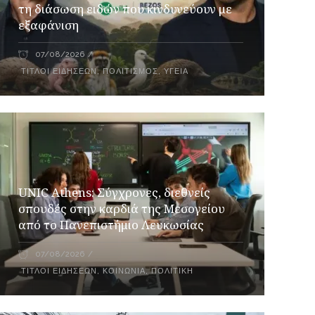
τη διάσωση ειδών που κινδυνεύουν με
εξαφάνιση
07/08/2026
ΤΊΤΛΟΙ ΕΙΔΉΣΕΩΝ
,
ΠΟΛΙΤΙΣΜΌΣ
,
ΥΓΕΊΑ
UNIC Athens: Σύγχρονες, διεθνείς
σπουδές στην καρδιά της Μεσογείου
από το Πανεπιστήμιο Λευκωσίας
07/08/2026
ΤΊΤΛΟΙ ΕΙΔΉΣΕΩΝ
,
ΚΟΙΝΩΝΊΑ
,
ΠΟΛΙΤΙΚΉ