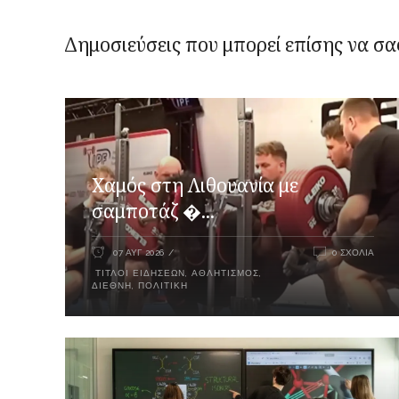
Δημοσιεύσεις που μπορεί επίσης να σα
Χαμός στη Λιθουανία με
σαμποτάζ �...
07 ΑΥΓ 2026
0 ΣΧΌΛΙΑ
ΤΊΤΛΟΙ ΕΙΔΉΣΕΩΝ
,
ΑΘΛΗΤΙΣΜΌΣ
,
ΔΙΕΘΝΉ
,
ΠΟΛΙΤΙΚΉ