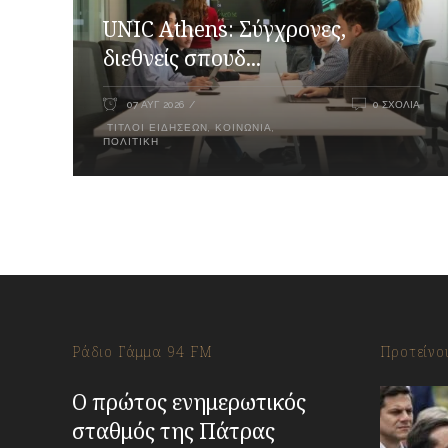
UNIC Athens: Σύγχρονες,
διεθνείς σπουδ...
07 ΑΥΓ 2026
0 ΣΧΌΛΙΑ
ΤΊΤΛΟΙ ΕΙΔΉΣΕΩΝ
,
ΚΟΙΝΩΝΊΑ
,
ΠΟΛΙΤΙΚΉ
Ράδιο Γάμμα 94 FM
Προτείνο
Ο πρώτος ενημερωτικός
σταθμός της Πάτρας