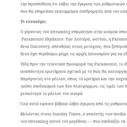
την προϋπόθεση ότι λάβει την έγκριση των ρυθμιστικών
που θα επηρεάσει εκατομμύρια συνδρομητές ανά τον κόσ
Τι εννοούμε;
Ο γίγαντας του streaming επικράτησε στην κούρσα όπου
Paramount Skydance. Την Δευτέρα, ωστόσο, η Paramou
Bros Discovery, απευθείας στους μετόχους, που ξεπερνά
Bros έχει περιθώριο μέχρι τις αρχές Ιανουαρίου για να ε
Ήδη πριν την τελευταία προσφορά της Paramount, το dea
αναπάντητα ερωτήματα σχετικά με το πώς θα λειτουργήσε
παράγοντες στο μέλλον, όπως τα κριτήρια και την συχν
τρόπο συνδυασμού των δύο πλατφόρμων, τις τιμές των 
γενικότερα το μέλλον του σινεμά.
Όλα αυτά εφόσον βέβαια λάβει έγκριση από τις ρυθμιστι
Μιλώντας στους Sunday Times, ο αναλυτής των media Π
του streaming αυτού του μεγέθους — που συνδυάζει τα 