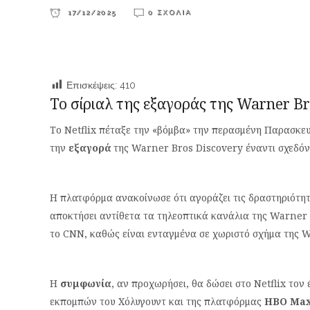
17/12/2025
0 ΣΧΌΛΙΑ
Επισκέψεις:
410
Το σίριαλ της εξαγοράς της Warner Br
Το Netflix πέταξε την «βόμβα» την περασμένη Παρασκευή
την
εξαγορά
της Warner Bros Discovery έναντι σχεδό
Η πλατφόρμα ανακοίνωσε ότι αγοράζει τις δραστηριότητ
αποκτήσει αντίθετα τα τηλεοπτικά κανάλια της Warner 
το CNN, καθώς είναι ενταγμένα σε χωριστό σχήμα της 
Η
συμφωνία
, αν προχωρήσει, θα δώσει στο Netflix τον
εκπομπών του Χόλυγουντ και της πλατφόρμας
HBO Ma