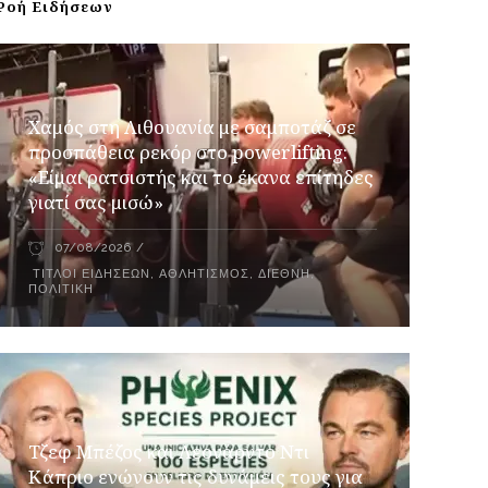
Ροή Ειδήσεων
Χαμός στη Λιθουανία με σαμποτάζ σε
προσπάθεια ρεκόρ στο powerlifting:
«Είμαι ρατσιστής και το έκανα επίτηδες
γιατί σας μισώ»
07/08/2026
ΤΊΤΛΟΙ ΕΙΔΉΣΕΩΝ
,
ΑΘΛΗΤΙΣΜΌΣ
,
ΔΙΕΘΝΉ
,
ΠΟΛΙΤΙΚΉ
Τζεφ Μπέζος και Λεονάρντο Ντι
Κάπριο ενώνουν τις δυνάμεις τους για