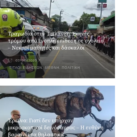
Τραγωδία στην Ταϊλάνδη: Σκηνές
τρόμου από ένοπλη επίθεση σε σχολείο
– Νεκροί μαθητές και δάσκαλοι
07/08/2026
ΤΊΤΛΟΙ ΕΙΔΉΣΕΩΝ
,
ΔΙΕΘΝΉ
,
ΠΟΛΙΤΙΚΉ
Έρευνα: Γιατί δεν υπήρχαν
μικροσκοπικοί δεινόσαυροι; – Η ευθύνη
βαραίνει τα θηλαστικά