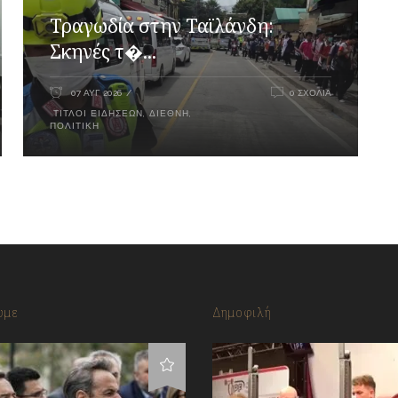
Τραγωδία στην Ταϊλάνδη:
Σκηνές τ�...
07 ΑΥΓ 2026
0 ΣΧΌΛΙΑ
ΤΊΤΛΟΙ ΕΙΔΉΣΕΩΝ
,
ΔΙΕΘΝΉ
,
ΠΟΛΙΤΙΚΉ
υμε
Δημοφιλή