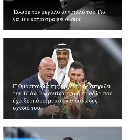
Έσωσε τον μεγάλο αντίπαλό του. Για
να μην καταστραφεί ο ίδιος
Η Ομοσπονδία της Αργεντινής στηρίζει
τον Τζιάνι Ινφαντίνο, παρά το σάλο που
έχει ξεσπάσει με το σκανδαλώδες
σχέδιό του