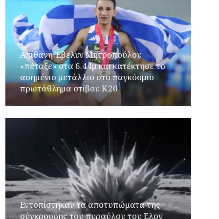
Απίθανη Έβελυν Μητροπούλου
«πέταξε» στα 6.44μ και κατέκτησε το
ασημένιο μετάλλιο στο παγκόσμιο
πρωτάθλημα στίβου Κ20
Εντοπίστηκαν τα αποτυπώματα της
σύγκρουσης του πυραύλου του Ελον