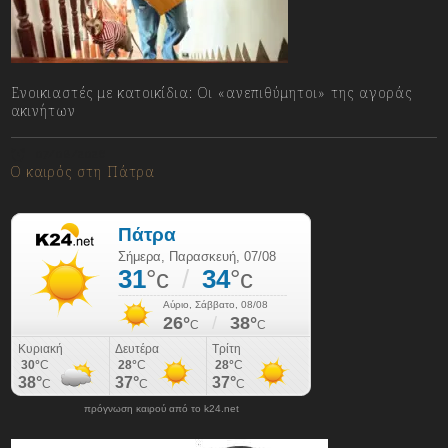
Ενοικιαστές με κατοικίδια: Οι «ανεπιθύμητοι» της αγοράς
ακινήτων
07/08/2026
Ο καιρός στη Πάτρα
πρόγνωση καιρού από το k24.net