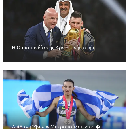
Η Ομοσπονδία της Αργεντινής στηρ...
Απίθανη Έβελυν Μητροπούλου «πέτ�...