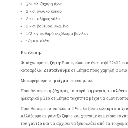
3/4 φλ. ζάχαρη άχνη
2 κ.σ. άγλυκο κακάο
2 κ.σ. πλήρες γάλα
2 κ.σ. βούτυρο, λιωμένο
1/2 κ.γ. καθαρό εκχύλισμα βανίλιας
1/4 κ.γ. αλάτι
Εκτέλεση:
Φτιάχνουμε τη
ζύμη
: Βουτυρώνουμε ένα ταψί 22×32 εκ
κατσαρόλα.
Ζεσταίνουμε
σε μέτρια προς χαμηλή φωτιά
Μεταφέρουμε το
μείγμα
σε ένα μπολ.
Προσθέτουμε τη
ζάχαρη
, το
αυγό
, τη
μαγιά
, το
αλάτι
κ
ηλεκτρικό μίξερ σε μέτρια ταχύτητα μέχρι να ομογενοποι
Προσθέτουμε τα υπόλοιπα 2 ½ φλιτζάνια
αλεύρι
και χτυ
Αλλάζουμε σε γάντζο ζύμης και χτυπάμε σε μέτρια ταχύ
τον
γάντζο
και να αρχίσει να ξεκολλάει από τα τοιχώματ