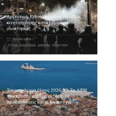
Αργεντινή: Επεισόδια μετά το τέλος
κινητοποίησης κατά νομοσχεδίου
ιδιοκτησίας
07/08/2026
ΤΊΤΛΟΙ ΕΙΔΉΣΕΩΝ
,
ΔΙΕΘΝΉ
,
ΠΟΛΙΤΙΚΉ
Τουρισμός για όλους 2026-27: Τα ΑΦΜ
που κάνουν σήμερα αίτηση- Οι
προϋποθέσεις και οι δικαιούχοι
07/08/2026