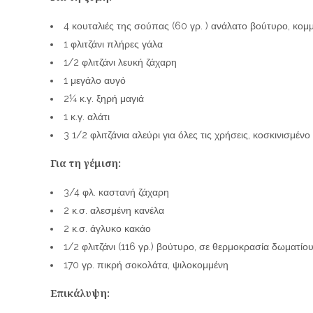
4 κουταλιές της σούπας (60 γρ. ) ανάλατο βούτυρο, κομμ
1 φλιτζάνι πλήρες γάλα
1/2 φλιτζάνι λευκή ζάχαρη
1 μεγάλο αυγό
2¼ κ.γ. ξηρή μαγιά
1 κ.γ. αλάτι
3 1/2 φλιτζάνια αλεύρι για όλες τις χρήσεις, κοσκινισμέν
Για τη γέμιση:
3/4 φλ. καστανή ζάχαρη
2 κ.σ. αλεσμένη κανέλα
2 κ.σ. άγλυκο κακάο
1/2 φλιτζάνι (116 γρ.) βούτυρο, σε θερμοκρασία δωματίο
170 γρ. πικρή σοκολάτα, ψιλοκομμένη
Επικάλυψη: