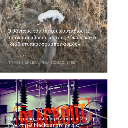
Ο θάνατος του λευκού κουταβιού: Η
σπάνια συμβίωση με τους λύκους και ο
«διαδικτυακός τραμπουκισμός»
07/08/2026
ΤΊΤΛΟΙ ΕΙΔΉΣΕΩΝ
,
ΠΟΛΙΤΙΣΜΌΣ
,
ΥΓΕΊΑ
Πώς η ολική έκλειψη Ηλίου απειλεί την
Ευρώπη με blackout στο ρεύμα