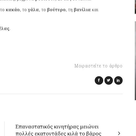
 το
κακάο
, το
γάλα
, το
βούτυρο
, τη
βανίλια
και
έλας
.
Μοιραστείτε το άρθρο
Επαναστατικός κινητήρας μειώνει
πολλές εκατοντάδες κιλά το βάρος