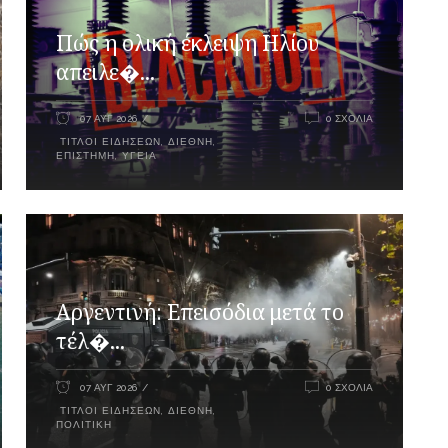
Πώς η ολική έκλειψη Ηλίου
απειλε�...
07 ΑΥΓ 2026
0 ΣΧΌΛΙΑ
ΤΊΤΛΟΙ ΕΙΔΉΣΕΩΝ
,
ΔΙΕΘΝΉ
,
ΕΠΙΣΤΉΜΗ
,
ΥΓΕΊΑ
Αργεντινή: Επεισόδια μετά το
τέλ�...
07 ΑΥΓ 2026
0 ΣΧΌΛΙΑ
ΤΊΤΛΟΙ ΕΙΔΉΣΕΩΝ
,
ΔΙΕΘΝΉ
,
ΠΟΛΙΤΙΚΉ