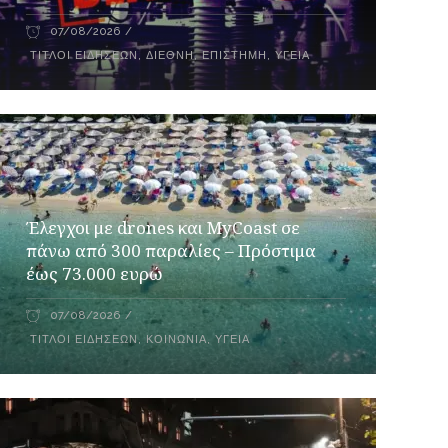
07/08/2026
ΤΊΤΛΟΙ ΕΙΔΉΣΕΩΝ
,
ΔΙΕΘΝΉ
,
ΕΠΙΣΤΉΜΗ
,
ΥΓΕΊΑ
Έλεγχοι με drones και MyCoast σε
πάνω από 300 παραλίες – Πρόστιμα
έως 73.000 ευρώ
07/08/2026
ΤΊΤΛΟΙ ΕΙΔΉΣΕΩΝ
,
ΚΟΙΝΩΝΊΑ
,
ΥΓΕΊΑ