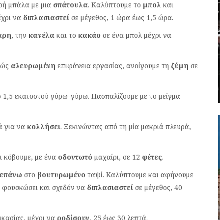
ρή μπάλα με μια
σπάτουλα
. Καλύπτουμε το
μπολ
και
έχρι να
διπλασιαστεί
σε μέγεθος, 1 ώρα έως 1,5 ώρα.
αρη
, την
κανέλα
και το
κακάο
σε ένα μπολ μέχρι να
ρώς
αλευρωμένη
επιφάνεια εργασίας, ανοίγουμε τη
ζύμη
σε
 1,5 εκατοστού γύρω-γύρω. Πασπαλίζουμε με το μείγμα
ά για να
κολλήσει
. Ξεκινώντας από τη μία μακριά πλευρά,
ι κόβουμε, με ένα
οδοντωτό
μαχαίρι, σε 12
φέτες
.
επάνω
στο
βουτυρωμένο
ταψί. Καλύπτουμε και αφήνουμε
α φουσκώσει και σχεδόν να
διπλασιαστεί
σε μέγεθος, 40
δικασίας, μέχρι να
ροδίσουν
, 25 έως 30 λεπτά.