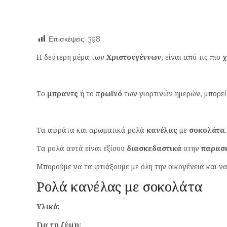
Επισκέψεις:
398
Η δεύτερη μέρα των
Χριστουγέννων
, είναι από τις πιο
χ
Το
μπραντς
ή το
πρωϊνό
των γιορτινών ημερών, μπορεί
Τα αφράτα και αρωματικά ρολά
κανέλας
με
σοκολάτα
.
Τα ρολά αυτά είναι εξίσου
διασκεδαστικά
στην
παρασ
Μπορούμε να τα φτιάξουμε με όλη την οικογένεια και ν
Ρολά κανέλας με σοκολάτα
Υλικά:
Για τη ζύμη: