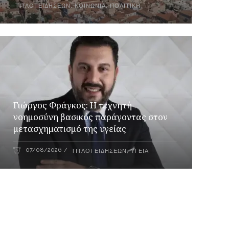
ΤΊΤΛΟΙ ΕΙΔΉΣΕΩΝ
,
ΚΟΙΝΩΝΊΑ
,
ΠΟΛΙΤΙΚΉ
Γιώργος Φράγκος: Η τεχνητή
νοημοσύνη βασικός παράγοντας στον
μετασχηματισμό της υγείας
07/08/2026
ΤΊΤΛΟΙ ΕΙΔΉΣΕΩΝ
,
ΥΓΕΊΑ