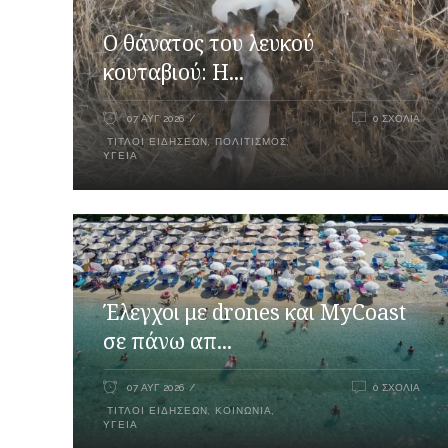
Ο θάνατος του λευκού
κουταβιού: Η...
07 ΑΥΓ 2026
0 ΣΧΌΛΙΑ
ΤΊΤΛΟΙ ΕΙΔΉΣΕΩΝ
,
ΠΟΛΙΤΙΣΜΌΣ
,
ΥΓΕΊΑ
Έλεγχοι με drones και MyCoast
σε πάνω απ...
07 ΑΥΓ 2026
0 ΣΧΌΛΙΑ
ΤΊΤΛΟΙ ΕΙΔΉΣΕΩΝ
,
ΚΟΙΝΩΝΊΑ
,
ΥΓΕΊΑ