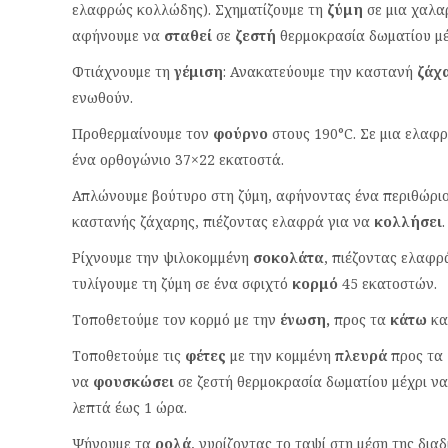
ελαφρώς κολλώδης). Σχηματίζουμε τη
ζύμη
σε μια χαλα
αφήνουμε να
σταθεί
σε
ζεστή
θερμοκρασία δωματίου μ
Φτιάχνουμε τη
γέμιση
: Ανακατεύουμε την καστανή
ζάχ
ενωθούν.
Προθερμαίνουμε τον
φούρνο
στους 190°C. Σε μια ελαφ
ένα ορθογώνιο 37×22 εκατοστά.
Απλώνουμε βούτυρο στη ζύμη, αφήνοντας ένα περιθώριο
καστανής ζάχαρης, πιέζοντας ελαφρά για να
κολλήσει
.
Ρίχνουμε την ψιλοκομμένη
σοκολάτα
, πιέζοντας ελαφρ
τυλίγουμε τη ζύμη σε ένα σφιχτό
κορμό
45 εκατοστών.
Τοποθετούμε τον κορμό με την
ένωση,
προς τα
κάτω
κα
Τοποθετούμε τις
φέτες
με την κομμένη
πλευρά
προς τα
να
φουσκώσει
σε ζεστή θερμοκρασία δωματίου μέχρι ν
λεπτά έως 1 ώρα.
Ψήνουμε τα
ρολά
, γυρίζοντας το ταψί στη μέση της δια