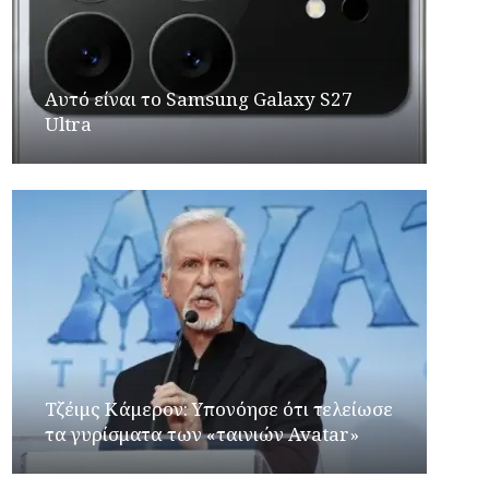
Αυτό είναι το Samsung Galaxy S27
Ultra
Τζέιμς Κάμερον: Υπονόησε ότι τελείωσε
τα γυρίσματα των «ταινιών Avatar»