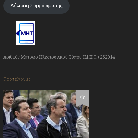
Δήλωση Συμμόρφωσης
Αριθμός Μητρώο Ηλεκτρονικού Τύπου (Μ.Η.Τ.) 262014
Προτείνουμε