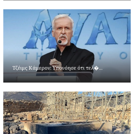
Τζέιμς Κάμερον: Υπονόησε ότι τελ�...