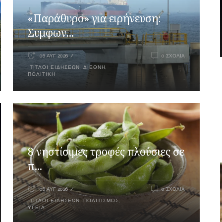
«Παράθυρο» για ειρήνευση:
Συμφων...
06 ΑΥΓ 2026
0 ΣΧΌΛΙΑ
ΤΊΤΛΟΙ ΕΙΔΉΣΕΩΝ
,
ΔΙΕΘΝΉ
,
ΠΟΛΙΤΙΚΉ
8 νηστίσιμες τροφές πλούσιες σε
π...
06 ΑΥΓ 2026
0 ΣΧΌΛΙΑ
ΤΊΤΛΟΙ ΕΙΔΉΣΕΩΝ
,
ΠΟΛΙΤΙΣΜΌΣ
,
ΥΓΕΊΑ