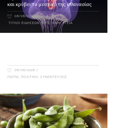
και κρύβει το μυστικό της αθανασίας
06/08/2026
ΤΊΤΛΟΙ ΕΙΔΉΣΕΩΝ
,
ΕΠΙΣΤΉΜΗ
,
ΥΓΕΊΑ
Γιώργος Καρβουνιάρης – Δημήτρης
Παλούμπης στο Ράδιο Γάμμα 94FM
06/08/2026
ΠΆΤΡΑ
,
ΠΟΛΙΤΙΚΉ
,
ΣΥΝΕΝΤΕΎΞΕΙΣ