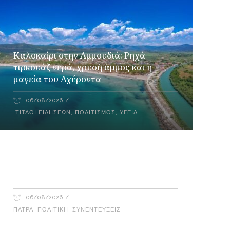
Καλοκαίρι στην Αμμουδιά: Ρηχά
τιρκουάζ νερά, χρυσή άμμος και η
μαγεία του Αχέροντα
06/08/2026
ΤΊΤΛΟΙ ΕΙΔΉΣΕΩΝ
,
ΠΟΛΙΤΙΣΜΌΣ
,
ΥΓΕΊΑ
Έφη Τσιμάρα – Γιώργος Λακόπουλος
στο Ράδιο Γάμμα 94FM
06/08/2026
ΠΆΤΡΑ
,
ΠΟΛΙΤΙΚΉ
,
ΣΥΝΕΝΤΕΎΞΕΙΣ