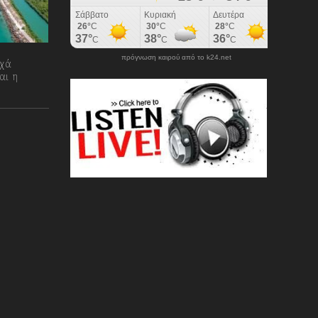
πρόγνωση καιρού από το k24.net
ηχά
αι η