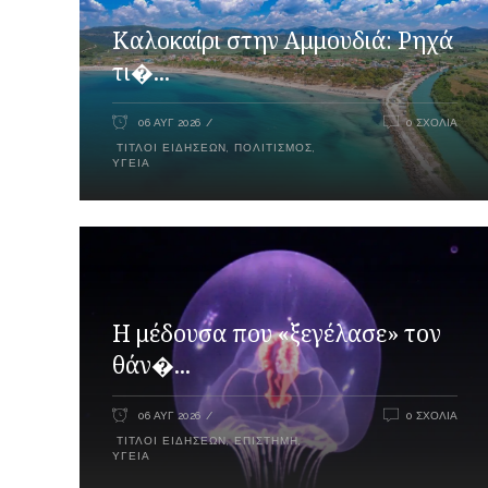
Καλοκαίρι στην Αμμουδιά: Ρηχά
τι�...
06 ΑΥΓ 2026
0 ΣΧΌΛΙΑ
ΤΊΤΛΟΙ ΕΙΔΉΣΕΩΝ
,
ΠΟΛΙΤΙΣΜΌΣ
,
ΥΓΕΊΑ
Η μέδουσα που «ξεγέλασε» τον
θάν�...
06 ΑΥΓ 2026
0 ΣΧΌΛΙΑ
ΤΊΤΛΟΙ ΕΙΔΉΣΕΩΝ
,
ΕΠΙΣΤΉΜΗ
,
ΥΓΕΊΑ