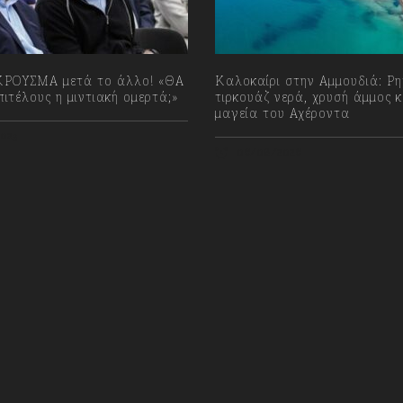
ΡΟΥΣΜΑ μετά το άλλο! «ΘΑ
Καλοκαίρι στην Αμμουδιά: Ρ
ιτέλους η μιντιακή ομερτά;»
τιρκουάζ νερά, χρυσή άμμος κ
μαγεία του Αχέροντα
023
06/08/2026