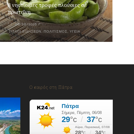
8 νηστίσιμες τροφές πλούσιες σε
πρωτεΐνη
06/08/2026
ΤΊΤΛΟΙ ΕΙΔΉΣΕΩΝ
,
ΠΟΛΙΤΙΣΜΌΣ
,
ΥΓΕΊΑ
Ο καιρός στη Πάτρα