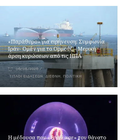
«Παράθυρο» για ειρήνευση: Συμφωνία
Ιράν- Ομάν για το Ορμούζ – Μερική
άρση κυρώσεων από τις ΗΠΑ
06/08/2026
ΤΊΤΛΟΙ ΕΙΔΉΣΕΩΝ
,
ΔΙΕΘΝΉ
,
ΠΟΛΙΤΙΚΉ
Η μέδουσα που «ξεγέλασε» τον θάνατο