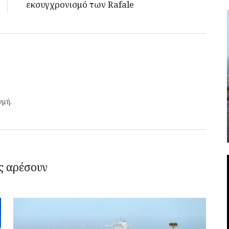
εκσυγχρονισμό των Rafale
γμή.
ς αρέσουν