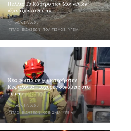
Πέλλα: Το Κάστρο των Μογλενών
«ξαναζωντανεύει»
06/08/2026
ΤΊΤΛΟΙ ΕΙΔΉΣΕΩΝ
,
ΠΟΛΙΤΙΣΜΌΣ
,
ΥΓΕΊΑ
Νέα φωτιά σε χωματερή στην
Κεφαλονιά – Ισχυρές δυνάμεις στο
σημείο
06/08/2026
ΤΊΤΛΟΙ ΕΙΔΉΣΕΩΝ
,
ΚΟΙΝΩΝΙΑ
,
ΥΓΕΊΑ