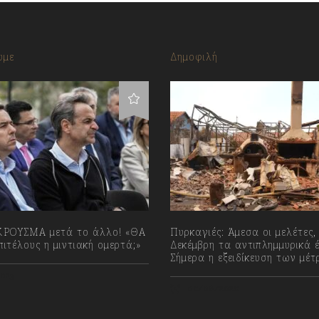
υμε
Δημοφιλή
ΡΟΥΣΜΑ μετά το άλλο! «ΘΑ
Πυρκαγιές: Άμεσα οι μελέτες, 
ιτέλους η μιντιακή ομερτά;»
Δεκέμβρη τα αντιπλημμυρικά 
Σήμερα η εξειδίκευση των μέ
023
06/08/2026