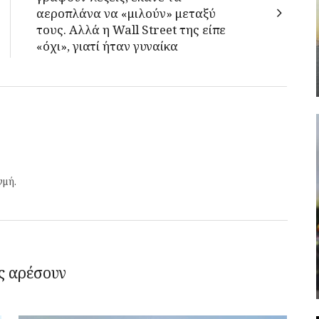
αεροπλάνα να «μιλούν» μεταξύ
τους. Αλλά η Wall Street της είπε
«όχι», γιατί ήταν γυναίκα
γμή.
ς αρέσουν