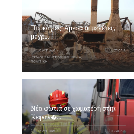
Πυρκαγιές: Άμεσα οι μελέτες,
μέχρ...
06 ΑΥΓ 2026
0 ΣΧΌΛΙΑ
ΤΊΤΛΟΙ ΕΙΔΉΣΕΩΝ
,
ΚΟΙΝΩΝΙΑ
,
ΠΟΛΙΤΙΚΉ
Νέα φωτιά σε χωματερή στην
Κεφαλ�...
06 ΑΥΓ 2026
0 ΣΧΌΛΙΑ