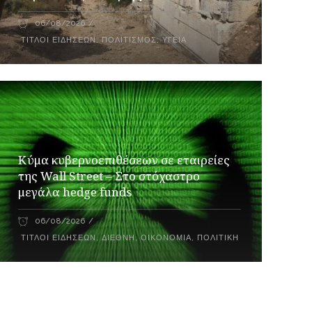
06/08/2026
ΤΊΤΛΟΙ ΕΙΔΉΣΕΩΝ
,
ΠΟΛΙΤΙΣΜΌΣ
,
ΥΓΕΊΑ
Κύμα κυβερνοεπιθέσεων σε εταιρείες
της Wall Street – Στο στόχαστρο
μεγάλα hedge funds
06/08/2026
ΤΊΤΛΟΙ ΕΙΔΉΣΕΩΝ
,
ΔΙΕΘΝΉ
,
ΟΙΚΟΝΟΜΊΑ
,
ΠΟΛΙΤΙΚΉ