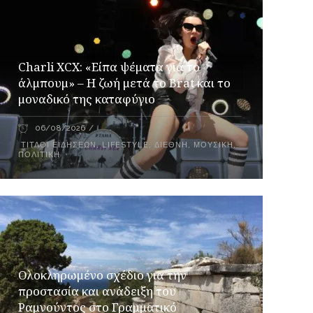
Charli XCX: «Είπα ψέματα για το
άλμπουμ» – Η ζωή μετά το Brat και το
μοναδικό της καταφύγιο
06/08/2026
ΤΊΤΛΟΙ ΕΙΔΉΣΕΩΝ
,
LIFESTYLE
,
ΔΙΕΘΝΉ
,
ΜΟΥΣΙΚΉ
,
ΠΟΛΙΤΙΚΉ
Ολοκληρωμένο σχέδιο για την
προστασία και ανάδειξη του
Ραμνούντος στο Γραμματικό