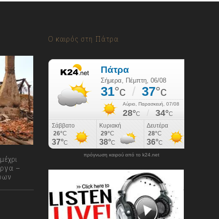
Ο καιρός στη Πάτρα
πρόγνωση καιρού από το k24.net
μέχρι
έργα –
τρων