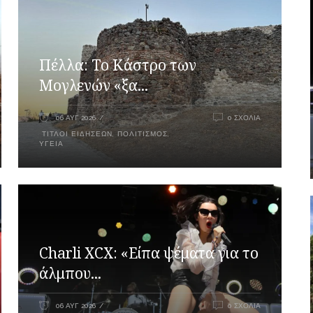
Πέλλα: Το Κάστρο των
Μογλενών «ξα...
06 ΑΥΓ 2026
0 ΣΧΌΛΙΑ
ΤΊΤΛΟΙ ΕΙΔΉΣΕΩΝ
,
ΠΟΛΙΤΙΣΜΌΣ
,
ΥΓΕΊΑ
Charli XCX: «Είπα ψέματα για το
άλμπου...
06 ΑΥΓ 2026
0 ΣΧΌΛΙΑ