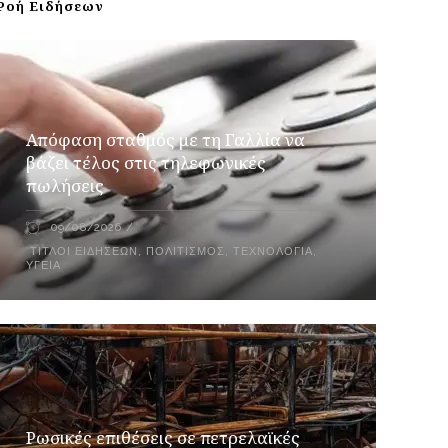
Ροή Ειδήσεων
Απόφαση σταθμός με τη Γαλλία να
βάζει τέλος στις τηλεφωνικές
πωλήσεις
09/08/2026
ΤΊΤΛΟΙ ΕΙΔΉΣΕΩΝ
,
ΠΟΛΙΤΙΣΜΌΣ
,
ΤΕΧΝΟΛΟΓΊΑ
,
ΥΓΕΊΑ
Ρωσικές επιθέσεις σε πετρελαϊκές