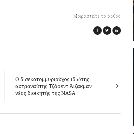
Μοιραστείτε το άρθρο
Ο δισεκατομμυριούχος ιδιώτης
αστροναύτης Τζάρεντ Άιζακμαν
νέος διοικητής της NASA