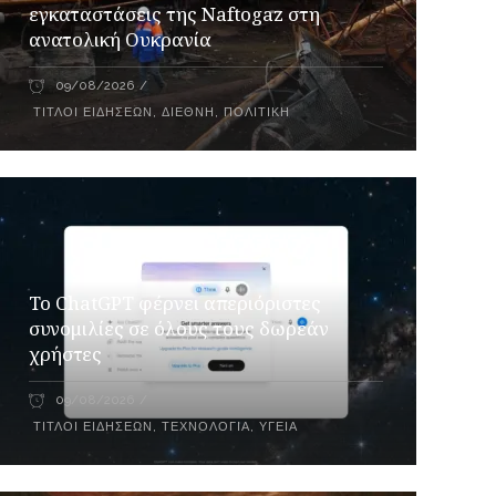
εγκαταστάσεις της Naftogaz στη
ανατολική Ουκρανία
09/08/2026
ΤΊΤΛΟΙ ΕΙΔΉΣΕΩΝ
,
ΔΙΕΘΝΉ
,
ΠΟΛΙΤΙΚΉ
Το ChatGPT φέρνει απεριόριστες
συνομιλίες σε όλους τους δωρεάν
χρήστες
09/08/2026
ΤΊΤΛΟΙ ΕΙΔΉΣΕΩΝ
,
ΤΕΧΝΟΛΟΓΊΑ
,
ΥΓΕΊΑ