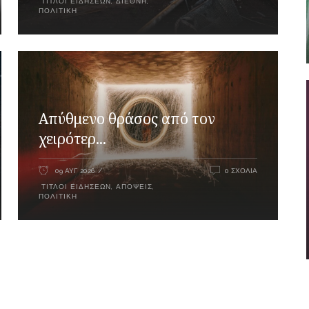
ΤΊΤΛΟΙ ΕΙΔΉΣΕΩΝ
,
ΔΙΕΘΝΉ
,
ΠΟΛΙΤΙΚΉ
Απύθμενο θράσος από τον
χειρότερ...
09 ΑΥΓ 2026
0 ΣΧΌΛΙΑ
ΤΊΤΛΟΙ ΕΙΔΉΣΕΩΝ
,
ΑΠΌΨΕΙΣ
,
ΠΟΛΙΤΙΚΉ