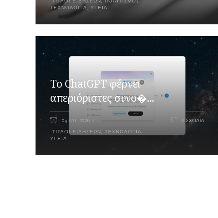
ΤΊΤΛΟΙ ΕΙΔΉΣΕΩΝ
,
ΠΟΛΙΤΙΣΜΌΣ
,
ΤΕΧΝΟΛΟΓΊΑ
,
ΥΓΕΊΑ
Το ChatGPT φέρνει
απεριόριστες συνο�...
09 ΑΥΓ 2026
0 ΣΧΌΛΙΑ
ΤΊΤΛΟΙ ΕΙΔΉΣΕΩΝ
,
ΤΕΧΝΟΛΟΓΊΑ
,
ΥΓΕΊΑ