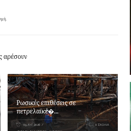
γμή.
ς αρέσουν
Ρωσικές επιθέσεις σε
πετρελαϊκέ�...
09 ΑΥΓ 2026
0 ΣΧΌΛΙΑ