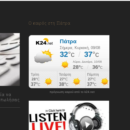
Ο καιρός στη Πάτρα
πρόγνωση καιρού από το k24.net
ία να
 πωλήσεις