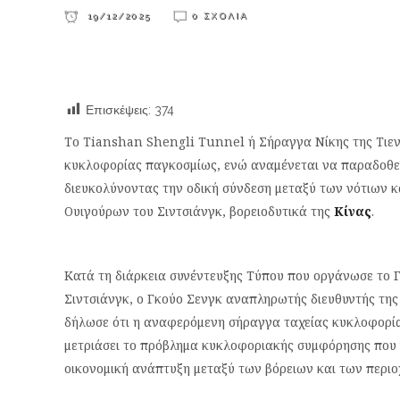
19/12/2025
0 ΣΧΌΛΙΑ
Επισκέψεις:
374
Το Tianshan Shengli Tunnel ή Σήραγγα Νίκης της Τιεν
κυκλοφορίας παγκοσμίως, ενώ αναμένεται να παραδοθεί
διευκολύνοντας την οδική σύνδεση μεταξύ των νότιων 
Ουιγούρων του Σιντσιάνγκ, βορειοδυτικά της
Κίνας
.
Κατά τη διάρκεια συνέντευξης Τύπου που οργάνωσε το 
Σιντσιάνγκ, ο Γκούο Σενγκ αναπληρωτής διευθυντής τη
δήλωσε ότι η αναφερόμενη σήραγγα ταχείας κυκλοφορίας
μετριάσει το πρόβλημα κυκλοφοριακής συμφόρησης που γ
οικονομική ανάπτυξη μεταξύ των βόρειων και των περι