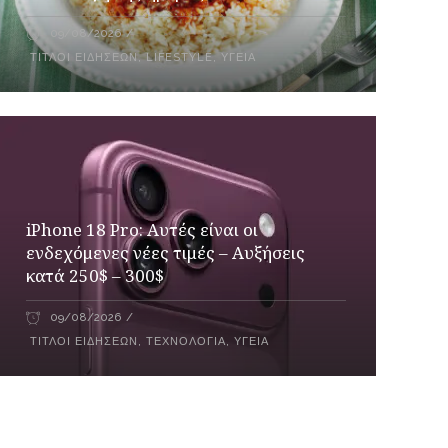
09/08/2026
ΤΊΤΛΟΙ ΕΙΔΉΣΕΩΝ
,
LIFESTYLE
,
ΥΓΕΊΑ
iPhone 18 Pro: Αυτές είναι οι
ενδεχόμενες νέες τιμές – Αυξήσεις
κατά 250$ – 300$
09/08/2026
ΤΊΤΛΟΙ ΕΙΔΉΣΕΩΝ
,
ΤΕΧΝΟΛΟΓΊΑ
,
ΥΓΕΊΑ