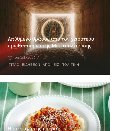
Απύθμενο θράσος από τον χειρότερο
πρωθυπουργό της Μεταπολίτευσης
09/08/2026
ΤΊΤΛΟΙ ΕΙΔΉΣΕΩΝ
,
ΑΠΌΨΕΙΣ
,
ΠΟΛΙΤΙΚΉ
Η συνταγή της ημέρας