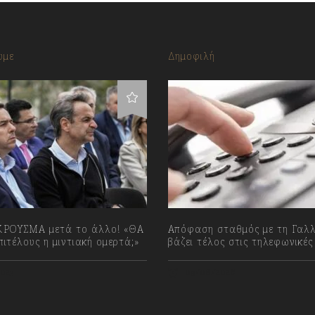
υμε
Δημοφιλή
ΡΟΥΣΜΑ μετά το άλλο! «ΘΑ
Απόφαση σταθμός με τη Γαλλ
ιτέλους η μιντιακή ομερτά;»
βάζει τέλος στις τηλεφωνικές
023
09/08/2026