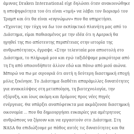
άμυνας Draken International είχε δηλώσει όταν ανακοινώθηκε
η υποψηφιότητα του ότι είναι «τιμή» να λάβει τον διορισμό του
Τραμπ και ότι θα είναι «ευγνώμων» που θα υπηρετήσει.
«Έχοντας την τύχη να δω τον εκπληκτικό πλανήτη μας από το
Διάστημα, είμαι παθιασμένος με την ιδέα ότι η Αμερική θα
ηγηθεί της πιο απίστευτης περιπέτειας στην ιστορία της
ανθρωπότητας», έγραψε. «Στην τελευταία μου αποστολή στο
Διάστημα, το πλήρωμά μου και εγώ ταξιδέψαμε μακρύτερα από
τη Γη από οποιονδήποτε άλλον εδώ και πάνω από μισό αιώνα.
Μπορώ να πω με σιγουριά ότι αυτή η δεύτερη διαστημική εποχή
μόλις ξεκίνησε. Το Διάστημα διαθέτει απαράμιλλες δυνατότητες
για ανακαλύψεις στη μεταποίηση, τη βιοτεχνολογία, την
εξόρυξη, και ίσως ακόμη και δρόμους προς νέες πηγές
ενέργειας. Θα υπάρξει αναπόφευκτα μια ακμάζουσα διαστημική
οικονομία … που θα δημιουργήσει ευκαιρίες για αμέτρητους
ανθρώπους να ζήσουν και να εργαστούν στο Διάστημα. Στη
NASA θα επιδιώξουμε με πάθος αυτές τις δυνατότητες και θα