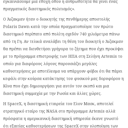
εγκαινιάσουμε μια εποχή όπου η ανθρωπότητα θα γίνει ένας
πραγματικός διαστημικός πολιτισμός».
Ο Άιζακμαν ήταν ο διοικητής της πενθήμερης αποστολής
Polaris Dawn κατά την οποία πραγματοποίησε τον πρώτο
διαστημικό περίπατο από πολίτη σχεδόν 740 χιλιόμετρα πάνω
από τη Γη. Αν τελικά αναλάβει τη θέση του διοικητή ο Άιζακμαν
θα πρέπει να διευθετήσει γρήγορα το ζήτημα που έχει προκύψει
με το πρόγραμμα επιστροφής των ΗΠΑ στη Σελήνη Artemis το
οποίο για διαφόρους λόγους παρουσιάζει μεγάλες
καθυστερήσεις με αποτέλεσμα να υπάρχουν φόβοι ότι θα πάρει
κεφάλι στην κούρσα κατάκτησης του φυσικού μας δορυφόρου η
Κίνα που έχει δημιουργήσει για αυτόν τον σκοπό και μια
διαστημική συμμαχία με την Ρωσία και άλλες χώρες.
Η SpaceX, η διαστημική εταιρεία του Ελον Μασκ, αποτελεί
στρατηγικό εταίρο της NASA στο πρόγραμμα Artemis αλλά
πρόσφατα η αμερικανική διαστημική υπηρεσία έκανε γνωστό
ότι εξαιτίας καθυστερήσεων της SpaceX στην υλοποίηση των