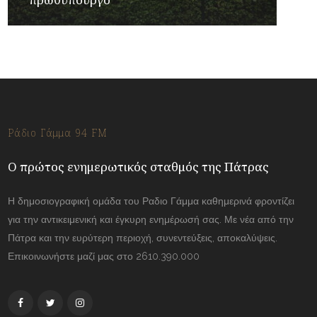
Ράδιο Γάμμα 94 FM
Ο πρώτος ενημερωτικός σταθμός της Πάτρας
Η δημοσιογραφική ομάδα του Ραδιο Γάμμα καθημερινά φροντίζει
για την αντικειμενική και έγκυρη ενημέρωσή σας. Με νέα από την
Πάτρα και την ευρύτερη περιοχή, συνεντεύξεις, αποκαλύψεις.
Επικοινωνήστε μαζί μας στο 2610.390.000