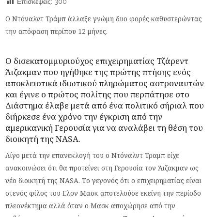
Επισκέψεις:
300
Ο Ντόναλντ Τράμπ άλλαξε γνώμη δυο φορές καθυστερώντας
την απόφαση περίπου 12 μήνες.
Ο δισεκατομμυριούχος επιχειρηματίας Τζάρεντ
Άιζακμαν που ηγήθηκε της πρώτης πτήσης ενός
αποκλειστικά ιδιωτικού πληρώματος αστροναυτών
και έγινε ο πρώτος πολίτης που περπάτησε στο
Διάστημα έλαβε μετά από ένα πολιτικό σήριαλ που
διήρκεσε ένα χρόνο την έγκριση από την
αμερικανική Γερουσία για να αναλάβει τη θέση του
διοικητή της
NASA
.
Λίγο μετά την επανεκλογή του ο Ντόναλντ Τραμπ είχε
ανακοινώσει ότι θα προτείνει στη Γερουσία τον Άιζακμαν ως
νέο διοικητή της NASA. Το γεγονός ότι ο επιχειρηματίας είναι
στενός φίλος του Ελον Μασκ αποτελούσε εκείνη την περίοδο
πλεονέκτημα αλλά όταν ο Μασκ αποχώρησε από την