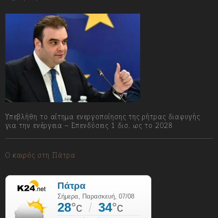
Υπεβλήθη το αίτημα ενεργοποίησης της ρήτρας διαφυγής
για την ενέργεια – Επενδύσεις 1 δισ. ως το 2028
07/08/2026
Ο καιρός στη Πάτρα