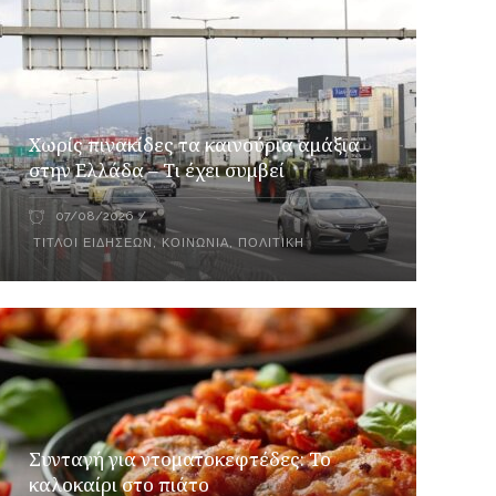
Χωρίς πινακίδες τα καινούρια αμάξια
στην Ελλάδα – Τι έχει συμβεί
07/08/2026
ΤΊΤΛΟΙ ΕΙΔΉΣΕΩΝ
,
ΚΟΙΝΩΝΊΑ
,
ΠΟΛΙΤΙΚΉ
Συνταγή για ντοματοκεφτέδες: Το
καλοκαίρι στο πιάτο