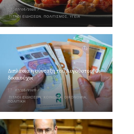
07/08/2026
ΤΊΤΛΟΙ ΕΙΔΉΣΕΩΝ
,
ΠΟΛΙΤΙΣΜΌΣ
,
ΥΓΕΊΑ
Διπλάσια η σύνταξη του Αυγούστου: Οι
δικαιούχοι
07/08/2026
ΤΊΤΛΟΙ ΕΙΔΉΣΕΩΝ
,
ΚΟΙΝΩΝΊΑ
,
ΟΙΚΟΝΟΜΊΑ
,
ΠΟΛΙΤΙΚΉ