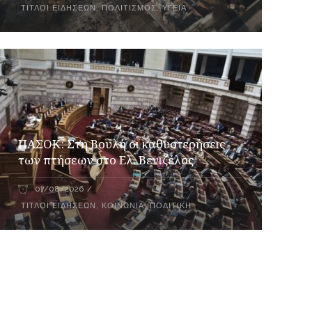
ΤΊΤΛΟΙ ΕΙΔΉΣΕΩΝ
,
ΠΟΛΙΤΙΣΜΌΣ
,
ΥΓΕΊΑ
ΠΑΣΟΚ: Στη Βουλή οι καθυστερήσεις
των πτήσεων στο Ελ. Βενιζέλος
07/08/2026
ΤΊΤΛΟΙ ΕΙΔΉΣΕΩΝ
,
ΚΟΙΝΩΝΊΑ
,
ΠΟΛΙΤΙΚΉ