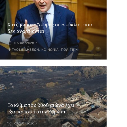
Xατζηδάκης: Άκυρες οι εγκύκλιοι που
δεν αναρτώνται
07/08/2026
ΤΊΤΛΟΙ ΕΙΔΉΣΕΩΝ
,
ΚΟΙΝΩΝΊΑ
,
ΠΟΛΙΤΙΚΉ
Το κλίμα του 20ού αιώνα έχει
εξαφανιστεί στην Ευρώπη
07/08/2026