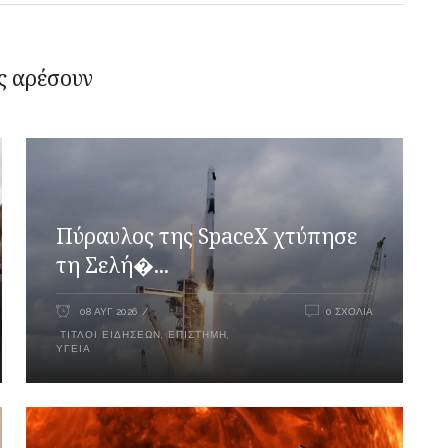
ς αρέσουν
Πύραυλος της SpaceX χτύπησε
τη Σελή�...
08 ΑΥΓ 2026
0 ΣΧΌΛΙΑ
ΤΊΤΛΟΙ ΕΙΔΉΣΕΩΝ
,
ΕΠΙΣΤΉΜΗ
,
ΥΓΕΊΑ