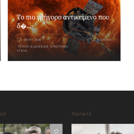
Το πιο γρήγορο αντικείμενο που
δ�...
08 ΑΥΓ 2026
0 ΣΧΌΛΙΑ
ΤΊΤΛΟΙ ΕΙΔΉΣΕΩΝ
,
ΕΠΙΣΤΉΜΗ
,
ΥΓΕΊΑ
υμε
Δημοφιλή