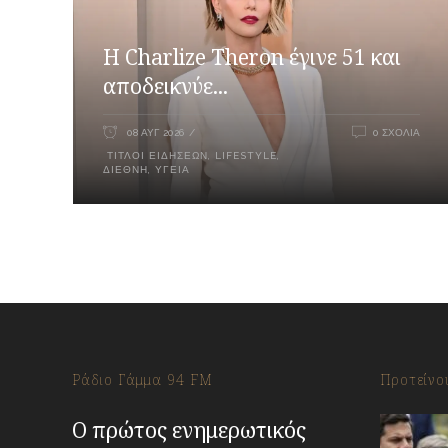
Η Charlize Theron έγινε 51 και
αποδεικνύε...
08 ΑΥΓ 2026
0 ΣΧΌΛΙΑ
ΤΊΤΛΟΙ ΕΙΔΉΣΕΩΝ
,
LIFESTYLE
,
ΔΙΕΘΝΉ
,
ΥΓΕΊΑ
Ράδιο Γάμμα 94 FM
Προτείνο
Ο πρώτος ενημερωτικός