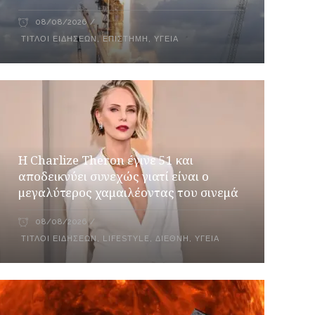
08/08/2026
ΤΊΤΛΟΙ ΕΙΔΉΣΕΩΝ
,
ΕΠΙΣΤΉΜΗ
,
ΥΓΕΊΑ
Η Charlize Theron έγινε 51 και
αποδεικνύει συνεχώς γιατί είναι ο
μεγαλύτερος χαμαιλέοντας του σινεμά
08/08/2026
ΤΊΤΛΟΙ ΕΙΔΉΣΕΩΝ
,
LIFESTYLE
,
ΔΙΕΘΝΉ
,
ΥΓΕΊΑ