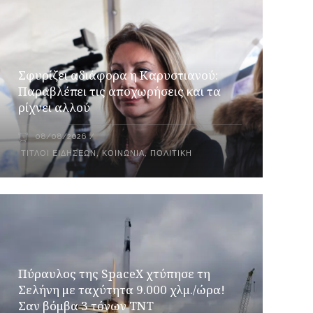
Σφυρίζει αδιάφορα η Καρυστιανού:
Παραβλέπει τις αποχωρήσεις και τα
ρίχνει αλλού
08/08/2026
ΤΊΤΛΟΙ ΕΙΔΉΣΕΩΝ
,
ΚΟΙΝΩΝΊΑ
,
ΠΟΛΙΤΙΚΉ
Πύραυλος της SpaceX χτύπησε τη
Σελήνη με ταχύτητα 9.000 χλμ./ώρα!
Σαν βόμβα 3 τόνων TNT