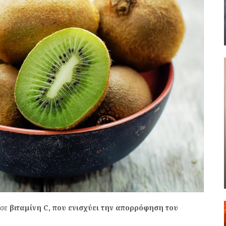
 σε
βιταμίνη C, που ενισχύει την απορρόφηση του