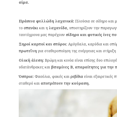
αίμα.
Πράσινα φυλλώδη λαχανικά:
Πλούσια σε σίδηρο και 
το
σπανάκι
και η
λαχανίδα,
υποστηρίζουν την παραγωγή
ταυτόχρονα μας παρέχουν
σίδηρο και φυτικές ίνες πο
Ξηροί καρποί και σπόροι:
Αμύγδαλα, καρύδια και σπό
πρωτεΐνη
για σταθεροποίηση της ενέργειας και στήριξη
Ολική άλεση:
Βρώμη και κινόα είναι επίσης δυο επιλογ
υδατάνθρακες και
βιταμίνες B, απαραίτητες για την
Όσπρια:
Φασόλια, φακές και
ρεβίθια
είναι εξαιρετικές 
σταθερό και
αποτρέπουν την κούραση.