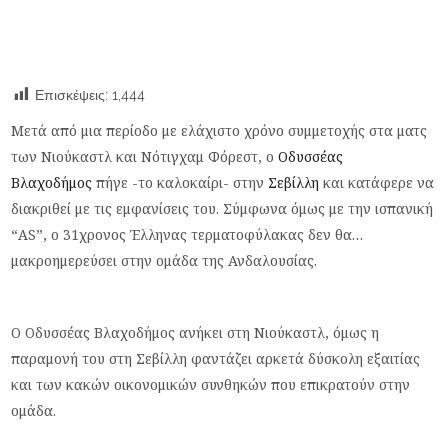
Επισκέψεις:
1,444
Μετά από μια περίοδο με ελάχιστο χρόνο συμμετοχής στα ματς
των Νιούκαστλ και Νότιγχαμ Φόρεστ, ο
Οδυσσέας
Βλαχοδήμος
πήγε -το καλοκαίρι- στην
Σεβίλλη
και κατάφερε να
διακριθεί με τις εμφανίσεις του. Σύμφωνα όμως με την ισπανική
“AS”, ο 31χρονος Έλληνας τερματοφύλακας δεν θα…
μακροημερεύσει στην ομάδα της Ανδαλουσίας.
Ο Οδυσσέας Βλαχοδήμος ανήκει στη Νιούκαστλ, όμως η
παραμονή του στη Σεβίλλη φαντάζει αρκετά δύσκολη εξαιτίας
και των κακών οικονομικών συνθηκών που επικρατούν στην
ομάδα.