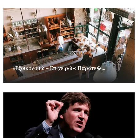
«Εξοικονομώ – Επιχειρώ»: Παρατε�...