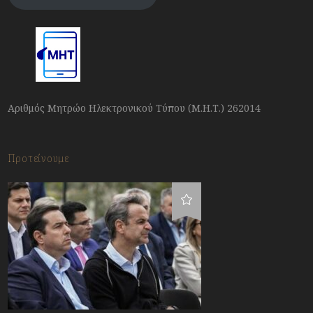
Αριθμός Μητρώο Ηλεκτρονικού Τύπου (Μ.Η.Τ.) 262014
Προτείνουμε