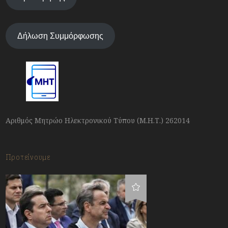
Δήλωση Συμμόρφωσης
Αριθμός Μητρώο Ηλεκτρονικού Τύπου (Μ.Η.Τ.) 262014
Προτείνουμε