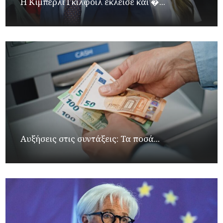
Η Κίμπερλι Γκίλφοϊλ έκλεισε και �...
Αυξήσεις στις συντάξεις: Τα ποσά...