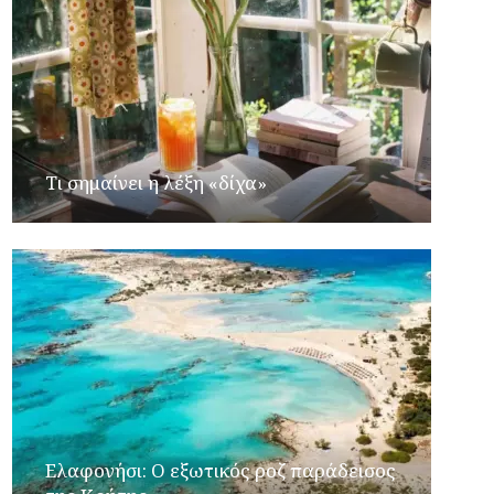
Τι σημαίνει η λέξη «δίχα»
Ελαφονήσι: Ο εξωτικός ροζ παράδεισος