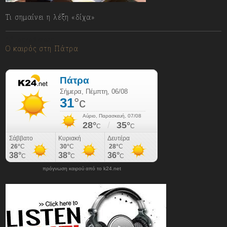
Τι σημαίνει η λέξη «δίχα»
06/08/2026
Ο καιρός στη Πάτρα
πρόγνωση καιρού από το k24.net