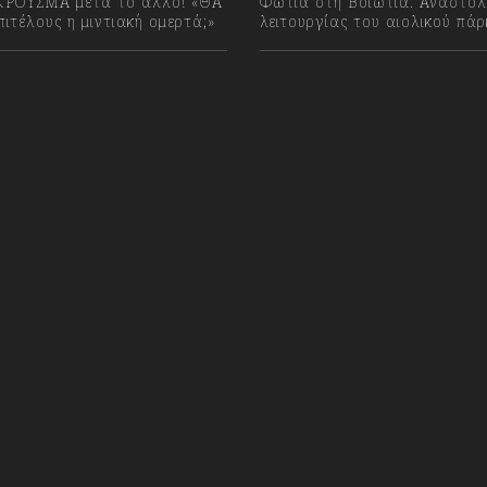
ΡΟΥΣΜΑ μετά το άλλο! «ΘΑ
Φωτιά στη Βοιωτία: Αναστολ
ιτέλους η μιντιακή ομερτά;»
λειτουργίας του αιολικού πά
023
08/08/2026