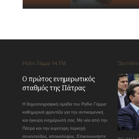
Ράδιο Γάμμα 94 FM
Προτείνο
Ο πρώτος ενημερωτικός
σταθμός της Πάτρας
Η δημοσιογραφική ομάδα του Ραδιο Γάμμα
καθημερινά φροντίζει για την αντικειμενική
και έγκυρη ενημέρωσή σας. Με νέα από την
Πάτρα και την ευρύτερη περιοχή,
συνεντεύξεις, αποκαλύψεις. Επικοινωνήστε