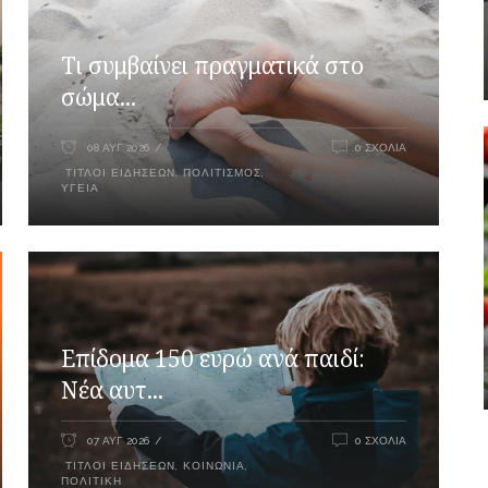
Τι συμβαίνει πραγματικά στο
σώμα...
08 ΑΥΓ 2026
0 ΣΧΌΛΙΑ
ΤΊΤΛΟΙ ΕΙΔΉΣΕΩΝ
,
ΠΟΛΙΤΙΣΜΌΣ
,
ΥΓΕΊΑ
Επίδομα 150 ευρώ ανά παιδί:
Νέα αυτ...
07 ΑΥΓ 2026
0 ΣΧΌΛΙΑ
ΤΊΤΛΟΙ ΕΙΔΉΣΕΩΝ
,
ΚΟΙΝΩΝΊΑ
,
ΠΟΛΙΤΙΚΉ