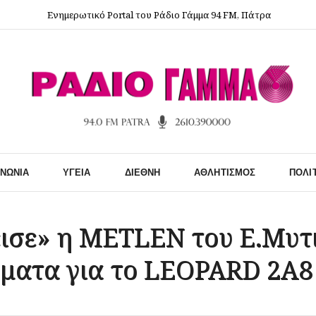
Ενημερωτικό Portal του Ράδιο Γάμμα 94 FM, Πάτρα
ΙΝΩΝΊΑ
ΥΓΕΊΑ
ΔΙΕΘΝΉ
ΑΘΛΗΤΙΣΜΌΣ
ΠΟΛΙ
ισε» η METLEN του Ε.Μυτ
ήματα για το LEOPARD 2A8