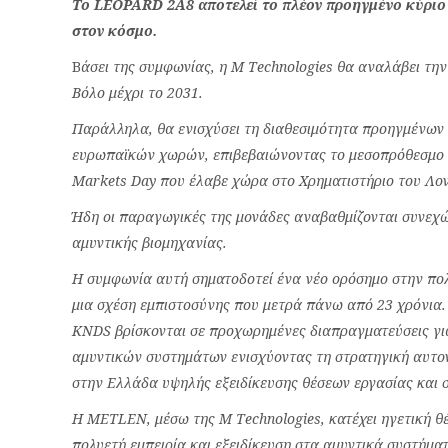
Το LEOPARD 2A8 αποτελεί το πλέον προηγμένο κύριο 
στον κόσμο.
Β
άσει της συμφωνίας, η M Technologies θα αναλάβει τ
Βόλο μέχρι το 2031.
Παράλληλα, θα ενισχύσει τη διαθεσιμότητα προηγμένων
ευρωπαϊκών χωρών, επιβεβαιώνοντας το μεσοπρόθεσμο π
Markets Day που έλαβε χώρα στο Χρηματιστήριο του Λον
Ήδη οι παραγωγικές της μονάδες αναβαθμίζονται συνεχ
αμυντικής βιομηχανίας.
Η συμφωνία αυτή σηματοδοτεί ένα νέο ορόσημο στην πολυ
μια σχέση εμπιστοσύνης που μετρά πάνω από 23 χρόνια
KNDS βρίσκονται σε προχωρημένες διαπραγματεύσεις για
αμυντικών συστημάτων ενισχύοντας τη στρατηγική αυτον
στην Ελλάδα υψηλής εξειδίκευσης θέσεων εργασίας και
Η METLEN, μέσω της M Technologies, κατέχει ηγετική θέ
πολυετή εμπειρία και εξειδίκευση στα αμυντικά συστήμα