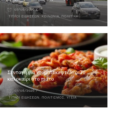
07/08/2026
ΤΊΤΛΟΙ ΕΙΔΉΣΕΩΝ
,
ΚΟΙΝΩΝΊΑ
,
ΠΟΛΙΤΙΚΉ
Συνταγή για ντοματοκεφτέδες: Το
καλοκαίρι στο πιάτο
07/08/2026
ΤΊΤΛΟΙ ΕΙΔΉΣΕΩΝ
,
ΠΟΛΙΤΙΣΜΌΣ
,
ΥΓΕΊΑ