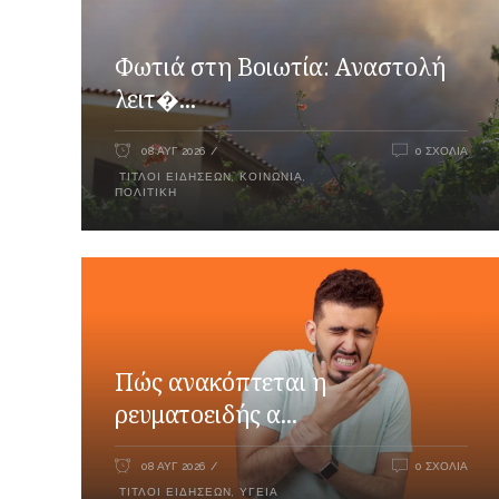
Φωτιά στη Βοιωτία: Αναστολή
λειτ�...
08 ΑΥΓ 2026
0 ΣΧΌΛΙΑ
ΤΊΤΛΟΙ ΕΙΔΉΣΕΩΝ
,
ΚΟΙΝΩΝΊΑ
,
ΠΟΛΙΤΙΚΉ
Πώς ανακόπτεται η
ρευματοειδής α...
08 ΑΥΓ 2026
0 ΣΧΌΛΙΑ
ΤΊΤΛΟΙ ΕΙΔΉΣΕΩΝ
,
ΥΓΕΊΑ