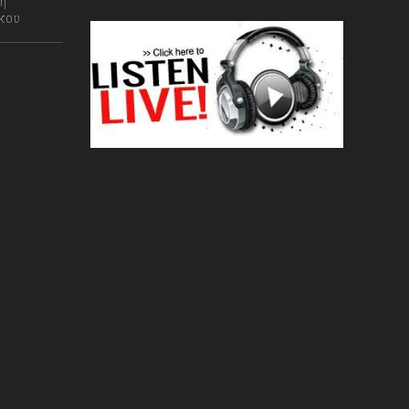
ή
ρκου