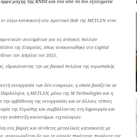
άρμα μάχης της KNDS και ένα από τα πιο εξελιγμένα
ην εν λόγω κατασκευή στο Αμυντικό Hub της METLEN στον
 αμυντικών συστημάτων για τις ανάγκες πολλών
λάνο της Εταιρείας, όπως ανακοινώθηκε στο Capital
δίνου τον Απρίλιο του 2025.
ώς, εδραιώνοντας την ως βασικό πυλώνα της ευρωπαϊκής
ετή συνεργασία των δύο εταιρειών, η οποία βασίζεται σε
. Παράλληλα, η METLEN, μέσω της M Technologies και η
 την εμβάθυνση της συνεργασίας και σε άλλους τύπους
ομία της Ευρώπης και συμβάλλοντας στη δημιουργία και
 στην ανάπτυξη καινοτόμων τεχνολογιών.
ση στις βαριές και σύνθετες μεταλλικές κατασκευές με
τα, αναγνωρίζεται δε για τα υψηλής ποιότητας προϊόντα της