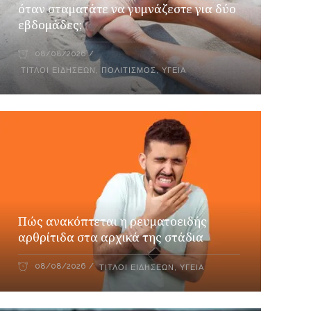
όταν σταματάτε να γυμνάζεστε για δύο
εβδομάδες;
08/08/2026
ΤΊΤΛΟΙ ΕΙΔΉΣΕΩΝ
,
ΠΟΛΙΤΙΣΜΌΣ
,
ΥΓΕΊΑ
Πώς ανακόπτεται η ρευματοειδής
αρθρίτιδα στα αρχικά της στάδια
08/08/2026
ΤΊΤΛΟΙ ΕΙΔΉΣΕΩΝ
,
ΥΓΕΊΑ