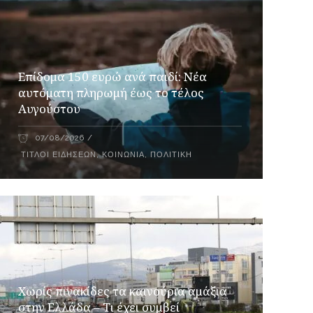
Επίδομα 150 ευρώ ανά παιδί: Νέα
αυτόματη πληρωμή έως το τέλος
Αυγούστου
07/08/2026
ΤΊΤΛΟΙ ΕΙΔΉΣΕΩΝ
,
ΚΟΙΝΩΝΊΑ
,
ΠΟΛΙΤΙΚΉ
Χωρίς πινακίδες τα καινούρια αμάξια
στην Ελλάδα – Τι έχει συμβεί