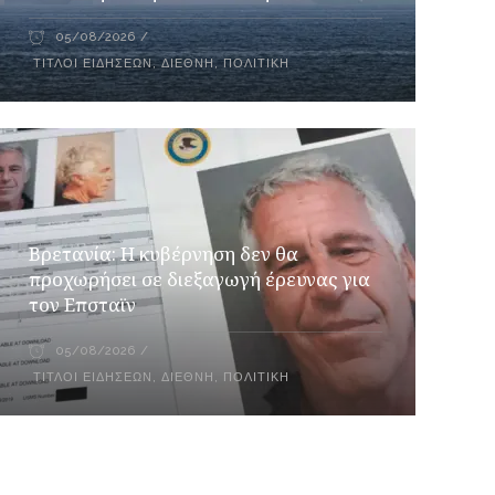
05/08/2026
ΤΊΤΛΟΙ ΕΙΔΉΣΕΩΝ
,
ΔΙΕΘΝΉ
,
ΠΟΛΙΤΙΚΉ
Βρετανία: Η κυβέρνηση δεν θα
προχωρήσει σε διεξαγωγή έρευνας για
τον Επσταϊν
05/08/2026
ΤΊΤΛΟΙ ΕΙΔΉΣΕΩΝ
,
ΔΙΕΘΝΉ
,
ΠΟΛΙΤΙΚΉ