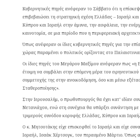
Κυβερνητικές πηγές ανέφεραν το Σάββατο ότι η επίσκεψ
επιβεβαιώσει τη στρατηγική σχέση Ελλάδας – Ισραήλ και
Κύπρου και Ισραήλ στην άμυνα, την ασφάλεια, την ενέργε
καινοτομία, σε μια περίοδο που η περιφερειακή αρχιτεκ
Όπως ανέφεραν οι ίδιες κυβερνητικές πηγές για την επ
χώρας παραμένει ο πολιτικός ορίζοντας στο Παλαιστινια
Οι ίδιες πηγές του Μεγάρου Μαξίμου ανέφεραν πως «η Ε
έτοιμη να συμβάλει στην επόμενη μέρα του ειρηνευτικού 
συμμετοχής της στην ανοικοδόμηση, όσο και μέσω εξέτα
Σταθεροποίησης».
Στην Ιερουσαλήμ, ο πρωθυπουργός θα έχει κατ’ ιδίαν σ
Νετανιάχου, ενώ στη συνέχεια θα υπάρξει συνάντηση με 
τριμερούς συνόδου κορυφής Ελλάδας, Κύπρου και Ισραή
Ο κ. Μητσοτάκης είχε επισκεφθεί το Ισραήλ και είχε συν
Ισραήλ, Ισαάκ Χέρτσογκ, τον περασμένο Μάρτιο. Όπως α