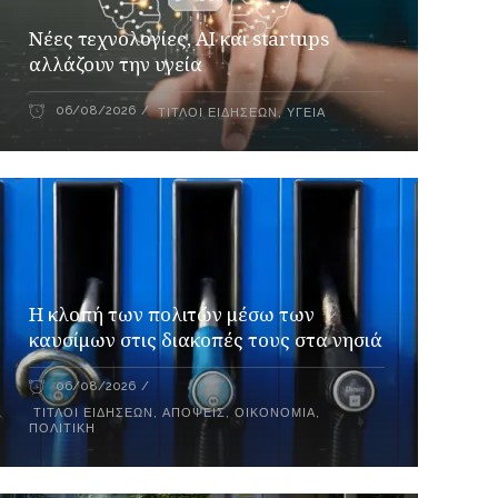
Νέες τεχνολογίες, AI και startups
αλλάζουν την υγεία
06/08/2026
ΤΊΤΛΟΙ ΕΙΔΉΣΕΩΝ
,
ΥΓΕΊΑ
Η κλοπή των πολιτών μέσω των
καυσίμων στις διακοπές τους στα νησιά
06/08/2026
ΤΊΤΛΟΙ ΕΙΔΉΣΕΩΝ
,
ΑΠΌΨΕΙΣ
,
ΟΙΚΟΝΟΜΊΑ
,
ΠΟΛΙΤΙΚΉ