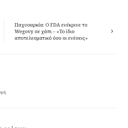
Παχυσαρκία: Ο FDA ενέκρινε το
Wegovy σε χάπι – «Το ίδιο
αποτελεσματικό όσο οι ενέσεις»
γμή.