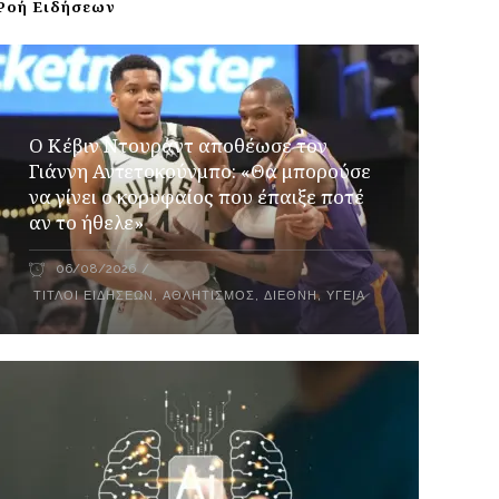
Ροή Ειδήσεων
Ο Κέβιν Ντουράντ αποθέωσε τον
Γιάννη Αντετοκούνμπο: «Θα μπορούσε
να γίνει ο κορυφαίος που έπαιξε ποτέ
αν το ήθελε»
06/08/2026
ΤΊΤΛΟΙ ΕΙΔΉΣΕΩΝ
,
ΑΘΛΗΤΙΣΜΌΣ
,
ΔΙΕΘΝΉ
,
ΥΓΕΊΑ