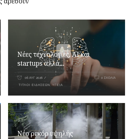
ς αρέσουν
Νέες τεχνολογίες, AI και
startups αλλά...
06 ΑΥΓ 2026
0 ΣΧΌΛΙΑ
ΤΊΤΛΟΙ ΕΙΔΉΣΕΩΝ
,
ΥΓΕΊΑ
Νέο ρεκόρ υψηλής