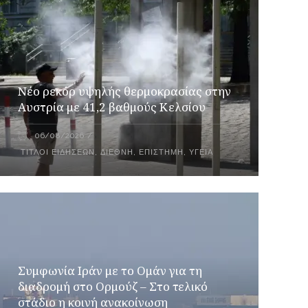
Νέο ρεκόρ υψηλής θερμοκρασίας στην
Αυστρία με 41,2 βαθμούς Κελσίου
06/08/2026
ΤΊΤΛΟΙ ΕΙΔΉΣΕΩΝ
,
ΔΙΕΘΝΉ
,
ΕΠΙΣΤΉΜΗ
,
ΥΓΕΊΑ
Συμφωνία Ιράν με το Ομάν για τη
διαδρομή στο Ορμούζ – Στο τελικό
στάδιο η κοινή ανακοίνωση