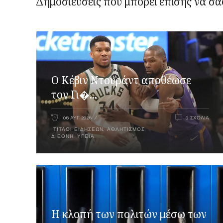
Δημοσιεύσεις που μπορεί επίσης να σα
Ο Κέβιν Ντουράντ αποθέωσε
τον Γι�...
06 ΑΥΓ 2026
0 ΣΧΌΛΙΑ
ΤΊΤΛΟΙ ΕΙΔΉΣΕΩΝ
,
ΑΘΛΗΤΙΣΜΌΣ
,
ΔΙΕΘΝΉ
,
ΥΓΕΊΑ
Η κλοπή των πολιτών μέσω των