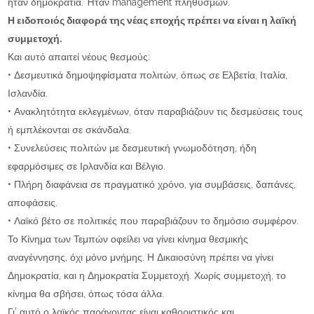
ήταν δημοκρατία. Ήταν management πληθυσμών.
Η ειδοποιός διαφορά της νέας εποχής πρέπει να είναι η λαϊκή
συμμετοχή.
Και αυτό απαιτεί νέους θεσμούς:
• Δεσμευτικά δημοψηφίσματα πολιτών, όπως σε Ελβετία, Ιταλία,
Ισλανδία.
• Ανακλητότητα εκλεγμένων, όταν παραβιάζουν τις δεσμεύσεις τους
ή εμπλέκονται σε σκάνδαλα.
• Συνελεύσεις πολιτών με δεσμευτική γνωμοδότηση, ήδη
εφαρμόσιμες σε Ιρλανδία και Βέλγιο.
• Πλήρη διαφάνεια σε πραγματικό χρόνο, για συμβάσεις, δαπάνες,
αποφάσεις.
• Λαϊκό βέτο σε πολιτικές που παραβιάζουν το δημόσιο συμφέρον.
Το Κίνημα των Τεμπών οφείλει να γίνει κίνημα θεσμικής
αναγέννησης, όχι μόνο μνήμης. Η Δικαιοσύνη πρέπει να γίνει
Δημοκρατία, και η Δημοκρατία Συμμετοχή. Χωρίς συμμετοχή, το
κίνημα θα σβήσει, όπως τόσα άλλα.
Γι’ αυτό ο λαϊκός παράγοντας είναι καθοριστικός και