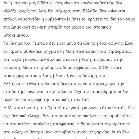
Αν η Ιστορία μας διδάσκει κάτι, είναι ότι κανένα καθεστώς δεν
αλλάζει χωρίς τον λαό. Και σήμερα, στην Ελλάδα, δεν κρίνονται
απλώς νομοσχέδια ή κυβερνητικές θητείες∙ κρίνεται το ίδιο το νόημα
της Δημοκρατίας και η ύπαρξη της χώρας ως ιστορικού
υποκειμένου.
Το Κίνημα των Τεμπών δεν είναι μόνο διεκδίκηση δικαιοσύνης. Είναι
το πρώτο αυθεντικό ρήγμα στη Μεταπολιτευτική τάξη πραγμάτων,
στη σχέση κοινωνίας–πολιτικής και στη θέση της χώρας στην
Ευρώπη. Μετά το προδομένο Δημοψήφισμα του 2015, είναι η
πρώτη φορά που ο λαός βλέπει ξανά τη δύναμή του.
Αλλά μια νέα Μεταπολίτευση δεν μπορεί να υπάρξει χωρίς την
είσοδο της κοινωνίας στην πολιτική. Όχι την παραχώρηση ρόλου,
αλλά την επιστροφή της πολιτικής στον λαό.
Η Μεταπολίτευση του ’74 απέτυχε γιατί η κοινωνία ήταν θεατής. Δεν
είχε θεσμικό έλεγχο, δεν μπορούσε να ανακαλέσει, να νομοθετήσει,
να σταματήσει αντιλαϊκές αποφάσεις. Η δημοκρατία περιορίστηκε
στο εκλογικό θέατρο μιας κοινοβουλευτικής ολιγαρχίας. Αυτό δεν