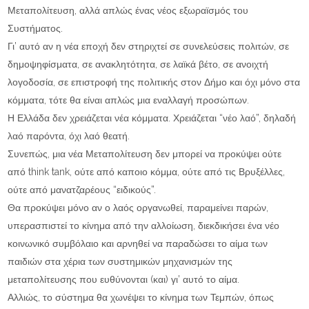
Μεταπολίτευση, αλλά απλώς ένας νέος εξωραϊσμός του
Συστήματος.
Γι’ αυτό αν η νέα εποχή δεν στηριχτεί σε συνελεύσεις πολιτών, σε
δημοψηφίσματα, σε ανακλητότητα, σε λαϊκά βέτο, σε ανοιχτή
λογοδοσία, σε επιστροφή της πολιτικής στον Δήμο και όχι μόνο στα
κόμματα, τότε θα είναι απλώς μια εναλλαγή προσώπων.
Η Ελλάδα δεν χρειάζεται νέα κόμματα. Χρειάζεται “νέο λαό”, δηλαδή
λαό παρόντα, όχι λαό θεατή.
Συνεπώς, μια νέα Μεταπολίτευση δεν μπορεί να προκύψει ούτε
από think tank, ούτε από καποιο κόμμα, ούτε από τις Βρυξέλλες,
ούτε από μανατζαρέους “ειδικούς”.
Θα προκύψει μόνο αν ο λαός οργανωθεί, παραμείνει παρών,
υπερασπιστεί το κίνημα από την αλλοίωση, διεκδικήσει ένα νέο
κοινωνικό συμβόλαιο και αρνηθεί να παραδώσει το αίμα των
παιδιών στα χέρια των συστημικών μηχανισμών της
μεταπολίτευσης που ευθύνονται (και) γι’ αυτό το αίμα.
Αλλιώς, το σύστημα θα χωνέψει το κίνημα των Τεμπών, όπως