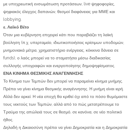
με υποχρεωτική ενσωμάτωση προτάσεων, live ψηφοφορίες,
ψηφιακός έλεγχος δαπανών, θεσμοί διαφάνειας για ΜΜΕ και
lobbying.
ε. Λαϊκό Βέτο
Όταν μια κυβέρνηση επιχειρεί κάτι που παραβιάζει τη λαϊκή
βούληση (π.χ. υπερταμείο, ιδιωτικοποιήσεις κρίσιμων υποδομών,
μνημονιακά μέτρα, χρηματιστήριο ενέργειας, κόκκινα δάνεια σε
funds), ο λαός μπορεί να το σταματήσει μέσω διαδικασίας
συλλογής υπογραφών και ενεργοποίησης δημοψηφίσματος.
ΕΝΑ ΚΙΝΗΜΑ ΘΕΣΜΙΚΗΣ ΑΝΑΓΕΝΝΗΣΗΣ
Το Κίνημα των Τεμπών δεν μπορεί να παραμείνει κίνημα μνήμης.
Πρέπει να γίνει κίνημα θεσμικής αναγέννησης. Η μνήμη είναι ιερή.
Αλλά δεν αρκεί. Η νέα εποχή θα κριθεί όχι από το πόσο θυμόμαστε
τους νεκτούς των Τεμπών, αλλά από το πώς μετατρέπουμε το
Τραύμα της απώλειά τους σε θεσμό, σε κανόνα, σε νέο πολιτικό
ήθος.
Δηλαδή η Δικαιοσύνη πρέπει να γίνει Δημοκρατία και η Δημοκρατία