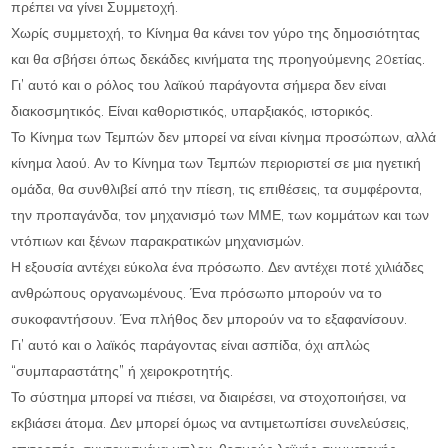
πρέπει να γίνει Συμμετοχή.
Χωρίς συμμετοχή, το Κίνημα θα κάνει τον γύρο της δημοσιότητας
και θα σβήσει όπως δεκάδες κινήματα της προηγούμενης 20ετίας.
Γι’ αυτό και ο ρόλος του λαϊκού παράγοντα σήμερα δεν είναι
διακοσμητικός. Είναι καθοριστικός, υπαρξιακός, ιστορικός.
Το Κίνημα των Τεμπών δεν μπορεί να είναι κίνημα προσώπων, αλλά
κίνημα λαού. Αν το Κίνημα των Τεμπών περιοριστεί σε μια ηγετική
ομάδα, θα συνθλιβεί από την πίεση, τις επιθέσεις, τα συμφέροντα,
την προπαγάνδα, τον μηχανισμό των ΜΜΕ, των κομμάτων και των
ντόπιων και ξένων παρακρατικών μηχανισμών.
Η εξουσία αντέχει εύκολα ένα πρόσωπο. Δεν αντέχει ποτέ χιλιάδες
ανθρώπους οργανωμένους. Ένα πρόσωπο μπορούν να το
συκοφαντήσουν. Ένα πλήθος δεν μπορούν να το εξαφανίσουν.
Γι’ αυτό και ο λαϊκός παράγοντας είναι ασπίδα, όχι απλώς
“συμπαραστάτης” ή χειροκροτητής.
Το σύστημα μπορεί να πιέσει, να διαιρέσει, να στοχοποιήσει, να
εκβιάσει άτομα. Δεν μπορεί όμως να αντιμετωπίσει συνελεύσεις,