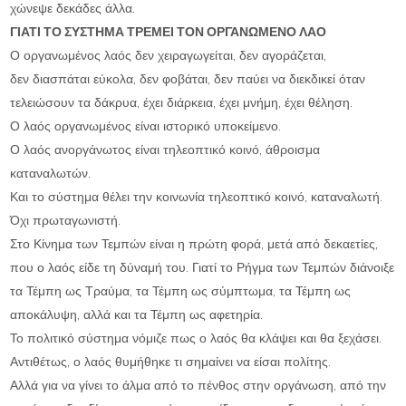
χώνεψε δεκάδες άλλα.
ΓΙΑΤΙ ΤΟ ΣΥΣΤΗΜΑ ΤΡΕΜΕΙ ΤΟΝ ΟΡΓΑΝΩΜΕΝΟ ΛΑΟ
Ο οργανωμένος λαός δεν χειραγωγείται, δεν αγοράζεται,
δεν διασπάται εύκολα, δεν φοβάται, δεν παύει να διεκδικεί όταν
τελειώσουν τα δάκρυα, έχει διάρκεια, έχει μνήμη, έχει θέληση.
Ο λαός οργανωμένος είναι ιστορικό υποκείμενο.
Ο λαός ανοργάνωτος είναι τηλεοπτικό κοινό, άθροισμα
καταναλωτών.
Και το σύστημα θέλει την κοινωνία τηλεοπτικό κοινό, καταναλωτή.
Όχι πρωταγωνιστή.
Στο Κίνημα των Τεμπών είναι η πρώτη φορά, μετά από δεκαετίες,
που ο λαός είδε τη δύναμή του. Γιατί το Ρήγμα των Τεμπών διάνοιξε
τα Τέμπη ως Τραύμα, τα Τέμπη ως σύμπτωμα, τα Τέμπη ως
αποκάλυψη, αλλά και τα Τέμπη ως αφετηρία.
Το πολιτικό σύστημα νόμιζε πως ο λαός θα κλάψει και θα ξεχάσει.
Αντιθέτως, ο λαός θυμήθηκε τι σημαίνει να είσαι πολίτης.
Αλλά για να γίνει το άλμα από το πένθος στην οργάνωση, από την