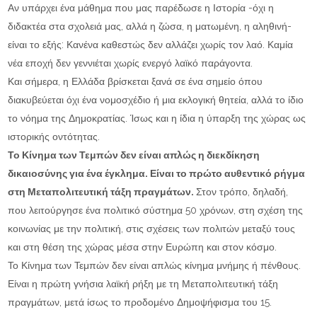
Αν υπάρχει ένα μάθημα που μας παρέδωσε η Ιστορία -όχι η
διδακτέα στα σχολειά μας, αλλά η ζώσα, η ματωμένη, η αληθινή-
είναι το εξής: Κανένα καθεστώς δεν αλλάζει χωρίς τον λαό. Καμία
νέα εποχή δεν γεννιέται χωρίς ενεργό λαϊκό παράγοντα.
Και σήμερα, η Ελλάδα βρίσκεται ξανά σε ένα σημείο όπου
διακυβεύεται όχι ένα νομοσχέδιο ή μια εκλογική θητεία, αλλά το ίδιο
το νόημα της Δημοκρατίας. Ίσως και η ίδια η ύπαρξη της χώρας ως
ιστορικής οντότητας.
Το Κίνημα των Τεμπών δεν είναι απλώς η διεκδίκηση
δικαιοσύνης για ένα έγκλημα. Είναι το πρώτο αυθεντικό ρήγμα
στη Μεταπολιτευτική τάξη πραγμάτων.
Στον τρόπο, δηλαδή,
που λειτούργησε ένα πολιτικό σύστημα 50 χρόνων, στη σχέση της
κοινωνίας με την πολιτική, στις σχέσεις των πολιτών μεταξύ τους
και στη θέση της χώρας μέσα στην Ευρώπη και στον κόσμο.
Το Κίνημα των Τεμπών δεν είναι απλώς κίνημα μνήμης ή πένθους.
Είναι η πρώτη γνήσια λαϊκή ρήξη με τη Μεταπολιτευτική τάξη
πραγμάτων, μετά ίσως το προδομένο Δημοψήφισμα του 15.