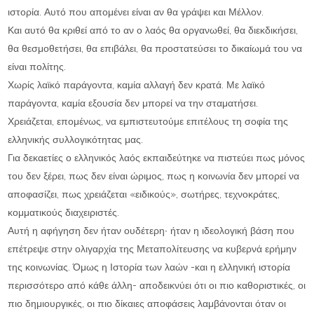
ιστορία. Αυτό που απομένει είναι αν θα γράψει και Μέλλον.
Και αυτό θα κριθεί από το αν ο λαός θα οργανωθεί, θα διεκδικήσει,
θα θεσμοθετήσει, θα επιβάλει, θα προστατεύσει το δικαίωμά του να
είναι πολίτης.
Χωρίς λαϊκό παράγοντα, καμία αλλαγή δεν κρατά. Με λαϊκό
παράγοντα, καμία εξουσία δεν μπορεί να την σταματήσει.
Χρειάζεται, επομένως, να εμπιστευτούμε επιτέλους τη σοφία της
ελληνικής συλλογικότητας μας.
Για δεκαετίες ο ελληνικός λαός εκπαιδεύτηκε να πιστεύει πως μόνος
του δεν ξέρει, πως δεν είναι ώριμος, πως η κοινωνία δεν μπορεί να
αποφασίζει, πως χρειάζεται «ειδικούς», σωτήρες, τεχνοκράτες,
κομματικούς διαχειριστές.
Αυτή η αφήγηση δεν ήταν ουδέτερη∙ ήταν η ιδεολογική βάση που
επέτρεψε στην ολιγαρχία της Μεταπολίτευσης να κυβερνά ερήμην
της κοινωνίας. Όμως η Ιστορία των λαών -και η ελληνική ιστορία
περισσότερο από κάθε άλλη- αποδεικνύει ότι οι πιο καθοριστικές, οι
πιο δημιουργικές, οι πιο δίκαιες αποφάσεις λαμβάνονται όταν οι