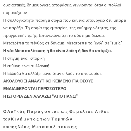
ουσιαστικές, δημιουργικές αποφάσεις γεννιούνται όταν οι πολλοί
συμμετέχουν.
Η συλλογικότητα παράγει σοφία που κανένα υπουργείο δεν μπορεί
να παράξει. Τη σοφία της εμπειρίας, της καθημερινότητας, της
πραγματικής ζωής. Επανενώνει ό,τι το σύστημα διαλύει.
Μετατρέπει το πένθος σε δύναμη. Μετατρέπει το “εγώ” σε “εμείς”.
Η νέα Μεταπολίτευση ή θα είναι λαϊκή ή δεν θα υπάρξει.
Η στιγμή είναι ιστορική.
Η ευθύνη είναι συλλογική.
Η Ελλάδα θα αλλάξει μόνο όταν ο λαός το αποφασίσει.
ΑΚΟΛΟΥΘΕΙ ΑΝΑΛΥΤΙΚΟ ΚΕΙΜΕΝΟ ΓΙΑ ΟΣΟΥΣ
ΕΝΔΙΑΦΕΡΟΝΤΑΙ ΠΕΡΙΣΣΌΤΕΡΟ
Η ΙΣΤΟΡΙΑ ΔΕΝ ΑΛΛΑΖΕΙ “ΑΠΟ ΠΑΝΩ”
Ο Λ α ϊ κ ό ς Π α ρ ά γ ο ν τ α ς ω ς Θ ε μ έ λ ι ο ς Λ ί θ ο ς
του Κ ι ν ή μ α τ ο ς τ ω ν Τ ε μ π ώ ν
και της Ν έ α ς Μ ε τ α π ο λ ί τ ε υ σ η ς