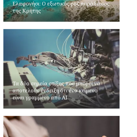
Ελαφονήσι: Ο εξωτικός ροζ παράδεισος
της Κρήτης
Τα δύο σημεία στίξης που μπορεί να
αποτελούν ένδειξη ότι ένα κείμενο
είναι γραμμένο από AI