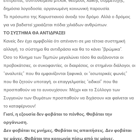
επιτροπές, συντονισμένα μπλοκ, θεσμούς λαϊκής συμμετοχής,
δημόσια λογοδοσία, οργανωμένη κοινωνική παρουσία.
Το πρόσωπο της Καρυστιανού άνοιξε τον δρόμο. Αλλά ο δρόμος
για να βαδιστεί χρειάζεται πόδια χιλιάδων ανθρώπων.
ΤΟ ΣΥΣΤΗΜΑ ΘΑ ΑΝΤΙΔΡΑΣΕΙ
Κανείς δεν έχει αμφιβολία ότι απέναντι σε μια τέτοια συστημική
αλλαγή, το σύστημα θα αντιδράσει και θα το κάνει “βρώμικα”.
Όσο το Κίνημα των Τεμπών μεγαλώνει τόσο θα αυξάνονται οι
προβοκάτσιες, οι συκοφαντίες, οι διαιρέσεις, οι στημένοι διάλογοι, οι
“αναλυτές” που θα εμφανίζονται ξαφνικά, οι “εσωτερικές φωνές”
που θα ζητούν υποταγή, οι επαγγελματίες “ειδικοί” που θα
προσπαθούν να το ευνουχίσουν. Μέχρι και το Σύλλογο των
Συγγενών των Θυμάτων προσπαθούν να διχάσουν και φαίνεται να
το καταφέρνουν!
Γιατί, η εξουσία δεν φοβάται το πένθος. Φοβάται την
οργάνωση.
Δεν φοβάται τις μνήμες. Φοβάται τις απαιτήσεις. Δεν φοβάται
τις μάνες. Φοβάται την κοινωνία πίσω από τις μάνες.