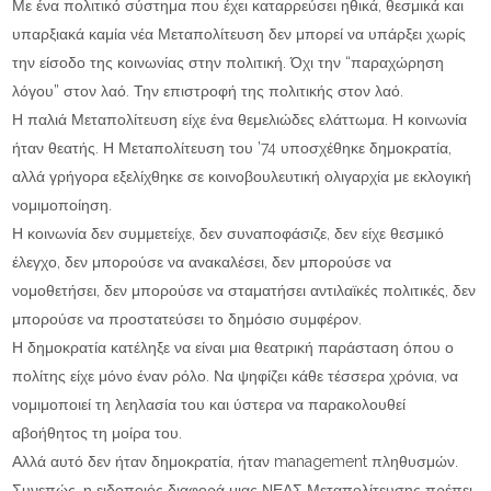
Με ένα πολιτικό σύστημα που έχει καταρρεύσει ηθικά, θεσμικά και
υπαρξιακά καμία νέα Μεταπολίτευση δεν μπορεί να υπάρξει χωρίς
την είσοδο της κοινωνίας στην πολιτική. Όχι την “παραχώρηση
λόγου” στον λαό. Την επιστροφή της πολιτικής στον λαό.
Η παλιά Μεταπολίτευση είχε ένα θεμελιώδες ελάττωμα. Η κοινωνία
ήταν θεατής. Η Μεταπολίτευση του ’74 υποσχέθηκε δημοκρατία,
αλλά γρήγορα εξελίχθηκε σε κοινοβουλευτική ολιγαρχία με εκλογική
νομιμοποίηση.
Η κοινωνία δεν συμμετείχε, δεν συναποφάσιζε, δεν είχε θεσμικό
έλεγχο, δεν μπορούσε να ανακαλέσει, δεν μπορούσε να
νομοθετήσει, δεν μπορούσε να σταματήσει αντιλαϊκές πολιτικές, δεν
μπορούσε να προστατεύσει το δημόσιο συμφέρον.
Η δημοκρατία κατέληξε να είναι μια θεατρική παράσταση όπου ο
πολίτης είχε μόνο έναν ρόλο. Να ψηφίζει κάθε τέσσερα χρόνια, να
νομιμοποιεί τη λεηλασία του και ύστερα να παρακολουθεί
αβοήθητος τη μοίρα του.
Αλλά αυτό δεν ήταν δημοκρατία, ήταν management πληθυσμών.
Συνεπώς, η ειδοποιός διαφορά μιας ΝΕΑΣ Μεταπολίτευσης πρέπει