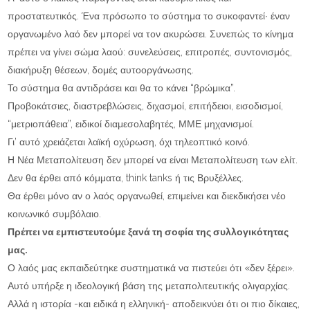
προστατευτικός. Ένα πρόσωπο το σύστημα το συκοφαντεί∙ έναν
οργανωμένο λαό δεν μπορεί να τον ακυρώσει. Συνεπώς το κίνημα
πρέπει να γίνει σώμα λαού: συνελεύσεις, επιτροπές, συντονισμός,
διακήρυξη θέσεων, δομές αυτοοργάνωσης.
Το σύστημα θα αντιδράσει και θα το κάνει “βρώμικα”.
Προβοκάτσιες, διαστρεβλώσεις, διχασμοί, επιτήδειοι, εισοδισμοί,
“μετριοπάθεια”, ειδικοί διαμεσολαβητές, ΜΜΕ μηχανισμοί.
Γι’ αυτό χρειάζεται λαϊκή οχύρωση, όχι τηλεοπτικό κοινό.
Η Νέα Μεταπολίτευση δεν μπορεί να είναι Μεταπολίτευση των ελίτ.
Δεν θα έρθει από κόμματα, think tanks ή τις Βρυξέλλες.
Θα έρθει μόνο αν ο λαός οργανωθεί, επιμείνει και διεκδικήσει νέο
κοινωνικό συμβόλαιο.
Πρέπει να εμπιστευτούμε ξανά τη σοφία της συλλογικότητας
μας.
Ο λαός μας εκπαιδεύτηκε συστηματικά να πιστεύει ότι «δεν ξέρει».
Αυτό υπήρξε η ιδεολογική βάση της μεταπολιτευτικής ολιγαρχίας.
Αλλά η ιστορία -και ειδικά η ελληνική- αποδεικνύει ότι οι πιο δίκαιες,