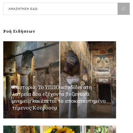
Ροή Ειδήσεων
Καστοριά: Το ΥΠΠΟ αποδίδει στη
λατρεία δύο εξέχοντα βυζαντινά
μνημεία και έπεται το αποκαταστημένο
τέμενος Κουρσούμ