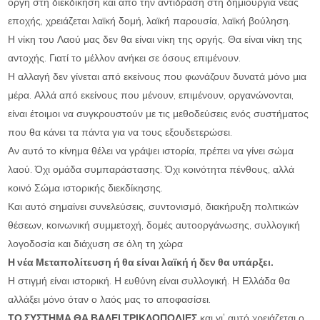
οργή στη διεκδίκηση και από την αντίδραση στη δημιουργία νέας
εποχής, χρειάζεται λαϊκή δομή, λαϊκή παρουσία, λαϊκή βούληση.
Η νίκη του Λαού μας δεν θα είναι νίκη της οργής. Θα είναι νίκη της
αντοχής. Γιατί το μέλλον ανήκει σε όσους επιμένουν.
Η αλλαγή δεν γίνεται από εκείνους που φωνάζουν δυνατά μόνο μια
μέρα. Αλλά από εκείνους που μένουν, επιμένουν, οργανώνονται,
είναι έτοιμοι να συγκρουστούν με τις μεθοδεύσεις ενός συστήματος
που θα κάνει τα πάντα για να τους εξουδετερώσει.
Αν αυτό το κίνημα θέλει να γράψει ιστορία, πρέπει να γίνει σώμα
λαού. Όχι ομάδα συμπαράστασης. Όχι κοινότητα πένθους, αλλά
κοινό Σώμα ιστορικής διεκδίκησης.
Και αυτό σημαίνει συνελεύσεις, συντονισμό, διακήρυξη πολιτικών
θέσεων, κοινωνική συμμετοχή, δομές αυτοοργάνωσης, συλλογική
λογοδοσία και διάχυση σε όλη τη χώρα
Η νέα Μεταπολίτευση ή θα είναι λαϊκή ή δεν θα υπάρξει.
Η στιγμή είναι ιστορική. Η ευθύνη είναι συλλογική. Η Ελλάδα θα
αλλάξει μόνο όταν ο λαός μας το αποφασίσει.
ΤΟ ΣΥΣΤΗΜΑ ΘΑ ΒΑΛΕΙ ΤΡΙΚΛΟΠΟΔΙΕΣ
και γι’ αυτό χρειάζεται ο