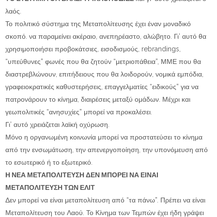
λαός.
Το πολιτικό σύστημα της Μεταπολίτευσης έχει έναν μοναδικό
σκοπό. να παραμείνει ακέραιο, ανεπηρέαστο, αλώβητο. Γι’ αυτό θα
χρησιμοποιήσει προβοκάτσιες, εισοδισμούς, rebrandings,
“υπεύθυνες” φωνές που θα ζητούν “μετριοπάθεια”, ΜΜΕ που θα
διαστρεβλώνουν, επιτήδειους που θα λοιδορούν, νομικά εμπόδια,
γραφειοκρατικές καθυστερήσεις, επαγγελματίες “ειδικούς” για να
πατρονάρουν το κίνημα, διαιρέσεις μεταξύ ομάδων. Μέχρι και
γεωπολιτικές “ανησυχίες” μπορεί να προκαλέσει.
Γι’ αυτό χρειάζεται λαϊκή οχύρωση.
Μόνο η οργανωμένη κοινωνία μπορεί να προστατεύσει το κίνημα
από την ενσωμάτωση, την απενεργοποίηση, την υπονόμευση από
το εσωτερικό ή το εξωτερικό.
Η ΝΕΑ ΜΕΤΑΠΟΛΙΤΕΥΣΗ ΔΕΝ ΜΠΟΡΕΙ ΝΑ ΕΙΝΑΙ
ΜΕΤΑΠΟΛΙΤΕΥΣΗ ΤΩΝ ΕΛΙΤ
Δεν μπορεί να είναι μεταπολίτευση από “τα πάνω”. Πρέπει να είναι
Μεταπολίτευση του Λαού. Το Κίνημα των Τεμπών έχει ήδη γράψει