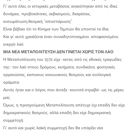
Γι’ αυτό όλες οι ιστορικές μεταβάσεις ανακόπηκαν από τις ίδιες
δυνάμεις: προβοκάτσιες, εκβιασμούς, διαιρέσεις,
ενσωμάτωση,θεσμική “αποστείρωση”.
Είναι βέβαιο ότι το Κίνημα των Τεμπών θα υποστεί τα ίδια.
Και γι’ αυτό χρειάζεται έναν συνειδητοποιημένο, αποφασισμένο,
ενεργό λαό.
ΜΙΑ ΝΕΑ ΜΕΤΑΠΟΛΙΤΕΥΣΗ ΔΕΝ ΓΙΝΕΤΑΙ ΧΩΡΙΣ ΤΟΝ ΛΑΟ
Η Μεταπολίτευση του 1974 είχε -εκτός από τις εθνικές τραγωδίες
της- τον λαό στους δρόμους, κινήματα, συνδικάτα, φοιτητικές
οργανώσεις, καποιους κοινωνικούς θεσμούς και συλλογικά
οράματα.
Αυτός ήταν και ο λόγος που άντεξε -κουτσά στραβά- ως τις μέρες
μας.
Όμως, η προηγούμενη Μεταπολίτευση απέτυχε όχι επειδή δεν είχε
δημοκρατικούς θεσμούς, αλλά επειδή δεν είχε δημοκρατική
συμμετοχή.
Γι’ αυτό και χωρίς λαϊκή συμμετοχή δεν θα υπάρξει νέα